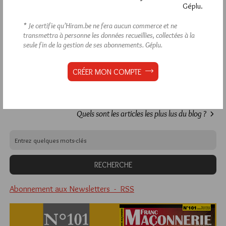
Déjà inscrit(e) ?
Connectez-vous
Géplu.
* Je certifie qu’Hiram.be ne fera aucun commerce et ne
transmettra à personne les données recueillies, collectées à la
seule fin de la gestion de ses abonnements.
Géplu.
1 441
Hier mercredi 5 août 2026, Hiram.be a reçu
visites
2 502 pages
et
ont été lues (Source :
CRÉER MON COMPTE
Pirsch.io)
Plus d’informations
Quels sont les articles les plus lus du blog ?
Abonnement aux Newsletters - RSS