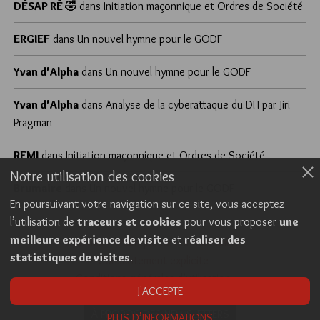
DÉSAP RÊ 🤣
dans
Initiation maçonnique et Ordres de Société
ERGIEF
dans
Un nouvel hymne pour le GODF
Yvan d'Alpha
dans
Un nouvel hymne pour le GODF
Yvan d'Alpha
dans
Analyse de la cyberattaque du DH par Jiri
Pragman
REMI
dans
Initiation maçonnique et Ordres de Société
Notre utilisation des cookies
Brumaire
dans
Un nouvel hymne pour le GODF
En poursuivant votre navigation sur ce site, vous acceptez
l’utilisation de
traceurs et cookies
pour vous proposer
une
meilleure expérience de visite
et
réaliser des
Cookies
Politique de confidentialité
statistiques de visites
.
Consentement explicite
Conditions générales d’utilisation
J'ACCEPTE
À PROPOS DES NEWSLETTERS
PLUS D’INFORMATIONS