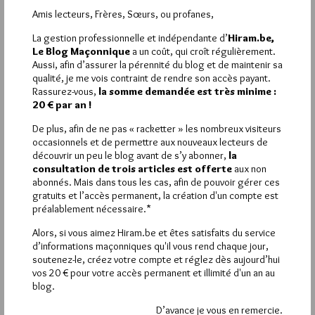
s’améliorer au nom des principes capitaux de l’Ordre. –
Amis lecteurs, Frères, Sœurs, ou profanes,
d’aucuns s’y efforcent – d’aucuns y parviennent. … en vertu
de ces « principes capitaux »…peut-on les assimiler alors à des
La gestion professionnelle et indépendante d’
Hiram.be,
« principes sacrés » dans le sens où on les révère
Le Blog Maçonnique
a un coût, qui croît régulièrement.
suffisamment pour les « considérer comme tels » …? – Ma RL a
Aussi, afin d’assurer la pérennité du blog et de maintenir sa
pour titre « Almas les Vertus Réunies »…tout un programme —
qualité, je me vois contraint de rendre son accès payant.
Rassurez-vous,
la somme demandée est très minime :
20 € par an !
De plus, afin de ne pas « racketter » les nombreux visiteurs
occasionnels et de permettre aux nouveaux lecteurs de
La rédaction de commentaires est
découvrir un peu le blog avant de s’y abonner,
la
consultation de trois articles est offerte
aux non
réservée aux abonnés.
abonnés. Mais dans tous les cas, afin de pouvoir gérer ces
gratuits et l’accès permanent, la création d'un compte est
Si vous souhaitez rédiger des
préalablement nécessaire.*
commentaires, vous devez :
Alors, si vous aimez Hiram.be et êtes satisfaits du service
d’informations maçonniques qu'il vous rend chaque jour,
VOUS INSCRIRE
soutenez-le, créez votre compte et réglez dès aujourd’hui
vos 20 € pour votre accès permanent et illimité d'un an au
blog.
D’avance je vous en remercie.