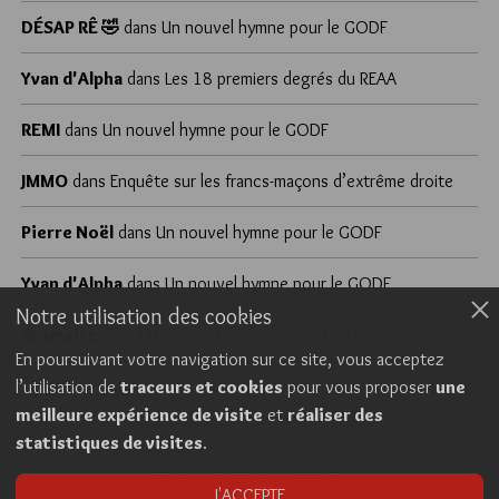
DÉSAP RÊ 🤣
dans
Un nouvel hymne pour le GODF
Yvan d'Alpha
dans
Les 18 premiers degrés du REAA
REMI
dans
Un nouvel hymne pour le GODF
JMMO
dans
Enquête sur les francs-maçons d’extrême droite
Pierre Noël
dans
Un nouvel hymne pour le GODF
Yvan d'Alpha
dans
Un nouvel hymne pour le GODF
Notre utilisation des cookies
Brumaire
dans
Un nouvel hymne pour le GODF
En poursuivant votre navigation sur ce site, vous acceptez
l’utilisation de
traceurs et cookies
pour vous proposer
une
meilleure expérience de visite
et
réaliser des
Cookies
Politique de confidentialité
statistiques de visites
.
Consentement explicite
Conditions générales d’utilisation
J'ACCEPTE