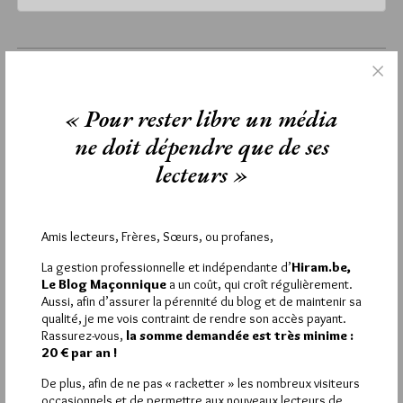
dimanche 20 février 2022
Lu 454 fois
« Pour rester libre un média
Aucun commentaire
ne doit dépendre que de ses
Étiquettes :
Comité Laïcité République
,
Dreux
,
Gilbert Abergel
,
lecteurs »
Laïcité et Liberté
Amis lecteurs, Frères, Sœurs, ou profanes,
La rédaction de commentaires est
La gestion professionnelle et indépendante d’
Hiram.be,
Le Blog Maçonnique
a un coût, qui croît régulièrement.
réservée aux abonnés.
Aussi, afin d’assurer la pérennité du blog et de maintenir sa
qualité, je me vois contraint de rendre son accès payant.
Si vous souhaitez rédiger des
Rassurez-vous,
la somme demandée est très minime :
20 € par an !
commentaires, vous devez :
De plus, afin de ne pas « racketter » les nombreux visiteurs
occasionnels et de permettre aux nouveaux lecteurs de