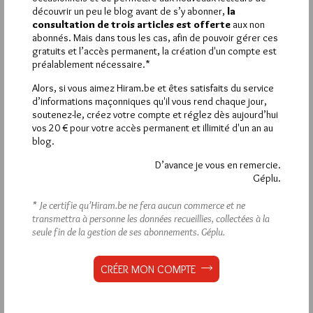
VOUS INSCRIRE
découvrir un peu le blog avant de s’y abonner,
la
consultation de trois articles est offerte
aux non
abonnés. Mais dans tous les cas, afin de pouvoir gérer ces
gratuits et l’accès permanent, la création d'un compte est
Déjà inscrit(e) ?
Connectez-vous
préalablement nécessaire.*
Alors, si vous aimez Hiram.be et êtes satisfaits du service
d’informations maçonniques qu'il vous rend chaque jour,
soutenez-le, créez votre compte et réglez dès aujourd’hui
1 672 visites
vos 20 € pour votre accès permanent et illimité d'un an au
Hier jeudi 6 août 2026, Hiram.be a reçu
et
blog.
2 608 pages
ont été lues (Source : Pirsch.io)
Plus d’informations
D’avance je vous en remercie.
Géplu.
Quels sont les articles les plus lus du blog ?
* Je certifie qu’Hiram.be ne fera aucun commerce et ne
transmettra à personne les données recueillies, collectées à la
seule fin de la gestion de ses abonnements.
Géplu.
CRÉER MON COMPTE
Abonnement aux Newsletters - RSS