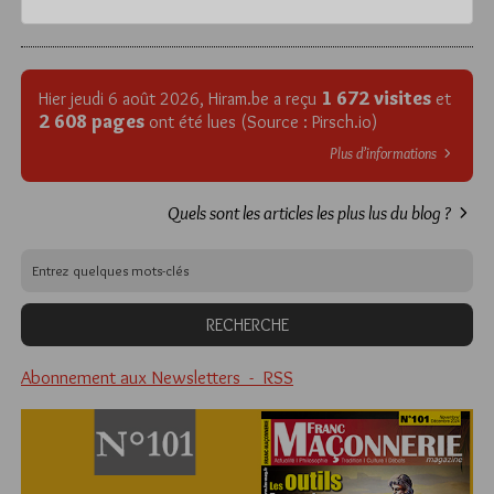
1 672 visites
Hier jeudi 6 août 2026, Hiram.be a reçu
et
2 608 pages
ont été lues (Source : Pirsch.io)
Plus d’informations
Quels sont les articles les plus lus du blog ?
Abonnement aux Newsletters - RSS