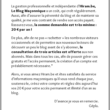
Quels raccourcis stupides de ce journaliste qui devrait être
La gestion professionnelle et indépendante d’
Hiram.be,
entartré. La différence c’est que les associations maçonniques
Le Blog Maçonnique
a un coût, qui croît régulièrement.
ne se font pas subventionner pour endoctriner nos jolies têtes
Aussi, afin d’assurer la pérennité du blog et de maintenir sa
enfantines contrairement à ce que dit ce journaliste (moi aussi
qualité, je me vois contraint de rendre son accès payant.
je pratique le raccourci comme lui) agissons pour supprimer
Rassurez-vous,
la somme demandée est très minime :
toutes subventions aux enseignements confessionnels enfin
20 € par an !
nous justifierons une baisse d’impôts significative ou bien
nous,pourrons,renforcer les moyens de l’école de la république
De plus, afin de ne pas « racketter » les nombreux visiteurs
occasionnels et de permettre aux nouveaux lecteurs de
découvrir un peu le blog avant de s’y abonner,
la
1
consultation de trois articles est offerte
aux non
PATRICK LE ROUX
abonnés. Mais dans tous les cas, afin de pouvoir gérer ces
17 NOVEMBRE 2017 À 11H00 /
RÉPONDRE
gratuits et l’accès permanent, la création d'un compte est
préalablement nécessaire.*
Le positionnement de la FM n’est pas clair pour les français. Il
faut dire qu’elle n’a pas fait beaucoup d’efforts pour clarifier sa
Alors, si vous aimez Hiram.be et êtes satisfaits du service
raison d’être. Pour un journaliste par contre, c’est une faute
d’informations maçonniques qu'il vous rend chaque jour,
professionnelle. Ceci étant, les fondements Maçonniques sont
soutenez-le, créez votre compte et réglez dès aujourd’hui
basés sur la religion ( Temple de Salomon,….). Heureusement,
vos 20 € pour votre accès permanent et illimité d'un an au
de mon côté je suis au GODF, et la liberté de conscience est le
blog.
socle du cheminement.
D’avance je vous en remercie.
Géplu.
6