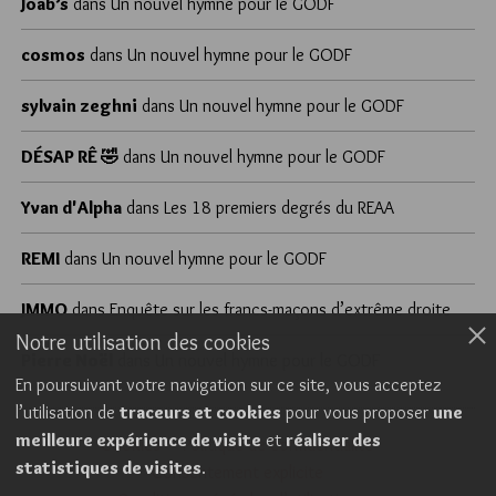
Joab’s
dans
Un nouvel hymne pour le GODF
cosmos
dans
Un nouvel hymne pour le GODF
sylvain zeghni
dans
Un nouvel hymne pour le GODF
DÉSAP RÊ 🤣
dans
Un nouvel hymne pour le GODF
Yvan d'Alpha
dans
Les 18 premiers degrés du REAA
REMI
dans
Un nouvel hymne pour le GODF
JMMO
dans
Enquête sur les francs-maçons d’extrême droite
Notre utilisation des cookies
Pierre Noël
dans
Un nouvel hymne pour le GODF
En poursuivant votre navigation sur ce site, vous acceptez
l’utilisation de
traceurs et cookies
pour vous proposer
une
meilleure expérience de visite
et
réaliser des
Cookies
Politique de confidentialité
statistiques de visites
.
Consentement explicite