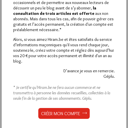
occasionnels et de permettre aux nouveaux lecteurs de
VOUS INSCRIRE
découvrir un peu le blog avant de s’y abonner,
la
consultation de trois articles est offerte
aux non
abonnés. Mais dans tous les cas, afin de pouvoir gérer ces
gratuits et l’accès permanent, la création d'un compte est
préalablement nécessaire.*
Déjà inscrit(e) ?
Connectez-vous
Alors, si vous aimez Hiram.be et êtes satisfaits du service
d’informations maçonniques qu'il vous rend chaque jour,
soutenez-le, créez votre compte et réglez dès aujourd’hui
vos 20 € pour votre accès permanent et illimité d'un an au
1 698 visites
Hier samedi 8 août 2026, Hiram.be a reçu
blog.
2 926 pages
et
ont été lues (Source : Pirsch.io)
D’avance je vous en remercie.
Plus d’informations
Géplu.
* Je certifie qu’Hiram.be ne fera aucun commerce et ne
Quels sont les articles les plus lus du blog ?
transmettra à personne les données recueillies, collectées à la
seule fin de la gestion de ses abonnements.
Géplu.
CRÉER MON COMPTE