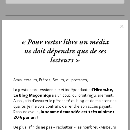
vendredi 22 novembre 2024
Lu 295 fois
Aucun commentaire
« Pour rester libre un média
ne doit dépendre que de ses
Étiquettes :
Béatrice Benabbes
,
Eddy Khaldy
,
Iannis Roder
,
Jean-Luc Elice
,
laïcité
,
Maï Poulain
,
Stephan Maurin
,
lecteurs »
Valérie Pilcer
Amis lecteurs, Frères, Sœurs, ou profanes,
La gestion professionnelle et indépendante d’
Hiram.be,
La rédaction de commentaires est
Le Blog Maçonnique
a un coût, qui croît régulièrement.
Aussi, afin d’assurer la pérennité du blog et de maintenir sa
réservée aux abonnés.
qualité, je me vois contraint de rendre son accès payant.
Rassurez-vous,
la somme demandée est très minime :
Si vous souhaitez rédiger des
20 € par an !
commentaires, vous devez :
De plus, afin de ne pas « racketter » les nombreux visiteurs