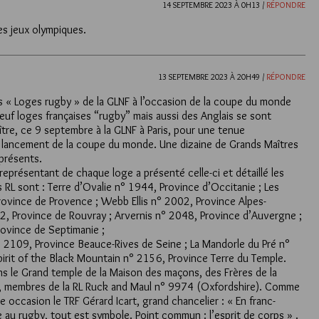
14 SEPTEMBRE 2023 À 0H13 /
RÉPONDRE
es jeux olympiques.
13 SEPTEMBRE 2023 À 20H49 /
RÉPONDRE
s « Loges rugby » de la GLNF à l’occasion de la coupe du monde
uf loges françaises “rugby” mais aussi des Anglais se sont
tre, ce 9 septembre à la GLNF à Paris, pour une tenue
u lancement de la coupe du monde. Une dizaine de Grands Maîtres
présents.
eprésentant de chaque loge a présenté celle-ci et détaillé les
s RL sont : Terre d’Ovalie n° 1944, Province d’Occitanie ; Les
ovince de Provence ; Webb Ellis n° 2002, Province Alpes-
2, Province de Rouvray ; Arvernis n° 2048, Province d’Auvergne ;
rovince de Septimanie ;
 2109, Province Beauce-Rives de Seine ; La Mandorle du Pré n°
pirit of the Black Mountain n° 2156, Province Terre du Temple.
s le Grand temple de la Maison des maçons, des Frères de la
, membres de la RL Ruck and Maul n° 9974 (Oxfordshire). Comme
te occasion le TRF Gérard Icart, grand chancelier : « En franc-
au rugby, tout est symbole. Point commun : l’esprit de corps » .