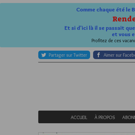
Comme chaque été le Bl
Rende
Et si d'ici là il se passait 
et vous e
Profitez de ces vacanc
Partager sur Twitter
Aimer sur Face
ACCUEIL
À PROPOS
ABON