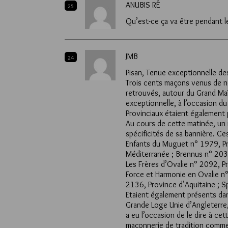
ANUBIS RÊ
25
Qu’est-ce ça va être pendant l
JMB
24
Pisan, Tenue exceptionnelle de
Trois cents maçons venus de ne
retrouvés, autour du Grand Maî
exceptionnelle, à l’occasion d
Provinciaux étaient également 
Au cours de cette matinée, un r
spécificités de sa bannière. Ce
Enfants du Muguet n° 1979, Pr
Méditerranée ; Brennus n° 203
Les Frères d’Ovalie n° 2092, P
Force et Harmonie en Ovalie n°
2136, Province d’Aquitaine ; S
Etaient également présents dan
Grande Loge Unie d’Angleterre
a eu l’occasion de le dire à cet
maçonnerie de tradition comme 