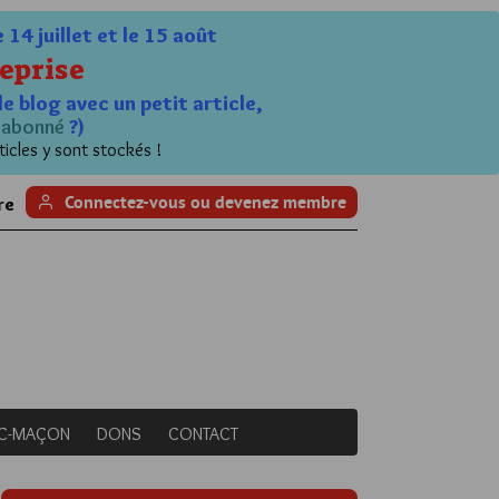
4 juillet et le 15 août
eprise
le blog avec un petit article,
n
abonné
?)
ticles y sont stockés !
Connectez-vous ou devenez membre
re
NC-MAÇON
DONS
CONTACT