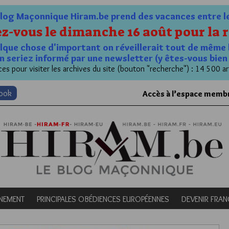
og Maçonnique Hiram.be prend des vacances entre le 1
z-vous le dimanche 16 août pour la r
quelque chose d'important on réveillerait tout de même 
n seriez informé par une newsletter (y êtes-vous bie
es pour visiter les archives du site (bouton "recherche") : 14 500 ar
book
Accès à l’espace memb
NEMENT
PRINCIPALES OBÉDIENCES EUROPÉENNES
DEVENIR FRA