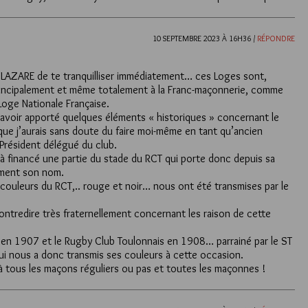
10 SEPTEMBRE 2023 À 16H36 /
RÉPONDRE
 LAZARE de te tranquilliser immédiatement… ces Loges sont,
incipalement et même totalement à la Franc-maçonnerie, comme
Loge Nationale Française.
d’avoir apporté quelques éléments « historiques » concernant le
ue j’aurais sans doute du faire moi-même en tant qu’ancien
Président délégué du club.
l à financé une partie du stade du RCT qui porte donc depuis sa
ement son nom.
s couleurs du RCT,.. rouge et noir… nous ont été transmises par le
ontredire très fraternellement concernant les raison de cette
 en 1907 et le Rugby Club Toulonnais en 1908… parrainé par le ST
qui nous a donc transmis ses couleurs à cette occasion.
tous les maçons réguliers ou pas et toutes les maçonnes !