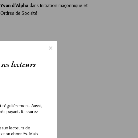
Yvan d'Alpha
dans
Initiation maçonnique et
Ordres de Société
ses lecteurs
ît régulièrement. Aussi,
ccès payant. Rassurez-
veaux lecteurs de
x non abonnés. Mais