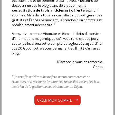
occasionnels et de permettre aux nouveaux lecteurs de
découvrir un peu le blog avant de s’y abonner,
la
1
consultation de trois articles est offerte
aux non
NANOOK
abonnés. Mais dans tous les cas, afin de pouvoir gérer ces
gratuits et l’accès permanent, la création d'un compte est
2 SEPTEMBRE 2014 À 9H49 /
RÉPONDRE
préalablement nécessaire.*
Je conseille l’écoute de l’émission des racines du ciel
consacrée aux racines spirituelles du jazz à laquelle Raphael
Alors, si vous aimez Hiram.be et êtes satisfaits du service
Imbert a participée ; elle est encore disponible en streaming sur
d’informations maçonniques qu'il vous rend chaque jour,
le site de France Culture :
soutenez-le, créez votre compte et réglez dès aujourd’hui
http://www.franceculture.fr/emission-les-racines-du-ciel-les-
vos 20 € pour votre accès permanent et illimité d'un an au
racines-spirituelles-du-jazz-raphael-imbert-2013-03-03
blog.
D’avance je vous en remercie.
Géplu.
* Je certifie qu’Hiram.be ne fera aucun commerce et ne
La rédaction de commentaires est
transmettra à personne les données recueillies, collectées à la
réservée aux abonnés.
seule fin de la gestion de ses abonnements.
Géplu.
Si vous souhaitez rédiger des
CRÉER MON COMPTE
commentaires, vous devez :