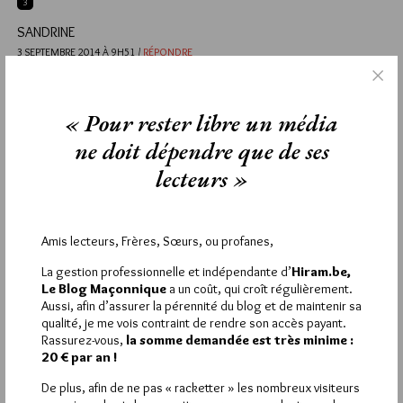
3
SANDRINE
3 SEPTEMBRE 2014 À 9H51 /
RÉPONDRE
Très bon livre et l’auteur en parle tellement bien, passionné et
passionnant. Une chose : Amazon, d’accord, mais Jazz supreme
est également disponible dans les librairies et sur le site de la
« Pour rester libre un média
librairie.com
ne doit dépendre que de ses
http://www.lalibrairie.com/tous-les-livres/jazz-supreme—inities-
mystiques-et-prophetes-imbert-raphael-9782841623440.html
lecteurs »
Je tenais à le préciser…
2
Amis lecteurs, Frères, Sœurs, ou profanes,
JS
2 SEPTEMBRE 2014 À 10H52 /
RÉPONDRE
La gestion professionnelle et indépendante d’
Hiram.be,
Le Blog Maçonnique
a un coût, qui croît régulièrement.
la musique adoucit les mœurs dit-on; bel exemple avec ce
Aussi, afin d’assurer la pérennité du blog et de maintenir sa
monsieur Raphael Imbert; qui a concocté musique et FM… de la
qualité, je me vois contraint de rendre son accès payant.
sociétè Afro-Américaine (F. de couleur et F. blancs) Ensemble
Rassurez-vous,
la somme demandée est très minime :
peu probable aux Etats – Unis.. et pourtant le sang qui coule
20 € par an !
dans les veines sous une peau différente; est bien de couleur
rouge.. d’où la F. Maçonnique…
De plus, afin de ne pas « racketter » les nombreux visiteurs