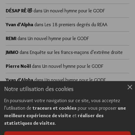
DÉSAP RÊ 🤣
dans
Un nouvel hymne pour le GODF
Yvan d'Alpha
dans
Les 18 premiers degrés du REAA
REMI
dans
Un nouvel hymne pour le GODF
JMMO
dans
Enquête sur les francs-maçons d’extrême droite
Pierre Noël
dans
Un nouvel hymne pour le GODF
Yvan d'Alpha
dans
Un nouvel hymne pour le GODF
Notre utilisation des cookies
Brumaire
dans
Un nouvel hymne pour le GODF
En poursuivant votre navigation sur ce site, vous acceptez
l’utilisation de
traceurs et cookies
pour vous proposer
une
meilleure expérience de visite
et
réaliser des
Cookies
Politique de confidentialité
statistiques de visites
.
Consentement explicite
Conditions générales d’utilisation