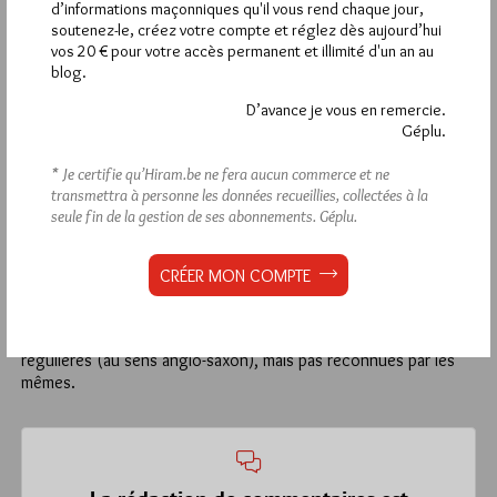
d’informations maçonniques qu'il vous rend chaque jour,
GLUA pour mieux orchestrer la Franc Maçonnerie?
soutenez-le, créez votre compte et réglez dès aujourd’hui
vos 20 € pour votre accès permanent et illimité d'un an au
1
blog.
PÉRIGNAN
D’avance je vous en remercie.
10 FÉVRIER 2019 À 9H47 /
RÉPONDRE
Géplu.
L’Italie est une démonstration et un exemple parfait des
* Je certifie qu’Hiram.be ne fera aucun commerce et ne
incohérences et limites de la notion de régularité quand on la
transmettra à personne les données recueillies, collectées à la
confond avec la notion de reconnaissance : la GLUA reconnaît
seule fin de la gestion de ses abonnements.
Géplu.
la Grande Loge Régulière d’Italie ( qui a été portée sur les
fonds baptismaux par la GLNF… ) et la GLNF reconnait le Grand
Orient d’Italie ( qui avait perdu sa reconnaissance anglaise à la
CRÉER MON COMPTE
suite de l’affaire de la Loge P2… ).
La GLNF et la GLUA se reconnaissent entre-elles mais pas les
deux Grandes Loges Italiennes. Ces dernières sont donc
régulières (au sens anglo-saxon), mais pas reconnues par les
mêmes.