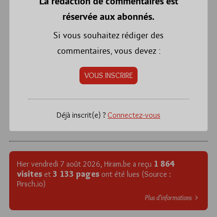
La rédaction de commentaires est
réservée aux abonnés.
Si vous souhaitez rédiger des
commentaires, vous devez :
VOUS INSCRIRE
Déjà inscrit(e) ?
Connectez-vous
1 864
Hier vendredi 7 août 2026, Hiram.be a reçu
visites
3 133 pages
et
ont été lues (Source :
Pirsch.io)
Plus d’informations