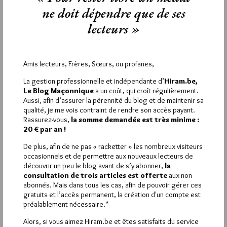
AH ! les problèmes de reconnaissance !
ne doit dépendre que de ses
Quelle macédoine !
lecteurs »
Tout ça pour une vieille affaire de « GADLU or not gadlu » ?
Tout maçon un tant soit peu « éclairée », soucieuse de
Concorde, de Paix, de Liberté et d’Espérance devrait placer les
principes d’Union et de Tolérance au-dessus de tout ce que
Amis lecteurs, Frères, Sœurs, ou profanes,
l’histoire nous a appris à concevoir comme normal.
L’urgence de notre temps est dans le dépassement de tous les
La gestion professionnelle et indépendante d’
Hiram.be,
oukases mis sur le chemin des indispensables réconciliations.
Le Blog Maçonnique
a un coût, qui croît régulièrement.
Entre rassembler ou séparer ; quel camp choisir ?
Aussi, afin d’assurer la pérennité du blog et de maintenir sa
qualité, je me vois contraint de rendre son accès payant.
Rassurez-vous,
la somme demandée est très minime :
2
20 € par an !
WILMET
De plus, afin de ne pas « racketter » les nombreux visiteurs
10 FÉVRIER 2019 À 10H52 /
RÉPONDRE
occasionnels et de permettre aux nouveaux lecteurs de
Les pratiques consacrées de la reconnaissance sont calquées
découvrir un peu le blog avant de s’y abonner,
la
sur les principes du monde politique et diplomatique
consultation de trois articles est offerte
aux non
notamment celui d’un seul gouvernement par pays =une seule
abonnés. Mais dans tous les cas, afin de pouvoir gérer ces
gratuits et l’accès permanent, la création d'un compte est
obédience reconnue par territoire maçonnique.
préalablement nécessaire.*
Ce mimétisme profane est notamment à l’origine des schismes
et autres anathènes qui déchirent et divisent les obédiences.
Alors, si vous aimez Hiram.be et êtes satisfaits du service
En fut-il toujours ansi ou est-ce un moyen mis en place par la