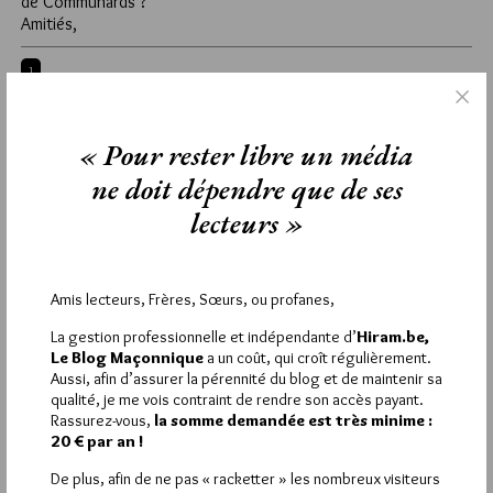
de Communards ?
Amitiés,
1
LA-FÉE-LUMIÈRE
9 SEPTEMBRE 2012 À 11H47 /
RÉPONDRE
« Pour rester libre un média
Bonjour à toutes et tous
ne doit dépendre que de ses
Oui, nous étions beaucoup de personnes à attendre hier. A
15h50, il restait encore 149 places pour le temple…
lecteurs »
Amis lecteurs, Frères, Sœurs, ou profanes,
La rédaction de commentaires est
La gestion professionnelle et indépendante d’
Hiram.be,
réservée aux abonnés.
Le Blog Maçonnique
a un coût, qui croît régulièrement.
Aussi, afin d’assurer la pérennité du blog et de maintenir sa
Si vous souhaitez rédiger des
qualité, je me vois contraint de rendre son accès payant.
Rassurez-vous,
la somme demandée est très minime :
commentaires, vous devez :
20 € par an !
De plus, afin de ne pas « racketter » les nombreux visiteurs
VOUS INSCRIRE