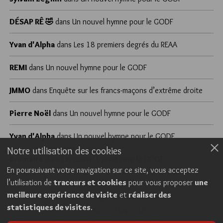
DÉSAP RÊ 🤣
dans
Un nouvel hymne pour le GODF
Yvan d'Alpha
dans
Les 18 premiers degrés du REAA
REMI
dans
Un nouvel hymne pour le GODF
JMMO
dans
Enquête sur les francs-maçons d’extrême droite
Pierre Noël
dans
Un nouvel hymne pour le GODF
Yvan d'Alpha
dans
Un nouvel hymne pour le GODF
Notre utilisation des cookies
Brumaire
dans
Un nouvel hymne pour le GODF
En poursuivant votre navigation sur ce site, vous acceptez
l’utilisation de
traceurs et cookies
pour vous proposer
une
meilleure expérience de visite
et
réaliser des
Cookies
Politique de confidentialité
statistiques de visites
.
Consentement explicite
Conditions générales d’utilisation