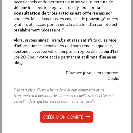
occasionnels et de permettre aux nouveaux lecteurs de
découvrir un peu le blog avant de s’y abonner,
la
consultation de trois articles est offerte
aux non
abonnés. Mais dans tous les cas, afin de pouvoir gérer ces
Déjà inscrit(e) ?
Connectez-vous
gratuits et l’accès permanent, la création d'un compte est
préalablement nécessaire.*
Alors, si vous aimez Hiram.be et êtes satisfaits du service
d’informations maçonniques qu'il vous rend chaque jour,
soutenez-le, créez votre compte et réglez dès aujourd’hui
1 864
Hier vendredi 7 août 2026, Hiram.be a reçu
vos 20 € pour votre accès permanent et illimité d'un an au
visites
3 133 pages
et
ont été lues (Source :
blog.
Pirsch.io)
D’avance je vous en remercie.
Plus d’informations
Géplu.
* Je certifie qu’Hiram.be ne fera aucun commerce et ne
Quels sont les articles les plus lus du blog ?
transmettra à personne les données recueillies, collectées à la
seule fin de la gestion de ses abonnements.
Géplu.
CRÉER MON COMPTE