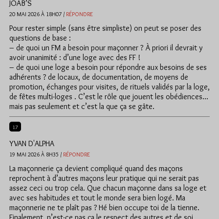
JOAB’S
20 MAI 2026 À 18H07 /
RÉPONDRE
Pour rester simple (sans être simpliste) on peut se poser des
questions de base :
– de quoi un FM a besoin pour maçonner ? À priori il devrait y
avoir unanimité : d’une loge avec des FF !
– de quoi une loge a besoin pour répondre aux besoins de ses
adhérents ? de locaux, de documentation, de moyens de
promotion, échanges pour visites, de rituels validés par la loge,
de fêtes multi-loges . C’est le rôle que jouent les obédiences…
mais pas seulement et c’est la que ça se gâte.
17
YVAN D'ALPHA
19 MAI 2026 À 8H35 /
RÉPONDRE
La maçonnerie ça devient compliqué quand des maçons
reprochent à d’autres maçons leur pratique qui ne serait pas
assez ceci ou trop cela. Que chacun maçonne dans sa loge et
avec ses habitudes et tout le monde sera bien logé. Ma
maçonnerie ne te plaît pas ? Hé bien occupe toi de la tienne.
Finalement, n’est-ce pas ça le respect des autres et de soi