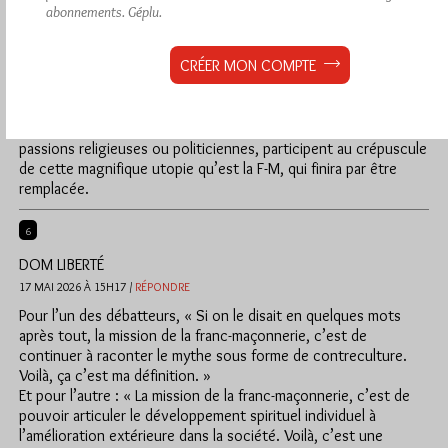
toujours indispensables, car l’Humain est définitivement c…
abonnements.
Géplu.
Que ces espaces s’appellent « franc-maçonnerie », peu
importe ; qu’ils utilisent un rituel X, Y, Z ou oméga, peu
CRÉER MON COMPTE
importe aussi : l’essentiel est de pacifier les esprits, j’allais dire
les âmes. Y participer ne peut que conduire, par ricochet, à
l’amélioration personnelle.
Ces francs-maçons, trop nombreux, qui se vautrent dans les
passions religieuses ou politiciennes, participent au crépuscule
de cette magnifique utopie qu’est la F-M, qui finira par être
remplacée.
6
DOM LIBERTÉ
17 MAI 2026 À 15H17 /
RÉPONDRE
Pour l’un des débatteurs, « Si on le disait en quelques mots
après tout, la mission de la franc-maçonnerie, c’est de
continuer à raconter le mythe sous forme de contreculture.
Voilà, ça c’est ma définition. »
Et pour l’autre : « La mission de la franc-maçonnerie, c’est de
pouvoir articuler le développement spirituel individuel à
l’amélioration extérieure dans la société. Voilà, c’est une