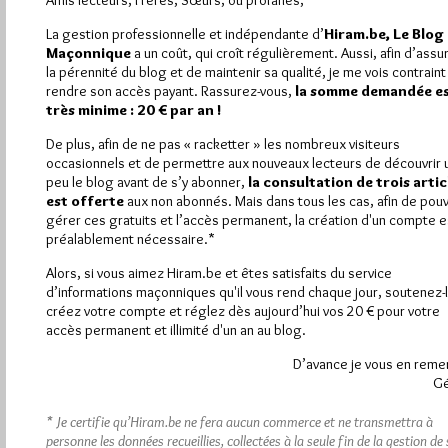
Amis lecteurs, Frères, Sœurs, ou profanes,
JMMO
La gestion professionnelle et indépendante d’
Hiram.be, Le Blog
18 MAI 2026 À 16H39 /
RÉPONDRE
Maçonnique
a un coût, qui croît régulièrement. Aussi, afin d’assu
Il faudrait peut-être mener une petite étude sur la question
la pérennité du blog et de maintenir sa qualité, je me vois contraint
suivante : pourquoi avons-nous rejoint la FM ?
rendre son accès payant. Rassurez-vous,
la somme demandée e
Quel a été l’impact de la FM sur ses membres ?
très minime : 20 € par an !
« …et surtout, lire entre les lignes des réponses ! »
De plus, afin de ne pas « racketter » les nombreux visiteurs
occasionnels et de permettre aux nouveaux lecteurs de découvrir 
8
peu le blog avant de s’y abonner,
la consultation de trois artic
est offerte
aux non abonnés. Mais dans tous les cas, afin de pouv
YADEB
gérer ces gratuits et l’accès permanent, la création d'un compte e
17 MAI 2026 À 16H10 /
RÉPONDRE
préalablement nécessaire.*
« Rassembler ce qui est épars » sera un travail sans cesse à
Alors, si vous aimez Hiram.be et êtes satisfaits du service
recommencer. Entre 1630 et 1660, les guerres civiles ont
d’informations maçonniques qu'il vous rend chaque jour, soutenez-l
divisé et ensanglanté les Îles Britanniques. Directement ou
créez votre compte et réglez dès aujourd’hui vos 20 € pour votre
indirectement, l’Angleterre a perdu 4 % de sa population,
accès permanent et illimité d'un an au blog.
l’Écosse 6 % et l’Irlande autour de 30 %… Tout cela est bien
plus que durant la guerre de 14-18 !
D’avance je vous en reme
Ne serait-ce qu’en Europe, faire se parler ceux qui, après s’être
Gé
étripés verbalement, finissent par le faire réellement, a été
nécessaire de diverses manières hier, l’est aujourd’hui et le
* Je certifie qu’Hiram.be ne fera aucun commerce et ne transmettra à
sera demain. Des espaces de sociabilité seront, dans ce but,
personne les données recueillies, collectées à la seule fin de la gestion de