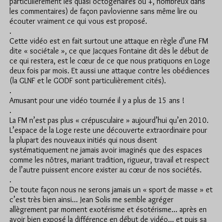
particulièrement les quasi octogénaires ou +, nombreux dans
les commentaires) de façon pavlovienne sans même lire ou
écouter vraiment ce qui vous est proposé.
.
Cette vidéo est en fait surtout une attaque en règle d’une FM
dite « sociétale », ce que Jacques Fontaine dit dès le début de
ce qui restera, est le cœur de ce que nous pratiquons en Loge
deux fois par mois. Et aussi une attaque contre les obédiences
(la GLNF et le GODF sont particulièrement cités).
.
Amusant pour une vidéo tournée il y a plus de 15 ans !
.
La FM n’est pas plus « crépusculaire » aujourd’hui qu’en 2010.
L’espace de la Loge reste une découverte extraordinaire pour
la plupart des nouveaux initiés qui nous disent
systématiquement ne jamais avoir imaginés que des espaces
comme les nôtres, mariant tradition, rigueur, travail et respect
de l’autre puissent encore exister au cœur de nos sociétés.
.
De toute façon nous ne serons jamais un « sport de masse » et
c’est très bien ainsi… Jean Solis me semble agréger
allègrement par moment exotérisme et ésotérisme… après en
avoir bien exposé la différence en début de vidéo… et puis sa