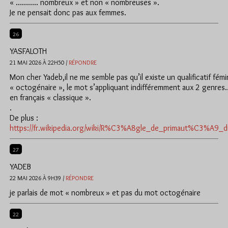
« ……….. nombreux » et non « nombreuses ».
Je ne pensait donc pas aux femmes.
26
YASFALOTH
21 MAI 2026 À 22H50 /
RÉPONDRE
Mon cher Yadeb,il ne me semble pas qu’il existe un qualificatif fémi
« octogénaire », le mot s’appliquant indifféremment aux 2 genre
en français « classique ».
.
De plus :
https://fr.wikipedia.org/wiki/R%C3%A8gle_de_primaut%C3%A9_d
27
YADEB
22 MAI 2026 À 9H39 /
RÉPONDRE
je parlais de mot « nombreux » et pas du mot octogénaire
22