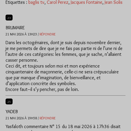
Étiquettes :
baglis tv
,
Carol Perez
,
Jacques Fontaine
,
Jean Solis
23
BRUMAIRE
21 MAI 2026 À 13H23 /
RÉPONDRE
Dans les octogénaires, dont je suis depuis novembre dernier,
je me permets de dire que je ne fais pas partie ni de l’une ni de
l’autre de ces catégories: les femmes, que je sache, n’allaient
casser personne.
Ceci dit, et toujours selon moi et mon expérience
cinquantenaire de maçonnerie, celle-ci ne sera crépusculaire
que par manque d’imagination, de bienveillance, et
d’application concrète des symboles.
Encore faut–il s’y pencher, pas de loin.
25
YADEB
21 MAI 2026 À 19H58 /
RÉPONDRE
Yasfaloth commentaire N° 15 du 18 mai 2026 à 17h36 disait