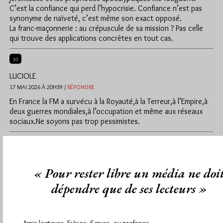
C’est la confiance qui perd l’hypocrisie. Confiance n’est pas
synonyme de naïveté, c’est même son exact opposé.
La franc-maçonnerie : au crépuscule de sa mission ? Pas celle
qui trouve des applications concrètes en tout cas.
10
LUCIOLE
17 MAI 2026 À 20H39 /
RÉPONDRE
En France la FM a survécu à la Royauté,à la Terreur,à l’Empire,à
deux guerres mondiales,à l’occupation et même aux réseaux
sociaux.Ne soyons pas trop pessimistes.
12
REMI
« Pour rester libre un média ne doi
18 MAI 2026 À 6H43 /
RÉPONDRE
À l’époque actuelle, il s’agit d’un désintérêt. Pas d’un ennemi
dépendre que de ses lecteurs »
extérieur. Soyons réaliste.
14