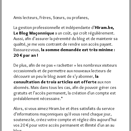
entrainer dans une violence contre productive!
Contre lui, ni pardon ni oubli !
Amis lecteurs, Frères, Sœurs, ou profanes,
1
La gestion professionnelle et indépendante d’
Hiram.be,
CASSUTO
Le Blog Maçonnique
a un coût, qui croît régulièrement.
9 JUIN 2013 À 18H15 /
RÉPONDRE
Aussi, afin d’assurer la pérennité du blog et de maintenir sa
qualité, je me vois contraint de rendre son accès payant.
bien d’accord. il est temps de prendre conscience que l’on
Rassurez-vous,
la somme demandée est très minime :
risque d’être submergés par cette violence qui se généralise .
20 € par an !
la France est un pays de liberté, chacun y a sa place à condition
de respecter ses valeurs.jo
De plus, afin de ne pas « racketter » les nombreux visiteurs
occasionnels et de permettre aux nouveaux lecteurs de
découvrir un peu le blog avant de s’y abonner,
la
consultation de trois articles est offerte
aux non
abonnés. Mais dans tous les cas, afin de pouvoir gérer ces
La rédaction de commentaires est
gratuits et l’accès permanent, la création d'un compte est
préalablement nécessaire.*
réservée aux abonnés.
Alors, si vous aimez Hiram.be et êtes satisfaits du service
Si vous souhaitez rédiger des
d’informations maçonniques qu'il vous rend chaque jour,
soutenez-le, créez votre compte et réglez dès aujourd’hui
commentaires, vous devez :
vos 20 € pour votre accès permanent et illimité d'un an au
blog.