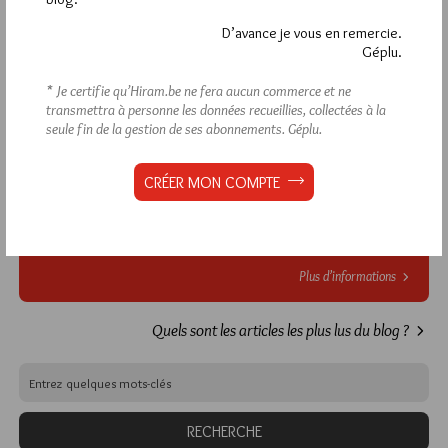
VOUS INSCRIRE
D’avance je vous en remercie.
Géplu.
* Je certifie qu’Hiram.be ne fera aucun commerce et ne
Déjà inscrit(e) ?
Connectez-vous
transmettra à personne les données recueillies, collectées à la
seule fin de la gestion de ses abonnements.
Géplu.
CRÉER MON COMPTE
1 864
Hier vendredi 7 août 2026, Hiram.be a reçu
visites
3 133 pages
et
ont été lues (Source :
Pirsch.io)
Plus d’informations
Quels sont les articles les plus lus du blog ?