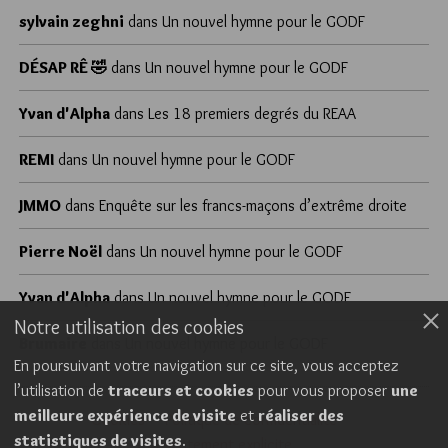
sylvain zeghni
dans
Un nouvel hymne pour le GODF
DÉSAP RÊ 🤣
dans
Un nouvel hymne pour le GODF
Yvan d'Alpha
dans
Les 18 premiers degrés du REAA
REMI
dans
Un nouvel hymne pour le GODF
JMMO
dans
Enquête sur les francs-maçons d’extrême droite
Pierre Noël
dans
Un nouvel hymne pour le GODF
Yvan d'Alpha
dans
Un nouvel hymne pour le GODF
Notre utilisation des cookies
Brumaire
dans
Un nouvel hymne pour le GODF
En poursuivant votre navigation sur ce site, vous acceptez
l’utilisation de
traceurs et cookies
pour vous proposer
une
meilleure expérience de visite
et
réaliser des
Cookies
Politique de confidentialité
statistiques de visites
.
Consentement explicite