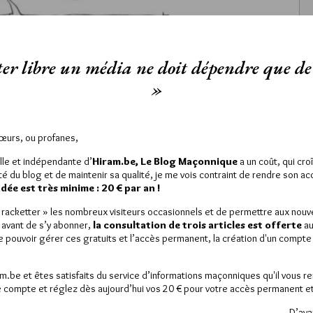
er libre un média ne doit dépendre que de 
»
Sœurs, ou profanes,
lle et indépendante d’
Hiram.be, Le Blog Maçonnique
a un coût, qui cro
ité du blog et de maintenir sa qualité, je me vois contraint de rendre son a
ée est très minime : 20 € par an !
est réservé aux abonnés.
 article, vous pouvez choisir de :
« racketter » les nombreux visiteurs occasionnels et de permettre aux nou
 avant de s’y abonner,
la consultation de trois articles est offerte
au
de pouvoir gérer ces gratuits et l’accès permanent, la création d'un compt
ou
LE DÉVERROUILLER
GRATUITEMENT*
am.be et êtes satisfaits du service d’informations maçonniques qu'il vous r
 compte et réglez dès aujourd’hui vos 20 € pour votre accès permanent et i
iller jusqu’à
3 articles
gratuitement.
D’ava