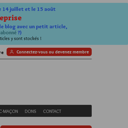
4 juillet et le 15 août
eprise
le blog avec un petit article,
n
abonné
?)
ticles y sont stockés !
Connectez-vous ou devenez membre
re
NC-MAÇON
DONS
CONTACT