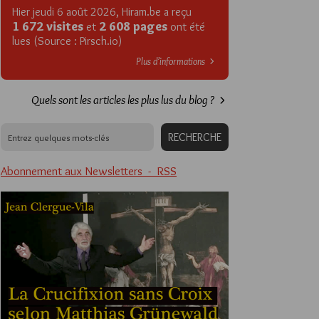
Hier jeudi 6 août 2026, Hiram.be a reçu
1 672 visites
2 608 pages
et
ont été
lues (Source : Pirsch.io)
Plus d’informations
Quels sont les articles les plus lus du blog ?
Abonnement aux Newsletters - RSS