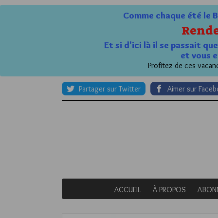
Comme chaque été le Bl
Rende
Et si d'ici là il se passait 
et vous e
Profitez de ces vacanc
Partager sur Twitter
Aimer sur Face
ACCUEIL
À PROPOS
ABON