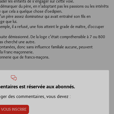
ader les enfants de s’engager sur cette voie.
e démarquer du père, en n’adoptant pas les passions ou les intérêts
e que cela a quelque chose d’oedipien.
d’un père assez dominateur qui avait entraîné son fils en
ge que lui.
exemple, il a refusé, une fois atteint le grade de maître, d’occuper
la suite démissionné. De la loge c’était compréhensible à 7 ou 800
pas cherché une autre.
spontanées, donc sans influence familiale aucune, peuvent
 la Franc-maçonnerie.
çonnerie que de francs-maçons.
entaires est réservée aux abonnés.
iger des commentaires, vous devez :
VOUS INSCRIRE