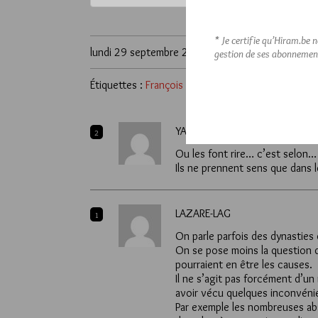
* Je certifie qu’Hiram.be 
lundi 29 septembre 2025
gestion de ses abonnemen
Étiquettes :
François Morel
,
Maurice
YASFALOTH
2
Ou les font rire… c’est selon…
Ils ne prennent sens que dans l
LAZARE-LAG
1
On parle parfois des dynasties
On se pose moins la question de
pourraient en être les causes.
Il ne s’agit pas forcément d’un
avoir vécu quelques inconvéni
Par exemple les nombreuses abs