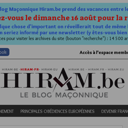
og Maçonnique Hiram.be prend des vacances entre le 1
z-vous le dimanche 16 août pour la r
quelque chose d'important on réveillerait tout de même 
n seriez informé par une newsletter (y êtes-vous bie
es pour visiter les archives du site (bouton "recherche") : 14 500 ar
book
Accès à l’espace memb
NEMENT
PRINCIPALES OBÉDIENCES EUROPÉENNES
DEVENIR FRA