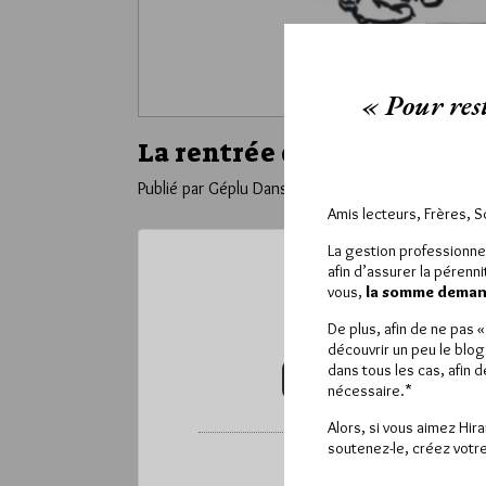
« Pour rest
La rentrée de Maurice !
Publié par Géplu
Dans
Humour
Amis lecteurs, Frères, 
La gestion professionne
afin d’assurer la pérenn
vous,
la somme demand
Ce contenu 
Pour accéder à cet
De plus, afin de ne pas 
découvrir un peu le blog
dans tous les cas, afin 
VOUS ABONNER (20€ / AN)
nécessaire.*
Alors, si vous aimez Hir
soutenez-le, créez votre
*
Vous pouvez déverrou