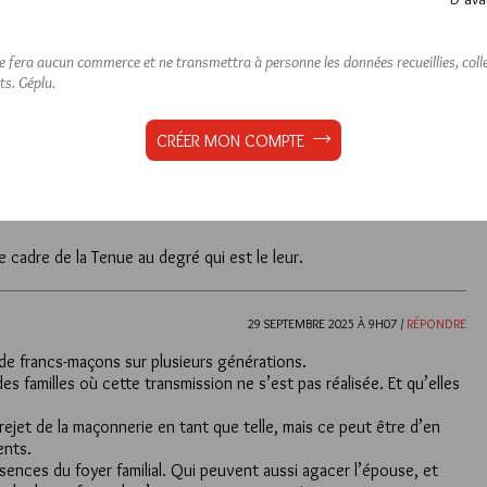
ne fera aucun commerce et ne transmettra à personne les données recueillies, collec
Lu 595 fois
2 commentaires
ts.
Géplu.
CRÉER MON COMPTE
29 SEPTEMBRE 2025 À 13H27 /
RÉPONDRE
e cadre de la Tenue au degré qui est le leur.
29 SEPTEMBRE 2025 À 9H07 /
RÉPONDRE
 de francs-maçons sur plusieurs générations.
s familles où cette transmission ne s’est pas réalisée. Et qu’elles
 rejet de la maçonnerie en tant que telle, mais ce peut être d’en
ents.
ences du foyer familial. Qui peuvent aussi agacer l’épouse, et