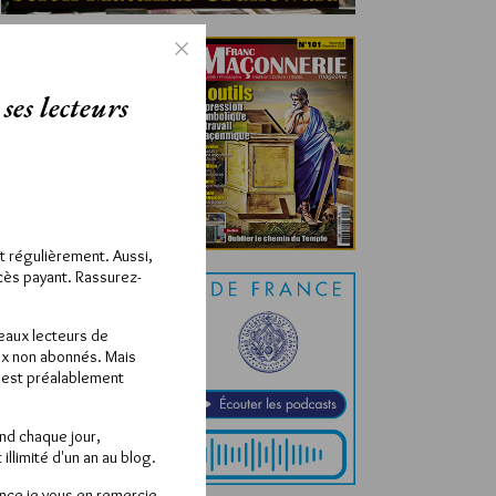
ses lecteurs
ît régulièrement. Aussi,
ccès payant. Rassurez-
veaux lecteurs de
x non abonnés. Mais
e est préalablement
end chaque jour,
llimité d'un an au blog.
nce je vous en remercie.