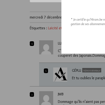
mercredi 7 décembre 2022
* Je certifie qu’Hiram.be 
gestion de ses abonnemen
Étiquettes :
Laïcité et cinéma
,
Ligue de l'Enseign
LUCIOLE
4
C’est vrai que le pistolet- bros
couperet des Japonais.Domma
GÉPLU
Administrateur
5
Et tu oublies le parapl
JMB
3
Dommage qu’ils n’aient pas pens