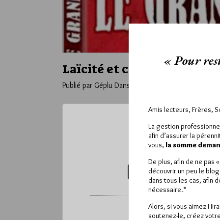
« Pour rest
Laïcité et cinéma
Publié par Géplu
Dans
Divers
Amis lecteurs, Frères, 
La gestion professionne
Ce contenu 
afin d’assurer la pérenn
vous,
la somme demand
Pour accéder à cet
De plus, afin de ne pas 
découvrir un peu le blog
VOUS ABONNER (20€ / AN)
dans tous les cas, afin 
nécessaire.*
Alors, si vous aimez Hir
*
Vous pouvez déverrou
soutenez-le, créez votre