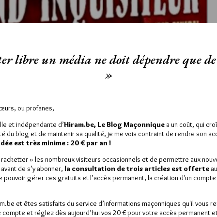
er libre un média ne doit dépendre que de 
»
Sœurs, ou profanes,
lle et indépendante d’
Hiram.be, Le Blog Maçonnique
a un coût, qui cro
est réservé aux abonnés.
ité du blog et de maintenir sa qualité, je me vois contraint de rendre son a
ée est très minime : 20 € par an !
 article, vous pouvez choisir de :
« racketter » les nombreux visiteurs occasionnels et de permettre aux nou
 avant de s’y abonner,
la consultation de trois articles est offerte
au
ou
LE DÉVERROUILLER
GRATUITEMENT*
de pouvoir gérer ces gratuits et l’accès permanent, la création d'un compt
am.be et êtes satisfaits du service d’informations maçonniques qu'il vous r
iller jusqu’à
3 articles
gratuitement.
 compte et réglez dès aujourd’hui vos 20 € pour votre accès permanent et i