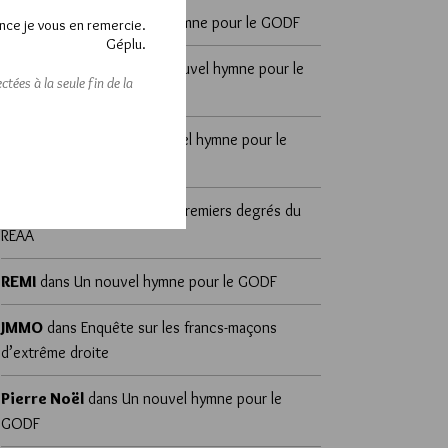
cosmos
dans
Un nouvel hymne pour le GODF
nce je vous en remercie.
Géplu.
sylvain zeghni
dans
Un nouvel hymne pour le
tées à la seule fin de la
GODF
DÉSAP RÊ 🤣
dans
Un nouvel hymne pour le
GODF
Yvan d'Alpha
dans
Les 18 premiers degrés du
REAA
REMI
dans
Un nouvel hymne pour le GODF
JMMO
dans
Enquête sur les francs-maçons
d’extrême droite
Pierre Noël
dans
Un nouvel hymne pour le
GODF