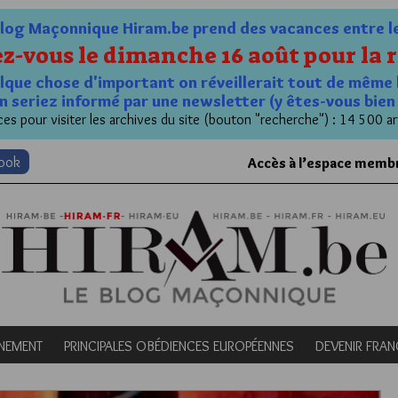
og Maçonnique Hiram.be prend des vacances entre le 1
z-vous le dimanche 16 août pour la r
quelque chose d'important on réveillerait tout de même 
n seriez informé par une newsletter (y êtes-vous bie
es pour visiter les archives du site (bouton "recherche") : 14 500 ar
book
Accès à l’espace memb
NEMENT
PRINCIPALES OBÉDIENCES EUROPÉENNES
DEVENIR FRA