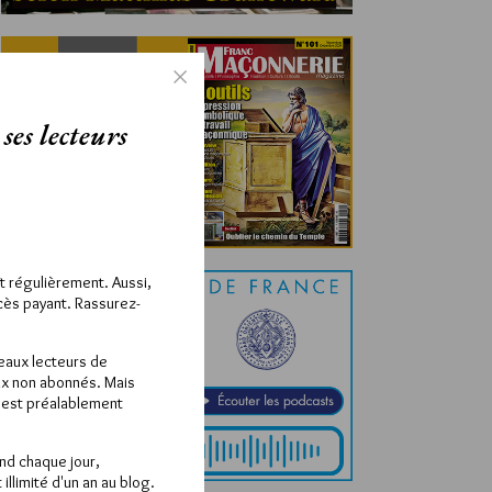
ses lecteurs
ît régulièrement. Aussi,
ccès payant. Rassurez-
veaux lecteurs de
x non abonnés. Mais
e est préalablement
end chaque jour,
llimité d'un an au blog.