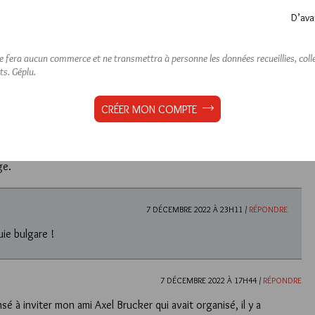
D’ava
Lu 397 fois
5 commentaires
ne fera aucun commerce et ne transmettra à personne les données recueillies, collec
ts.
Géplu.
ement
,
Pascal Laborderie
CRÉER MON COMPTE
7 DÉCEMBRE 2022 À 23H10 /
RÉPONDRE
se à dent aurait été un must après la canne-épée et l’éventail-
ge.
7 DÉCEMBRE 2022 À 23H11 /
RÉPONDRE
uie bulgare !
7 DÉCEMBRE 2022 À 17H44 /
RÉPONDRE
é à inviter mon ami Axel Brucker qui avait organisé, il y a