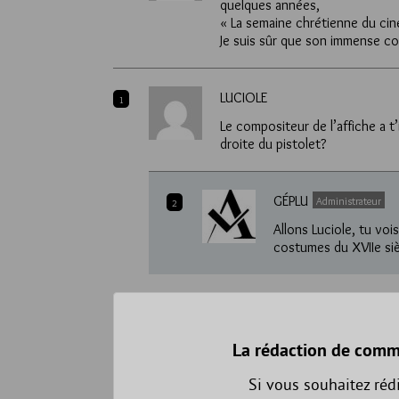
quelques années,
« La semaine chrétienne du ci
Je suis sûr que son immense co
LUCIOLE
1
Le compositeur de l’affiche a t’
droite du pistolet?
GÉPLU
Administrateur
2
Allons Luciole, tu voi
costumes du XVIIe siè
La rédaction de comm
Si vous souhaitez réd