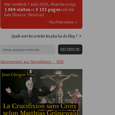
Hier vendredi 7 août 2026, Hiram.be a reçu
1 864 visites
3 133 pages
et
ont été
lues (Source : Pirsch.io)
Plus d’informations
Quels sont les articles les plus lus du blog ?
Abonnement aux Newsletters - RSS