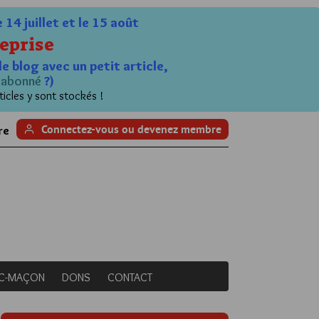
4 juillet et le 15 août
eprise
le blog avec un petit article,
n
abonné
?)
ticles y sont stockés !
Connectez-vous ou devenez membre
re
NC-MAÇON
DONS
CONTACT