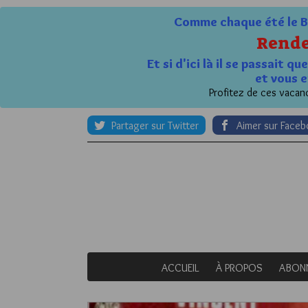
Comme chaque été le Bl
Rende
Et si d'ici là il se passait 
et vous e
Profitez de ces vacanc
Partager sur Twitter
Aimer sur Face
ACCUEIL
À PROPOS
ABON