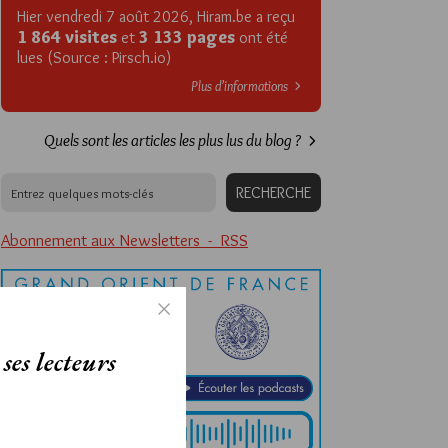
Hier vendredi 7 août 2026, Hiram.be a reçu
1 864 visites
3 133 pages
et
ont été
lues (Source : Pirsch.io)
Plus d’informations
Quels sont les articles les plus lus du blog ?
Abonnement aux Newsletters - RSS
ses lecteurs