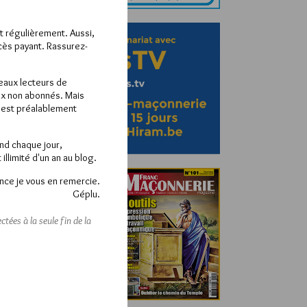
ît régulièrement. Aussi,
ccès payant. Rassurez-
veaux lecteurs de
x non abonnés. Mais
e est préalablement
end chaque jour,
llimité d'un an au blog.
nce je vous en remercie.
Géplu.
tées à la seule fin de la