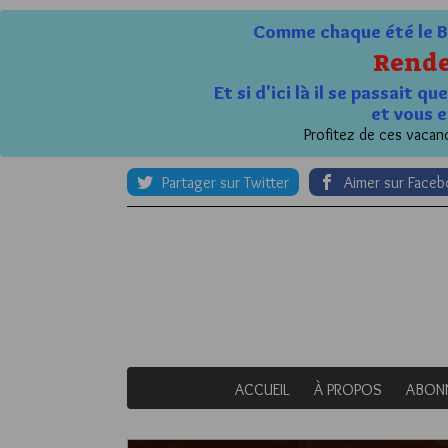
Comme chaque été le Bl
Rende
Et si d'ici là il se passait 
et vous e
Profitez de ces vacanc
Partager sur Twitter
Aimer sur Face
ACCUEIL
À PROPOS
ABON