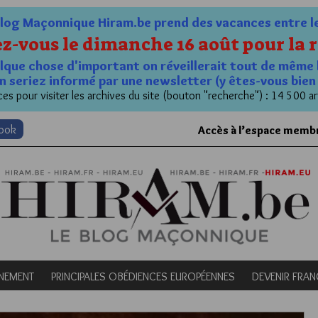
og Maçonnique Hiram.be prend des vacances entre le 1
z-vous le dimanche 16 août pour la r
quelque chose d'important on réveillerait tout de même 
n seriez informé par une newsletter (y êtes-vous bie
es pour visiter les archives du site (bouton "recherche") : 14 500 ar
book
Accès à l’espace memb
NEMENT
PRINCIPALES OBÉDIENCES EUROPÉENNES
DEVENIR FRA