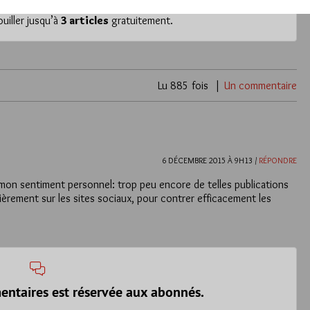
iller jusqu’à
3 articles
gratuitement.
Lu 885 fois
Un commentaire
6 DÉCEMBRE 2015 À 9H13 /
RÉPONDRE
 mon sentiment personnel: trop peu encore de telles publications
ièrement sur les sites sociaux, pour contrer efficacement les
entaires est réservée aux abonnés.