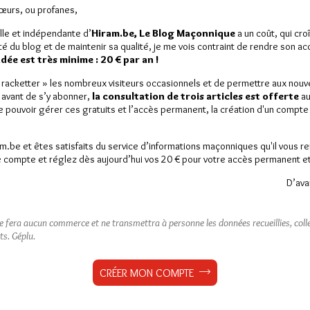
Sœurs, ou profanes,
lle et indépendante d’
Hiram.be, Le Blog Maçonnique
a un coût, qui cro
ité du blog et de maintenir sa qualité, je me vois contraint de rendre son a
ée est très minime : 20 € par an !
« racketter » les nombreux visiteurs occasionnels et de permettre aux nou
Victor Schœlcher
 avant de s’y abonner,
la consultation de trois articles est offerte
au
de pouvoir gérer ces gratuits et l’accès permanent, la création d'un compt
née internationale pour l’abolition
am.be et êtes satisfaits du service d’informations maçonniques qu'il vous r
 compte et réglez dès aujourd’hui vos 20 € pour votre accès permanent et i
D’ava
est réservé aux abonnés.
ne fera aucun commerce et ne transmettra à personne les données recueillies, collec
ts.
Géplu.
 article, vous pouvez choisir de :
CRÉER MON COMPTE
ou
LE DÉVERROUILLER
GRATUITEMENT*