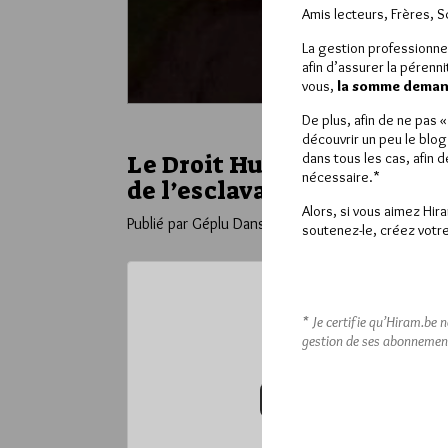
Amis lecteurs, Frères, 
La gestion professionne
afin d’assurer la pérenn
vous,
la somme demand
De plus, afin de ne pas 
découvrir un peu le blog
dans tous les cas, afin 
Le Droit Humain et la jour
nécessaire.*
de l’esclavage
Alors, si vous aimez Hir
Publié par Géplu
Dans
Divers
soutenez-le, créez votre
Ce contenu 
* Je certifie qu’Hiram.be 
gestion de ses abonnemen
Pour accéder à cet
VOUS ABONNER (20€ / AN)