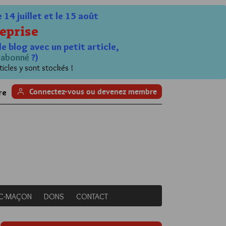
4 juillet et le 15 août
eprise
le blog avec un petit article,
n
abonné
?)
ticles y sont stockés !
Connectez-vous ou devenez membre
re
NC-MAÇON
DONS
CONTACT