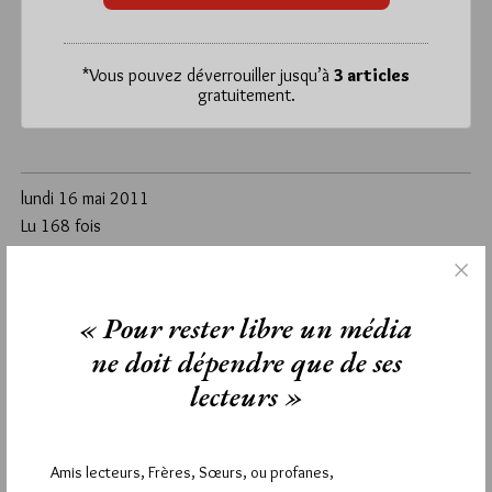
*
Vous pouvez déverrouiller jusqu’à
3 articles
gratuitement.
lundi 16 mai 2011
Lu 168 fois
Un commentaire
Étiquettes :
communiqué
,
GODF
,
homophobie
,
presse
,
« Pour rester libre un média
transphobie
ne doit dépendre que de ses
lecteurs »
1
BERNARD FERNAND BOURRETTE
1 AOÛT 2011 À 22H08 /
RÉPONDRE
Amis lecteurs, Frères, Sœurs, ou profanes,
Merci à tout se qui lutte contre l’homophobie et les