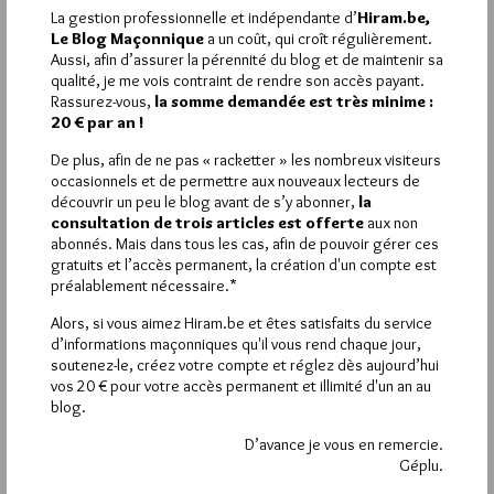
Transexuels , je fait aussi le même combat sur internet . Je suis
La gestion professionnelle et indépendante d’
Hiram.be,
bénévole à SOS homophobie
Le Blog Maçonnique
a un coût, qui croît régulièrement.
Aussi, afin d’assurer la pérennité du blog et de maintenir sa
qualité, je me vois contraint de rendre son accès payant.
Rassurez-vous,
la somme demandée est très minime :
20 € par an !
La rédaction de commentaires est
De plus, afin de ne pas « racketter » les nombreux visiteurs
occasionnels et de permettre aux nouveaux lecteurs de
réservée aux abonnés.
découvrir un peu le blog avant de s’y abonner,
la
consultation de trois articles est offerte
aux non
Si vous souhaitez rédiger des
abonnés. Mais dans tous les cas, afin de pouvoir gérer ces
commentaires, vous devez :
gratuits et l’accès permanent, la création d'un compte est
préalablement nécessaire.*
VOUS INSCRIRE
Alors, si vous aimez Hiram.be et êtes satisfaits du service
d’informations maçonniques qu'il vous rend chaque jour,
soutenez-le, créez votre compte et réglez dès aujourd’hui
vos 20 € pour votre accès permanent et illimité d'un an au
blog.
Déjà inscrit(e) ?
Connectez-vous
D’avance je vous en remercie.
Géplu.