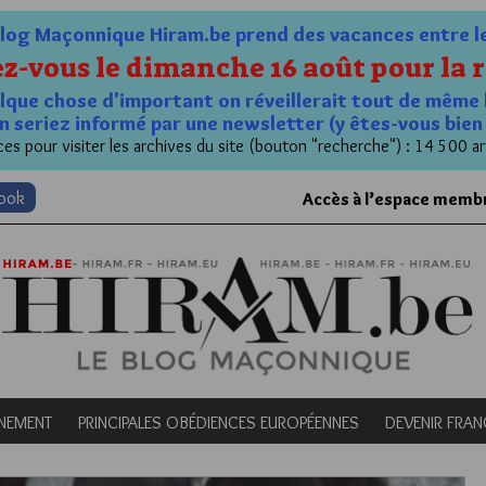
og Maçonnique Hiram.be prend des vacances entre le 1
z-vous le dimanche 16 août pour la r
quelque chose d'important on réveillerait tout de même 
n seriez informé par une newsletter (y êtes-vous bie
es pour visiter les archives du site (bouton "recherche") : 14 500 ar
book
Accès à l’espace memb
NEMENT
PRINCIPALES OBÉDIENCES EUROPÉENNES
DEVENIR FRA