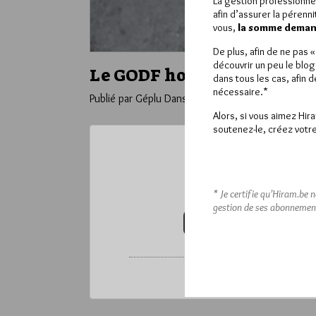
La gestion professionne
afin d’assurer la pérenn
vous,
la somme demand
De plus, afin de ne pas 
découvrir un peu le blog
Le GODF honore Victor Sc
dans tous les cas, afin 
nécessaire.*
Publié par Géplu
Dans
Divers
Alors, si vous aimez Hir
soutenez-le, créez votre
Ce contenu 
Pour accéder à cet
* Je certifie qu’Hiram.be 
gestion de ses abonnemen
VOUS ABONNER (20€ / AN)
*
Vous pouvez déverrou