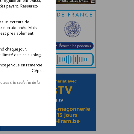
ît régulièrement. Aussi,
ccès payant. Rassurez-
veaux lecteurs de
x non abonnés. Mais
e est préalablement
end chaque jour,
llimité d'un an au blog.
nce je vous en remercie.
Géplu.
tées à la seule fin de la