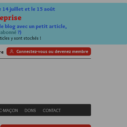
4 juillet et le 15 août
eprise
le blog avec un petit article,
n
abonné
?)
ticles y sont stockés !
Connectez-vous ou devenez membre
re
NC-MAÇON
DONS
CONTACT