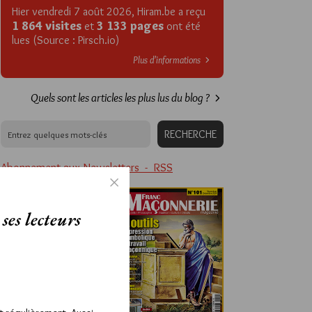
Hier vendredi 7 août 2026, Hiram.be a reçu
1 864 visites
3 133 pages
et
ont été
lues (Source : Pirsch.io)
Plus d’informations
Quels sont les articles les plus lus du blog ?
Abonnement aux Newsletters - RSS
ses lecteurs