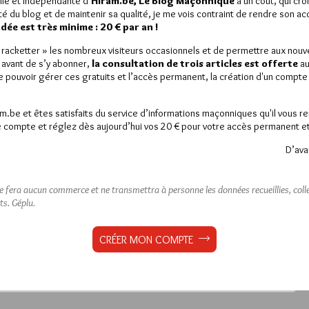
lle et indépendante d’
Hiram.be, Le Blog Maçonnique
a un coût, qui cro
ité du blog et de maintenir sa qualité, je me vois contraint de rendre son a
ée est très minime : 20 € par an !
« racketter » les nombreux visiteurs occasionnels et de permettre aux nou
 avant de s’y abonner,
la consultation de trois articles est offerte
au
hœlcher
de pouvoir gérer ces gratuits et l’accès permanent, la création d'un compt
am.be et êtes satisfaits du service d’informations maçonniques qu'il vous r
 compte et réglez dès aujourd’hui vos 20 € pour votre accès permanent et i
D’ava
est réservé aux abonnés.
 article, vous pouvez choisir de :
ne fera aucun commerce et ne transmettra à personne les données recueillies, collec
ts.
Géplu.
ou
LE DÉVERROUILLER
GRATUITEMENT*
CRÉER MON COMPTE
iller jusqu’à
3 articles
gratuitement.