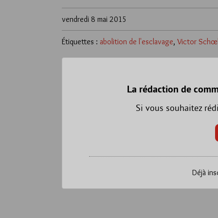
vendredi 8 mai 2015
Étiquettes :
abolition de l'esclavage
,
Victor Schœ
La rédaction de comm
Si vous souhaitez réd
Déjà ins