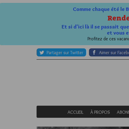
Comme chaque été le Bl
Rende
Et si d'ici là il se passait 
et vous e
Profitez de ces vacanc
Partager sur Twitter
Aimer sur Face
ACCUEIL
À PROPOS
ABON