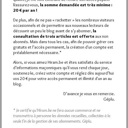
La rédaction de commentaires est
Rassurez-vous,
la somme demandée est très minime :
20 € par an !
réservée aux abonnés.
De plus, afin de ne pas « racketter » les nombreux visiteurs
Si vous souhaitez rédiger des
occasionnels et de permettre aux nouveaux lecteurs de
découvrir un peu le blog avant de s’y abonner,
la
commentaires, vous devez :
consultation de trois articles est offerte
aux non
abonnés. Mais dans tous les cas, afin de pouvoir gérer ces
gratuits et l’accès permanent, la création d'un compte est
VOUS INSCRIRE
préalablement nécessaire.*
Alors, si vous aimez Hiram.be et êtes satisfaits du service
d’informations maçonniques qu'il vous rend chaque jour,
Déjà inscrit(e) ?
Connectez-vous
soutenez-le, créez votre compte et réglez dès aujourd’hui
vos 20 € pour votre accès permanent et illimité d'un an au
blog.
D’avance je vous en remercie.
1 864
Géplu.
Hier vendredi 7 août 2026, Hiram.be a reçu
visites
3 133 pages
et
ont été lues (Source :
* Je certifie qu’Hiram.be ne fera aucun commerce et ne
Pirsch.io)
transmettra à personne les données recueillies, collectées à la
Plus d’informations
seule fin de la gestion de ses abonnements.
Géplu.