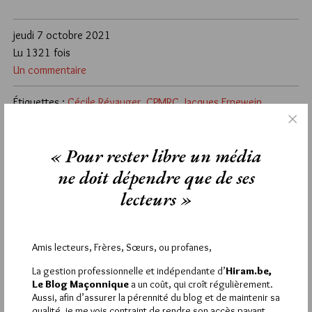
jeudi 7 octobre 2021
Lu 1321 fois
Un commentaire
Étiquettes :
Cécile Révauger
,
CPMRC
,
Jacques Ernewein
,
Le goût du travail
,
Philippe Foussier
,
Rendez-vous de l'histoire de Blois
,
Yonnel Ghernaouti
« Pour rester libre un média
ne doit dépendre que de ses
1
lecteurs »
JACK CHABOUD
7 OCTOBRE 2021 À 14H11 /
RÉPONDRE
Petit clin d’oeil au type merveilleux qu’était Jacques Rouxel.
Jack Chaboud
Amis lecteurs, Frères, Sœurs, ou profanes,
La gestion professionnelle et indépendante d’
Hiram.be,
Le Blog Maçonnique
a un coût, qui croît régulièrement.
Aussi, afin d’assurer la pérennité du blog et de maintenir sa
qualité, je me vois contraint de rendre son accès payant.