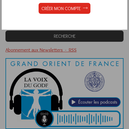
Quels sont les articles les plus lus du blog ?
CRÉER MON COMPTE
Abonnement aux Newsletters - RSS