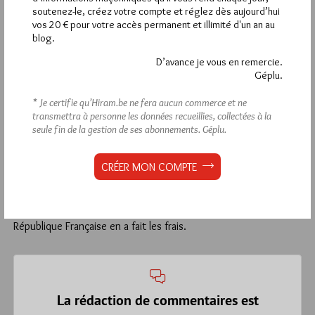
2
soutenez-le, créez votre compte et réglez dès aujourd’hui
vos 20 € pour votre accès permanent et illimité d'un an au
FLINT
blog.
3 MARS 2025 À 7H34 /
RÉPONDRE
D’avance je vous en remercie.
Rien de nouveau sous le soleil…..Hélas ! !!
Géplu.
1
* Je certifie qu’Hiram.be ne fera aucun commerce et ne
transmettra à personne les données recueillies, collectées à la
REMI
seule fin de la gestion de ses abonnements.
Géplu.
3 MARS 2025 À 5H54 /
RÉPONDRE
La rédaction est extrêmement maladroite et le fameux
CRÉER MON COMPTE
« chercheur » parle d’une chose qu’il ne semble pas connaître.
S’il le journalisme du Monde est souvent de qualité, la ligne
éditoriale est très orientée. Il n’est pas rare que certains
articles soient rédigés de manière cassantes. Un Président de la
République Française en a fait les frais.
La rédaction de commentaires est