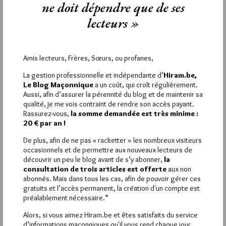
ne doit dépendre que de ses
4
lecteurs »
LUCIO CAMPANILE
3 MARS 2025 À 14H22 /
RÉPONDRE
Je ne suis plus surpris, que ce chercheur dise des âneries , car il
Amis lecteurs, Frères, Sœurs, ou profanes,
ne connait pas la franc-maçonnerie c’est une erreur. Mais, que
Le journal Le Monde, reprenne de telles âneries, c’est une
La gestion professionnelle et indépendante d’
Hiram.be,
Le Blog Maçonnique
a un coût, qui croît régulièrement.
faute. Je suppose que nous avons des FF et SS dans ce journal
Aussi, afin d’assurer la pérennité du blog et de maintenir sa
et qu’ils auront le courage de dénoncer une telle bêtise.
qualité, je me vois contraint de rendre son accès payant.
Rassurez-vous,
la somme demandée est très minime :
3
20 € par an !
LIBERTÉ
De plus, afin de ne pas « racketter » les nombreux visiteurs
3 MARS 2025 À 8H28 /
RÉPONDRE
occasionnels et de permettre aux nouveaux lecteurs de
« Chercheur à sciences po- ! Il serait temps de s intéresser aux
découvrir un peu le blog avant de s’y abonner,
la
consultation de trois articles est offerte
aux non
modes de sélection des enseignants de sciences po. J ai l
abonnés. Mais dans tous les cas, afin de pouvoir gérer ces
impression que les postes sont attribués par copinage
gratuits et l’accès permanent, la création d'un compte est
politique et non pas par les titres et travaux. Quant au Journal
préalablement nécessaire.*
Le Monde, il a bien changé et pas dans le sens de l
amélioration.
Alors, si vous aimez Hiram.be et êtes satisfaits du service
d’informations maçonniques qu'il vous rend chaque jour,