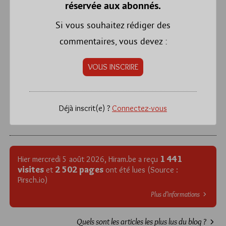
réservée aux abonnés.
Si vous souhaitez rédiger des
commentaires, vous devez :
VOUS INSCRIRE
Déjà inscrit(e) ?
Connectez-vous
1 441
Hier mercredi 5 août 2026, Hiram.be a reçu
visites
2 502 pages
et
ont été lues (Source :
Pirsch.io)
Plus d’informations
Quels sont les articles les plus lus du blog ?