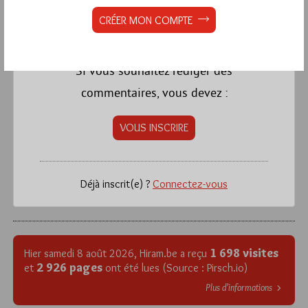
CRÉER MON COMPTE
La rédaction de commentaires est
réservée aux abonnés.
Si vous souhaitez rédiger des
commentaires, vous devez :
VOUS INSCRIRE
Déjà inscrit(e) ?
Connectez-vous
1 698 visites
Hier samedi 8 août 2026, Hiram.be a reçu
2 926 pages
et
ont été lues (Source : Pirsch.io)
Plus d’informations