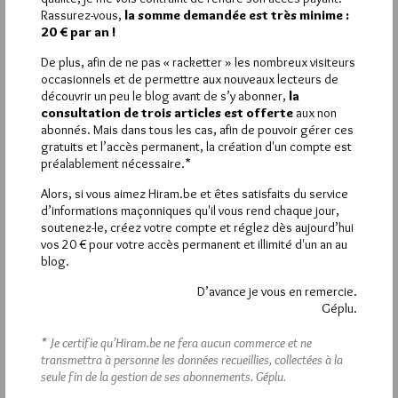
L’annonce est effectivement grandiloquante. Faut-il en rire ou
Rassurez-vous,
la somme demandée est très minime :
en pleurer ?
20 € par an !
Bref il se mouche pas avec le coude le Grand Maitre comme on
dit par chez moi.
De plus, afin de ne pas « racketter » les nombreux visiteurs
Enfin le principal c’est d’y croire…
occasionnels et de permettre aux nouveaux lecteurs de
découvrir un peu le blog avant de s’y abonner,
la
consultation de trois articles est offerte
aux non
1
abonnés. Mais dans tous les cas, afin de pouvoir gérer ces
CORTO
gratuits et l’accès permanent, la création d'un compte est
préalablement nécessaire.*
16 FÉVRIER 2010 À 10H11 /
RÉPONDRE
Toutes mes félicitations pour ton superbe article sur la
Alors, si vous aimez Hiram.be et êtes satisfaits du service
réouverture du Musée de la Franc-Maçonnerie.Tu as
d’informations maçonniques qu'il vous rend chaque jour,
parfaitement synthétisé tous les nouveaux éléments
soutenez-le, créez votre compte et réglez dès aujourd’hui
importants, mis en évidence les différents espaces proposés,
vos 20 € pour votre accès permanent et illimité d'un an au
blog.
la nouvelle décoration des volumes, la mise en valeur des
collections anciennes et des nouvelles.
D’avance je vous en remercie.
C’ est vraiment un nouveau Musée de la Franc-Maçonnerie
Géplu.
libérale et adogmatique, c’ est bien vrai et surtout ouvert à
toutes et tous.
* Je certifie qu’Hiram.be ne fera aucun commerce et ne
transmettra à personne les données recueillies, collectées à la
seule fin de la gestion de ses abonnements.
Géplu.