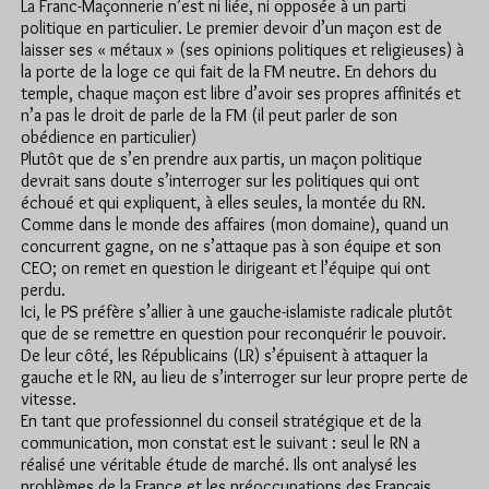
La Franc-Maçonnerie n’est ni liée, ni opposée à un parti
politique en particulier. Le premier devoir d’un maçon est de
laisser ses « métaux » (ses opinions politiques et religieuses) à
la porte de la loge ce qui fait de la FM neutre. En dehors du
temple, chaque maçon est libre d’avoir ses propres affinités et
n’a pas le droit de parle de la FM (il peut parler de son
obédience en particulier)
Plutôt que de s’en prendre aux partis, un maçon politique
devrait sans doute s’interroger sur les politiques qui ont
échoué et qui expliquent, à elles seules, la montée du RN.
Comme dans le monde des affaires (mon domaine), quand un
concurrent gagne, on ne s’attaque pas à son équipe et son
CEO; on remet en question le dirigeant et l’équipe qui ont
perdu.
Ici, le PS préfère s’allier à une gauche-islamiste radicale plutôt
que de se remettre en question pour reconquérir le pouvoir.
De leur côté, les Républicains (LR) s’épuisent à attaquer la
gauche et le RN, au lieu de s’interroger sur leur propre perte de
vitesse.
En tant que professionnel du conseil stratégique et de la
communication, mon constat est le suivant : seul le RN a
réalisé une véritable étude de marché. Ils ont analysé les
problèmes de la France et les préoccupations des Français,