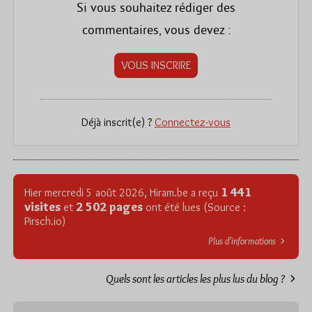
Si vous souhaitez rédiger des
commentaires, vous devez :
VOUS INSCRIRE
Déjà inscrit(e) ?
Connectez-vous
1 441
Hier mercredi 5 août 2026, Hiram.be a reçu
visites
2 502 pages
et
ont été lues (Source :
Pirsch.io)
Plus d’informations
Quels sont les articles les plus lus du blog ?