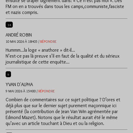
ensuite se draper dignement dans: « Ce n’est pas moi ». Des
FM on en a trouvés dans tous les camps,communiste,fasciste
et nazis compris.
14
ANDRÉ ROBIN
10 MAI 2026 À 18H05 /
RÉPONDRE
Hummm…la loge « anathore » dit-il…
N’est-ce pas là preuve s’il en faut de la qualité et du sérieux
journalistique de cette enquête…
9
YVAN D'ALPHA
9 MAI 2026 À 15H00 /
RÉPONDRE
Combien de commentaires sur ce sujet politique ? D’ores et
déjà plus que sur le dernier sujet purement maçonnique ici
présenté (la contribution de Jean Van Win agrémentée par
Edmond Mazet). Notons que le résultat aurait été le même
qu’avec un article touchant à Dieu et ou la religion.