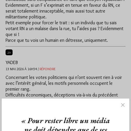
Evidemment, si un F s’exprimait en tenue en faveur du RN, ce
serait totalement innaceptable, mais aussi tout autre
militantisme politique.
Petit exemple pour forcer le trait : si un individu que tu sais
votant RN a un malaise dans la rue, tu l’aides pas ? Evidemment
que si !
Parce que tu vois un humain en détresse, uniquement.
29
YADEB
13 MAI 2026 À 16H54 /
RÉPONDRE
Concernant les votes politiciens qui n’ont souvent rien à voir
avec l’intérêt général, les motifs personnels occupent le
premier rang.
Difficultés économiques, déceptions vis-à-vis du précédent
parti auquel on adhérait, environnement perturbé (comme la
présence de trafiquants de drogue dans sa rue) ou expériences
personnelles traumatisantes, telles qu’avoir échappé à un viol
« Pour rester libre un média
(comme ce fut le cas pour ma belle-mère) : tout cela peut
conduire à une hostilité envers l’immigration et au vote FN (à
ne doit dépendre que de ses
l’époque). La liste des rancœurs est, hélas, non limitative.