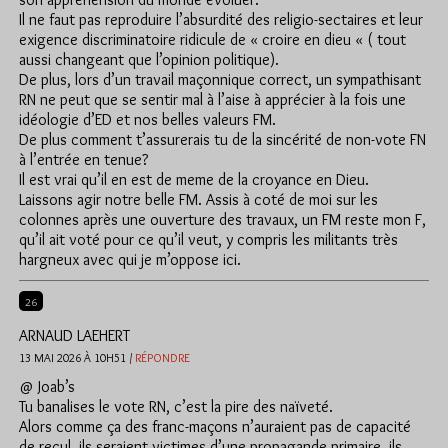
Il ne faut pas reproduire l’absurdité des religio-sectaires et leur
exigence discriminatoire ridicule de « croire en dieu « ( tout
aussi changeant que l’opinion politique).
De plus, lors d’un travail maçonnique correct, un sympathisant
RN ne peut que se sentir mal à l’aise à apprécier à la fois une
idéologie d’ED et nos belles valeurs FM.
De plus comment t’assurerais tu de la sincérité de non-vote FN
à l’entrée en tenue?
Il est vrai qu’il en est de meme de la croyance en Dieu.
Laissons agir notre belle FM. Assis à coté de moi sur les
colonnes après une ouverture des travaux, un FM reste mon F,
qu’il ait voté pour ce qu’il veut, y compris les militants très
hargneux avec qui je m’oppose ici.
26
ARNAUD LAEHERT
13 MAI 2026 À 10H51 /
RÉPONDRE
@ Joab’s
Tu banalises le vote RN, c’est la pire des naïveté.
Alors comme ça des franc-maçons n’auraient pas de capacité
de recul, ils seraient victimes d’une propagande primaire, ils