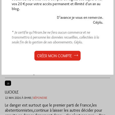
vos 20 € pour votre accès permanent et illimité d'un an au
supporters de telles idées !
blog.
31
D’avance je vous en remercie.
Géplu.
ARNAUD LAEHERT
13 MAI 2026 À 20H23 /
RÉPONDRE
* Je certifie qu’Hiram.be ne fera aucun commerce et ne
29
transmettra à personne les données recueillies, collectées à la
L’Histoire, Monsieur, l’Histoire et l’actualité.
seule fin de la gestion de ses abonnements.
Géplu.
L’extrême-droite, hier comme aujourd’hui, use des mêmes
méthodes.
CRÉER MON COMPTE
Trump, par l’intermédiaire de sa police de l’immigration, ICE,
abat des gens dans la rue d’une balle dans la tête.
Le même Trump dont Bardella dit , admiratif, « où trouve-t-il
toute cette énergie ? »
18
LUCIOLE
12 MAI 2026 À 0H48 /
RÉPONDRE
Le danger est surtout que le premier parti de France,les
abstentionnistes,continue à laisser les autres décider pour