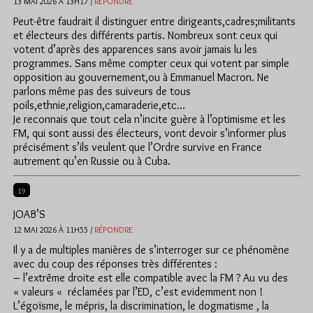
13 MAI 2026 À 13H17 /
RÉPONDRE
Peut-être faudrait il distinguer entre dirigeants,cadres;militants
et électeurs des différents partis. Nombreux sont ceux qui
votent d’après des apparences sans avoir jamais lu les
programmes. Sans même compter ceux qui votent par simple
opposition au gouvernement,ou à Emmanuel Macron. Ne
parlons même pas des suiveurs de tous
poils,ethnie,religion,camaraderie,etc…
Je reconnais que tout cela n’incite guère à l’optimisme et les
FM, qui sont aussi des électeurs, vont devoir s’informer plus
précisément s’ils veulent que l’Ordre survive en France
autrement qu’en Russie ou à Cuba.
19
JOAB’S
12 MAI 2026 À 11H55 /
RÉPONDRE
Il y a de multiples manières de s’interroger sur ce phénomène
avec du coup des réponses très différentes :
– l’extrême droite est elle compatible avec la FM ? Au vu des
« valeurs « réclamées par l’ED, c’est evidemment non !
L’égoïsme, le mépris, la discrimination, le dogmatisme , la