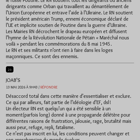
le russe Poutine. Le RN soutient tout les dirigeants ou anciens
dirigeants comme Orban qui travaillent au démantèlement de
l’Union Européenne et entrave l’aide à l’Ukraine. Le RN soutient
le président américain Trump, ennemi économique déclaré de
l’UE et implicite soutien de Poutine dans la guerre d’Ukraine.
Les Mairies RN décrochent le drapeau européen et diffusent
l’hymne de la Révolution Nationale de Pétain « Maréchal nous
voilà » pendant les commémorations du 8 mai 1945.
Le RN et ses militants n’ont rien à faire dans les loges
maçonniques. Ce sont des ennemis.
23
JOAB’S
13 MAI 2026 À 9H43 /
RÉPONDRE
Désaccord total dans cette manière d’essentialiser et exclure.
Ce qui par ailleurs, fait partie de l’idéologie d’EF, dsl!
Un électeur RN est quelqu’un qui a été sensible à un
moment(parfois long) donné à une propagande délétère pour
différentes raisons de frustration, jalousie, rage, brutalité mais
aussi peur, refuge, repli, fatalisme.
Ce n’est pas inscrit en lui, les conditions peuvent changer et
son apprehension du monde évoluer.