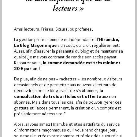
Sous le choc de sa défaite à Hénin-Beaumont en 2012, Jean-
lecteurs »
Luc Mélenchon avait lui-même identifié l’une des causes de son
échec : la responsabilité des gouvernements précédents
(socialistes comme de droite) qui, par leurs politiques, auraient
Amis lecteurs, Frères, Sœurs, ou profanes,
« abandonné » ces territoires, laissant ainsi le champ libre à
Marine Le Pen.
La gestion professionnelle et indépendante d’
Hiram.be,
À l’inverse, il existe ici un personnage qui vomit le FN/RN à
Le Blog Maçonnique
a un coût, qui croît régulièrement.
chaque commentaire, taxant tout le monde d’en être un. Il
Aussi, afin d’assurer la pérennité du blog et de maintenir sa
serait cliniquement intéressant de connaitre l’événement réel,
qualité, je me vois contraint de rendre son accès payant.
je parle d’un fait, pas de discours à l’origine d’une telle
Rassurez-vous,
la somme demandée est très minime :
obsession.
20 € par an !
De plus, afin de ne pas « racketter » les nombreux visiteurs
30
occasionnels et de permettre aux nouveaux lecteurs de
JOAB’S
découvrir un peu le blog avant de s’y abonner,
la
consultation de trois articles est offerte
aux non
13 MAI 2026 À 20H08 /
RÉPONDRE
abonnés. Mais dans tous les cas, afin de pouvoir gérer ces
29 … À part commérer sur un autre commentateur…. ?
gratuits et l’accès permanent, la création d'un compte est
Discours très confus , classique de l’ED. Donc la perversité du
préalablement nécessaire.*
RN proviendrait des partis républicains au pouvoir …
Ce ne serait donc pas la qualité de ce que propose le RN mais
Alors, si vous aimez Hiram.be et êtes satisfaits du service
juste du rejet, frustration, jalousie ??? Pas faux !
d’informations maçonniques qu'il vous rend chaque jour,
Ce qui est plus inquiétant est de trouver dans la FM des
soutenez-le, créez votre compte et réglez dès aujourd’hui