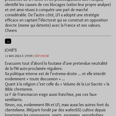
identifié les causes de ces blocages (selon leur propre analyse)
et ont ainsi réussi à conquérir une part de marché
considérable. De l’autre côté, LFI a adopté une stratégie
efficace en captant l’électorat qui se construit en opposition
directe (meme qui deteste) avec la France et ses valeurs.
Cheers
16
JOAB’S
11 MAI 2026 À 17H39 /
RÉPONDRE
Evacuons tout d’abord la foutaise d’une pretendue neutralité
de la FM auto-proclamée réguliere.
Sa politique interne est de l’extreme-droite … et elle interdit
evidemment « toute discussion » …
Quant à la religion c’est celle du « Volume de la Loi Sacrée » la
Bible chretienne.
Le F de Francmacon exige aussi franchise, pas ces faux-
semblants.
Sinon, oui, evidemment RN et LFI, mais aussi les autres font du
clientelisme. RN(parti fondé par des wafenSS) cultive depuis
longtemps les oppressions, rejets, egoismes, xenophobies,