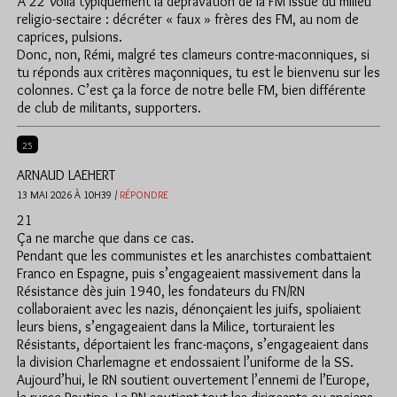
À 22 Voilà typiquement la dépravation de la FM issue du milieu
religio-sectaire : décréter « faux » frères des FM, au nom de
caprices, pulsions.
Donc, non, Rémi, malgré tes clameurs contre-maconniques, si
tu réponds aux critères maçonniques, tu est le bienvenu sur les
colonnes. C’est ça la force de notre belle FM, bien différente
de club de militants, supporters.
25
ARNAUD LAEHERT
13 MAI 2026 À 10H39 /
RÉPONDRE
21
Ça ne marche que dans ce cas.
Pendant que les communistes et les anarchistes combattaient
Franco en Espagne, puis s’engageaient massivement dans la
Résistance dès juin 1940, les fondateurs du FN/RN
collaboraient avec les nazis, dénonçaient les juifs, spoliaient
leurs biens, s’engageaient dans la Milice, torturaient les
Résistants, déportaient les franc-maçons, s’engageaient dans
la division Charlemagne et endossaient l’uniforme de la SS.
Aujourd’hui, le RN soutient ouvertement l’ennemi de l’Europe,