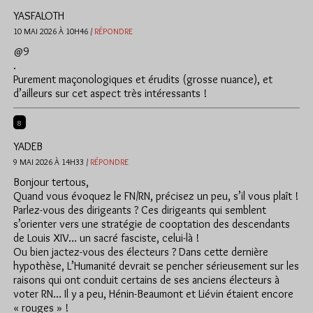
YASFALOTH
10 MAI 2026 À 10H46 /
RÉPONDRE
@9
.
Purement maçonologiques et érudits (grosse nuance), et
d’ailleurs sur cet aspect très intéressants !
8
YADEB
9 MAI 2026 À 14H33 /
RÉPONDRE
Bonjour tertous,
Quand vous évoquez le FN/RN, précisez un peu, s’il vous plaît !
Parlez-vous des dirigeants ? Ces dirigeants qui semblent
s’orienter vers une stratégie de cooptation des descendants
de Louis XIV… un sacré fasciste, celui-là !
Ou bien jactez-vous des électeurs ? Dans cette dernière
hypothèse, L’Humanité devrait se pencher sérieusement sur les
raisons qui ont conduit certains de ses anciens électeurs à
voter RN… Il y a peu, Hénin-Beaumont et Liévin étaient encore
« rouges » !