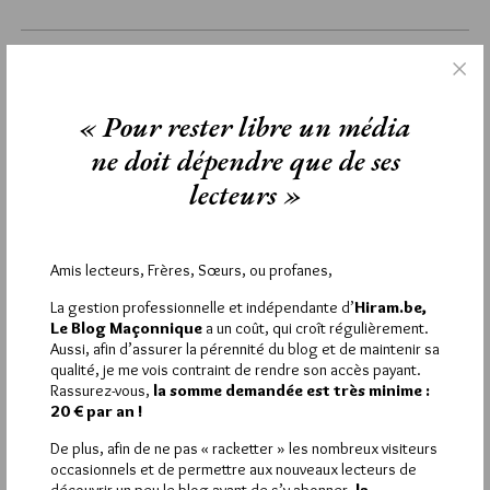
samedi 28 novembre 2020
Lu 4365 fois
Aucun commentaire
« Pour rester libre un média
ne doit dépendre que de ses
Étiquettes :
Le Souffle de Martha
,
Martha Desrumeaux
lecteurs »
La rédaction de commentaires est
Amis lecteurs, Frères, Sœurs, ou profanes,
réservée aux abonnés.
La gestion professionnelle et indépendante d’
Hiram.be,
Le Blog Maçonnique
a un coût, qui croît régulièrement.
Si vous souhaitez rédiger des
Aussi, afin d’assurer la pérennité du blog et de maintenir sa
qualité, je me vois contraint de rendre son accès payant.
commentaires, vous devez :
Rassurez-vous,
la somme demandée est très minime :
20 € par an !
VOUS INSCRIRE
De plus, afin de ne pas « racketter » les nombreux visiteurs
occasionnels et de permettre aux nouveaux lecteurs de