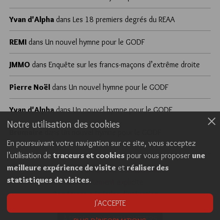
Yvan d'Alpha
dans
Les 18 premiers degrés du REAA
REMI
dans
Un nouvel hymne pour le GODF
JMMO
dans
Enquête sur les francs-maçons d’extrême droite
Pierre Noël
dans
Un nouvel hymne pour le GODF
Yvan d'Alpha
dans
Un nouvel hymne pour le GODF
Notre utilisation des cookies
Brumaire
dans
Un nouvel hymne pour le GODF
En poursuivant votre navigation sur ce site, vous acceptez
l’utilisation de
traceurs et cookies
pour vous proposer
une
meilleure expérience de visite
et
réaliser des
Cookies
Politique de confidentialité
statistiques de visites
.
Consentement explicite
Conditions générales d’utilisation
J'ACCEPTE
À PROPOS DES NEWSLETTERS