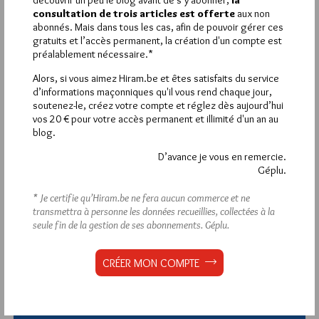
découvrir un peu le blog avant de s’y abonner,
la
consultation de trois articles est offerte
aux non
Déjà inscrit(e) ?
Connectez-vous
abonnés. Mais dans tous les cas, afin de pouvoir gérer ces
gratuits et l’accès permanent, la création d'un compte est
préalablement nécessaire.*
Alors, si vous aimez Hiram.be et êtes satisfaits du service
d’informations maçonniques qu'il vous rend chaque jour,
1 864
Hier vendredi 7 août 2026, Hiram.be a reçu
soutenez-le, créez votre compte et réglez dès aujourd’hui
visites
3 133 pages
et
ont été lues (Source :
vos 20 € pour votre accès permanent et illimité d'un an au
Pirsch.io)
blog.
Plus d’informations
D’avance je vous en remercie.
Géplu.
Quels sont les articles les plus lus du blog ?
* Je certifie qu’Hiram.be ne fera aucun commerce et ne
transmettra à personne les données recueillies, collectées à la
seule fin de la gestion de ses abonnements.
Géplu.
CRÉER MON COMPTE
Abonnement aux Newsletters - RSS