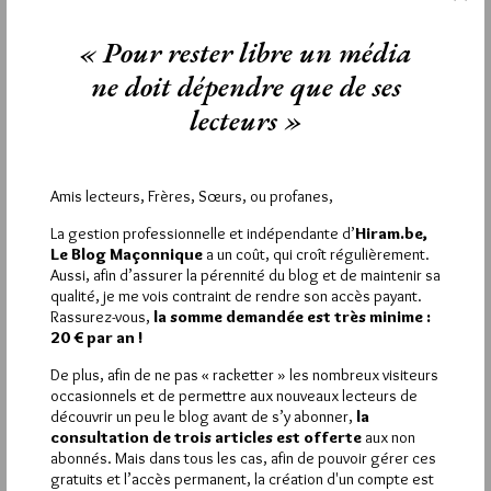
!!!).
« Pour rester libre un média
ne doit dépendre que de ses
lecteurs »
La rédaction de commentaires est
réservée aux abonnés.
Si vous souhaitez rédiger des
Amis lecteurs, Frères, Sœurs, ou profanes,
commentaires, vous devez :
La gestion professionnelle et indépendante d’
Hiram.be,
Le Blog Maçonnique
a un coût, qui croît régulièrement.
Aussi, afin d’assurer la pérennité du blog et de maintenir sa
VOUS INSCRIRE
qualité, je me vois contraint de rendre son accès payant.
Rassurez-vous,
la somme demandée est très minime :
20 € par an !
De plus, afin de ne pas « racketter » les nombreux visiteurs
Déjà inscrit(e) ?
Connectez-vous
occasionnels et de permettre aux nouveaux lecteurs de
découvrir un peu le blog avant de s’y abonner,
la
consultation de trois articles est offerte
aux non
abonnés. Mais dans tous les cas, afin de pouvoir gérer ces
gratuits et l’accès permanent, la création d'un compte est
1 864
Hier vendredi 7 août 2026, Hiram.be a reçu