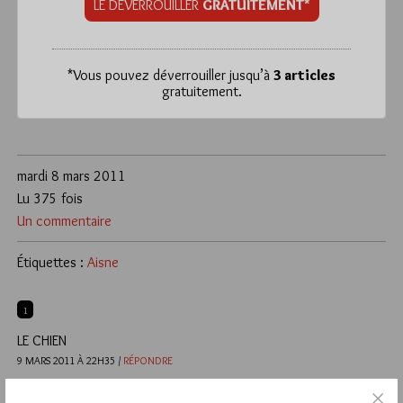
LE DÉVERROUILLER
GRATUITEMENT*
*
Vous pouvez déverrouiller jusqu’à
3 articles
gratuitement.
mardi 8 mars 2011
Lu 375 fois
Un commentaire
Étiquettes :
Aisne
1
LE CHIEN
9 MARS 2011 À 22H35 /
RÉPONDRE
Tergnier, dans l’Aisne : vive la Picardie ! (Terre de Cathédrales