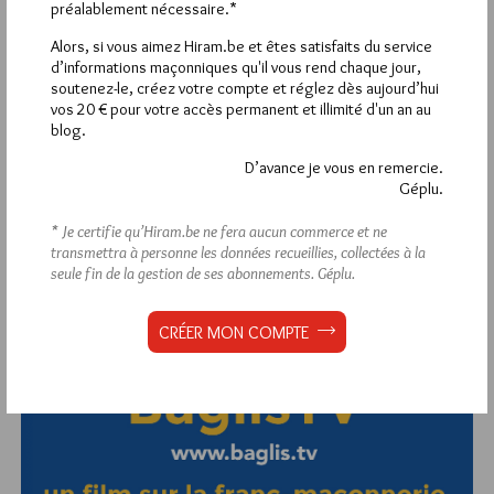
préalablement nécessaire.*
visites
3 133 pages
et
ont été lues (Source :
Pirsch.io)
Alors, si vous aimez Hiram.be et êtes satisfaits du service
d’informations maçonniques qu'il vous rend chaque jour,
Plus d’informations
soutenez-le, créez votre compte et réglez dès aujourd’hui
vos 20 € pour votre accès permanent et illimité d'un an au
blog.
Quels sont les articles les plus lus du blog ?
D’avance je vous en remercie.
Géplu.
* Je certifie qu’Hiram.be ne fera aucun commerce et ne
transmettra à personne les données recueillies, collectées à la
seule fin de la gestion de ses abonnements.
Géplu.
Abonnement aux Newsletters - RSS
CRÉER MON COMPTE