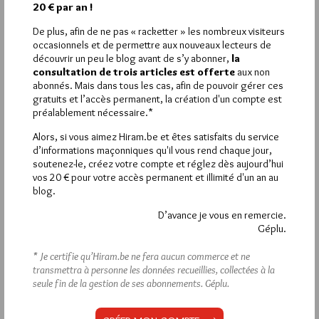
les cabinets de réflexion. Elle vise à mieux faire comprendre et
20 € par an !
apprécier l’aspect artistique et matériel de ces lieux.
Et la troisième propose un tour de France de près de 180 sites
De plus, afin de ne pas « racketter » les nombreux visiteurs
et plus de 220 temples maçonniques, révélant un patrimoine
occasionnels et de permettre aux nouveaux lecteurs de
découvrir un peu le blog avant de s’y abonner,
la
souvent méconnu à travers une richesse photographique
consultation de trois articles est offerte
aux non
impressionnante. Cette partie comprend plus de 1100
abonnés. Mais dans tous les cas, afin de pouvoir gérer ces
illustrations, soulignant la beauté artistique et l’importance
gratuits et l’accès permanent, la création d'un compte est
culturelle de ces temples à travers le pays.
préalablement nécessaire.*
Un ouvrage ‘’événement’’ combinant recherche documentaire
et excellence photographique pour offrir un regard inédit sur
Alors, si vous aimez Hiram.be et êtes satisfaits du service
les temples maçonniques de France. La qualité des illustrations
d’informations maçonniques qu'il vous rend chaque jour,
et la profondeur des textes font de cet ouvrage une référence
soutenez-le, créez votre compte et réglez dès aujourd’hui
pour quiconque s’intéresse à l’histoire, à l’architecture, et à la
vos 20 € pour votre accès permanent et illimité d'un an au
culture maçonnique française.
blog.
À titre personnel, je pense qu’il aurait mérité un prix, catégorie
D’avance je vous en remercie.
beau-livre, à l’occasion d’un salon maçonnique du livre… Même
Géplu.
à titre posthume.
* Je certifie qu’Hiram.be ne fera aucun commerce et ne
transmettra à personne les données recueillies, collectées à la
seule fin de la gestion de ses abonnements.
Géplu.
La rédaction de commentaires est