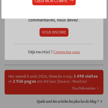
CRÉER MON COMPTE
réservée aux abonnés.
Si vous souhaitez rédiger des
commentaires, vous devez :
VOUS INSCRIRE
Déjà inscrit(e) ?
Connectez-vous
1 698 visites
Hier samedi 8 août 2026, Hiram.be a reçu
2 926 pages
et
ont été lues (Source : Pirsch.io)
Plus d’informations
Quels sont les articles les plus lus du blog ?