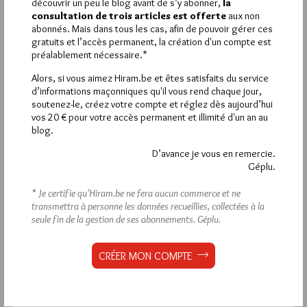
Sublime ? le FN , ou RN ? l’effet qui précède la cause ??? lisez
découvrir un peu le blog avant de s’y abonner,
la
aussi le dernier du géographe périphérique , j’suis un loubard
consultation de trois articles est offerte
aux non
périphérique chantait Renault …non , pas celui de Nissan ….et
abonnés. Mais dans tous les cas, afin de pouvoir gérer ces
plus avec si j’en crois BFM de ce matin ..
gratuits et l’accès permanent, la création d'un compte est
préalablement nécessaire.*
Aller , la dernière ? Zemmour a fait des émules ….les écrits
restent , les paroles sont cor de chasse dont meurt le bruit
Alors, si vous aimez Hiram.be et êtes satisfaits du service
parmi les vents ..
d’informations maçonniques qu'il vous rend chaque jour,
soutenez-le, créez votre compte et réglez dès aujourd’hui
vos 20 € pour votre accès permanent et illimité d'un an au
blog.
D’avance je vous en remercie.
La rédaction de commentaires est
Géplu.
réservée aux abonnés.
* Je certifie qu’Hiram.be ne fera aucun commerce et ne
Si vous souhaitez rédiger des
transmettra à personne les données recueillies, collectées à la
seule fin de la gestion de ses abonnements.
Géplu.
commentaires, vous devez :
CRÉER MON COMPTE
VOUS INSCRIRE