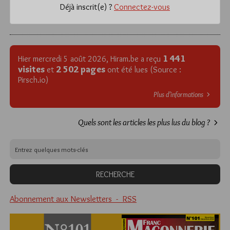
Déjà inscrit(e) ?
Connectez-vous
1 441
Hier mercredi 5 août 2026, Hiram.be a reçu
visites
2 502 pages
et
ont été lues (Source :
Pirsch.io)
Plus d’informations
Quels sont les articles les plus lus du blog ?
Abonnement aux Newsletters - RSS