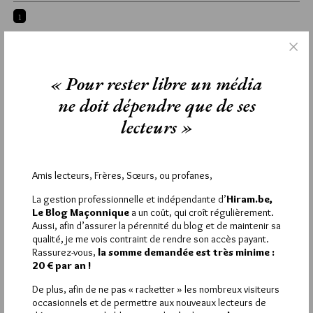
1
RÉBOUSSIÉ
20 NOVEMBRE 2018 À 10H50 /
RÉPONDRE
je vais finir par écrire un livre moi aussi
« Pour rester libre un média
Relever la République ? d’après notre ami Gérard Collomb ?
ne doit dépendre que de ses
c’est cuit ? donc je suis ( suivre) , je m’équipe …bon , là , je
vais aller passer quelques jours en Bretagne , puis en Espagne
lecteurs »
….dès que j’ai quelques jours de libre …on attaque . .
La République universelle ? observons l’émiettement , le
morcellement du PMF ( paysage FM français), pour un
symboliste comme moi ? je propose « OMO » celui qui lave
Amis lecteurs, Frères, Sœurs, ou profanes,
plus blanc que blanc ??? Une FM néo moderne moins épi
La gestion professionnelle et indépendante d’
Hiram.be,
paranoïde ,
Le Blog Maçonnique
a un coût, qui croît régulièrement.
Quoi que ? plus blanc que blanc ? garder quand même de la
Aussi, afin d’assurer la pérennité du blog et de maintenir sa
couleur pour assurer le respect des couleurs minoritaires car
qualité, je me vois contraint de rendre son accès payant.
un kilt uni , c’est pas un kilt …..proverbe écossais
Rassurez-vous,
la somme demandée est très minime :
La lente déconstruction ? j’adore , on ne casse plus , on
20 € par an !
déconstruit , déconstruire ? c’est le terme construire en néo
moderne …..
De plus, afin de ne pas « racketter » les nombreux visiteurs
Mais parler , faut le faire quand on a le micro …
occasionnels et de permettre aux nouveaux lecteurs de