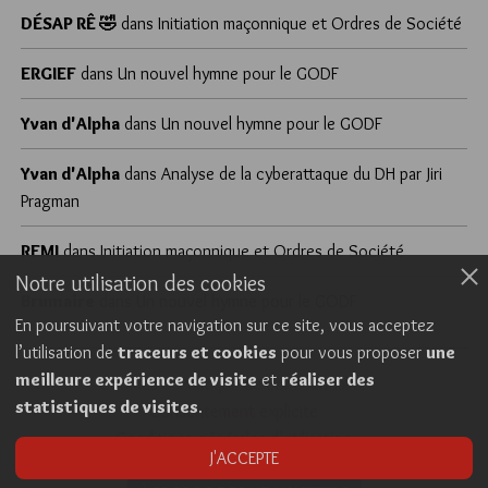
DÉSAP RÊ 🤣
dans
Initiation maçonnique et Ordres de Société
ERGIEF
dans
Un nouvel hymne pour le GODF
Yvan d'Alpha
dans
Un nouvel hymne pour le GODF
Yvan d'Alpha
dans
Analyse de la cyberattaque du DH par Jiri
Pragman
REMI
dans
Initiation maçonnique et Ordres de Société
Notre utilisation des cookies
Brumaire
dans
Un nouvel hymne pour le GODF
En poursuivant votre navigation sur ce site, vous acceptez
l’utilisation de
traceurs et cookies
pour vous proposer
une
meilleure expérience de visite
et
réaliser des
Cookies
Politique de confidentialité
statistiques de visites
.
Consentement explicite
Conditions générales d’utilisation
J'ACCEPTE