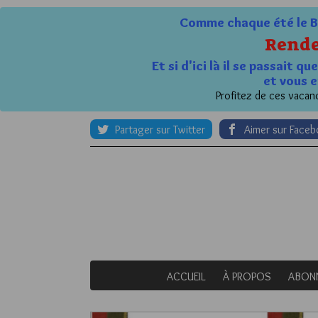
Comme chaque été le Bl
Rende
Et si d'ici là il se passait 
et vous e
Profitez de ces vacanc
Partager sur Twitter
Aimer sur Face
ACCUEIL
À PROPOS
ABON