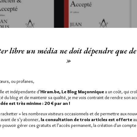
toujours disponibles
er libre un média ne doit dépendre que de 
»
Sœurs, ou profanes,
est réservé aux abonnés.
lle et indépendante d’
Hiram.be, Le Blog Maçonnique
a un coût, qui cro
 article, vous pouvez choisir de :
ité du blog et de maintenir sa qualité, je me vois contraint de rendre son a
ée est très minime : 20 € par an !
ou
LE DÉVERROUILLER
GRATUITEMENT*
« racketter » les nombreux visiteurs occasionnels et de permettre aux nou
 avant de s’y abonner,
la consultation de trois articles est offerte
au
de pouvoir gérer ces gratuits et l’accès permanent, la création d'un compt
iller jusqu’à
3 articles
gratuitement.