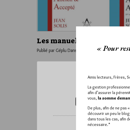
Les manuels de Jean Solis 
« Pour rest
Publié par Géplu
Dans
Edition
Amis lecteurs, Frères, 
Ce contenu 
La gestion professionne
Pour accéder à cet
afin d’assurer la pérenn
vous,
la somme demand
VOUS ABONNER (20€ / AN)
De plus, afin de ne pas 
découvrir un peu le blog
dans tous les cas, afin 
*
Vous pouvez déverrou
nécessaire.*