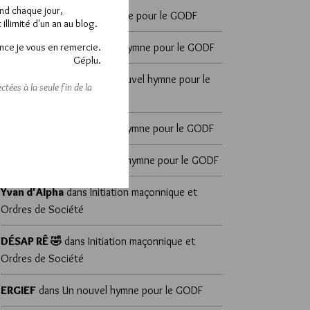
end chaque jour,
Joab’s
dans
Un nouvel hymne pour le GODF
llimité d'un an au blog.
nce je vous en remercie.
Brumaire
dans
Un nouvel hymne pour le GODF
Géplu.
sylvain zeghni
dans
Un nouvel hymne pour le
tées à la seule fin de la
GODF
marcorel
dans
Un nouvel hymne pour le GODF
lazare-lag
dans
Un nouvel hymne pour le GODF
Yvan d'Alpha
dans
Initiation maçonnique et
Ordres de Société
DÉSAP RÊ 🤣
dans
Initiation maçonnique et
Ordres de Société
ERGIEF
dans
Un nouvel hymne pour le GODF