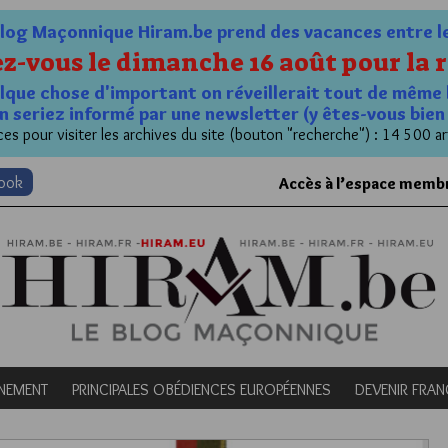
og Maçonnique Hiram.be prend des vacances entre le 1
z-vous le dimanche 16 août pour la r
quelque chose d'important on réveillerait tout de même 
n seriez informé par une newsletter (y êtes-vous bie
es pour visiter les archives du site (bouton "recherche") : 14 500 ar
book
Accès à l’espace memb
NEMENT
PRINCIPALES OBÉDIENCES EUROPÉENNES
DEVENIR FRA