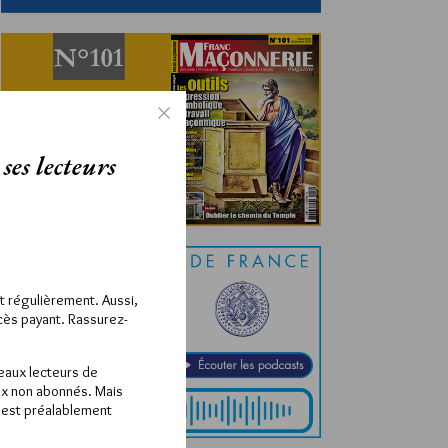
ses lecteurs
ît régulièrement. Aussi,
ccès payant. Rassurez-
veaux lecteurs de
x non abonnés. Mais
e est préalablement