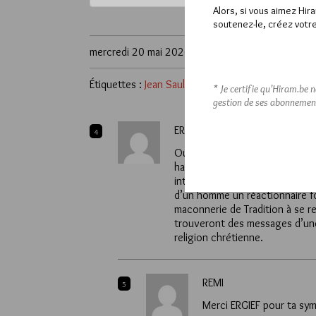
Alors, si vous aimez Hir
soutenez-le, créez votre
mercredi 20 mai 2026
Étiquettes :
Jean Saulis
* Je certifie qu’Hiram.be 
gestion de ses abonnemen
ERGIEF
4
Outre le fait qu’il soit un aut
haut niveau. Etre aussi Patriar
intégriste sauf à prétendre qu’
d’un homme un réactionnaire fo
maconnerie de Tradition à se re
trouveront des messages d’une g
religion chrétienne.
REMI
5
Merci ERGIEF pour ta sy