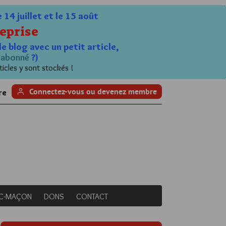
4 juillet et le 15 août
eprise
le blog avec un petit article,
n
abonné
?)
ticles y sont stockés !
Connectez-vous ou devenez membre
re
NC-MAÇON
DONS
CONTACT