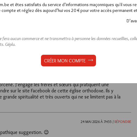
am.be et êtes satisfaits du service d’informations maçonniques qu'il vous r
 compte et réglez dès aujourd’hui vos 20 € pour votre accès permanent et i
D’ava
Lu 312 fois
5 commentaires
ne fera aucun commerce et ne transmettra à personne les données recueillies, collec
ts.
Géplu.
23 MAI 2026 À 21H21 /
RÉPONDRE
CRÉER MON COMPTE
eur maconnique réputé, Jean Solis est un chrétien gnostique de très
che de l’Eglise de Saint Jean de Patmos n’en fait pas pour autant un
être croyant, pratiquant et ministre du culte, fait nécessairement
rcené. J’engage les frères et sœurs qui pratiquent une
ndre sur le site Facebook de cette église orthodoxe. Ils y
rande spiritualité et très ouverts qui ne se limitent pas à la
24 MAI 2026 À 7H55 /
RÉPONDRE
mpathique suggestion. 😉