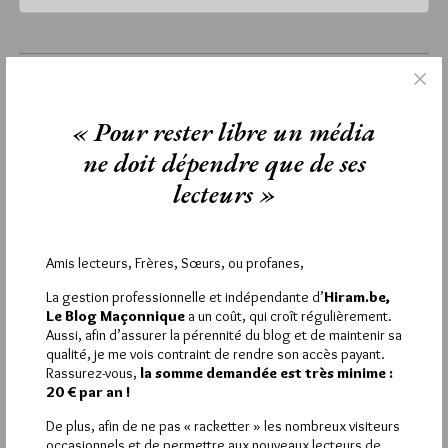
vendredi 12 avril 2024
Lu 133 fois
« Pour rester libre un média
Aucun commentaire
ne doit dépendre que de ses
Étiquettes :
CNRDD GODF
,
Irène Bellier
,
Ivan Boev
,
NATIVES
,
lecteurs »
Olivier Truc
,
peuples autochtones
,
Strasbourg
Amis lecteurs, Frères, Sœurs, ou profanes,
La rédaction de commentaires est
La gestion professionnelle et indépendante d’
Hiram.be,
Le Blog Maçonnique
a un coût, qui croît régulièrement.
réservée aux abonnés.
Aussi, afin d’assurer la pérennité du blog et de maintenir sa
qualité, je me vois contraint de rendre son accès payant.
Si vous souhaitez rédiger des
Rassurez-vous,
la somme demandée est très minime :
20 € par an !
commentaires, vous devez :
De plus, afin de ne pas « racketter » les nombreux visiteurs
occasionnels et de permettre aux nouveaux lecteurs de