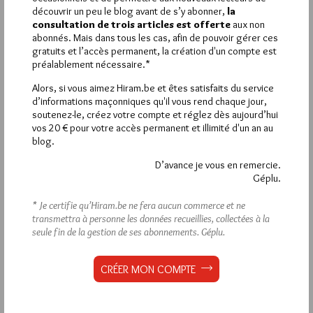
VOUS INSCRIRE
découvrir un peu le blog avant de s’y abonner,
la
consultation de trois articles est offerte
aux non
abonnés. Mais dans tous les cas, afin de pouvoir gérer ces
gratuits et l’accès permanent, la création d'un compte est
Déjà inscrit(e) ?
Connectez-vous
préalablement nécessaire.*
Alors, si vous aimez Hiram.be et êtes satisfaits du service
d’informations maçonniques qu'il vous rend chaque jour,
soutenez-le, créez votre compte et réglez dès aujourd’hui
1 441 visites
vos 20 € pour votre accès permanent et illimité d'un an au
Hier jeudi 6 août 2026, Hiram.be a reçu
et
blog.
2 502 pages
ont été lues (Source : Pirsch.io)
Plus d’informations
D’avance je vous en remercie.
Géplu.
Quels sont les articles les plus lus du blog ?
* Je certifie qu’Hiram.be ne fera aucun commerce et ne
transmettra à personne les données recueillies, collectées à la
seule fin de la gestion de ses abonnements.
Géplu.
CRÉER MON COMPTE
Abonnement aux Newsletters - RSS