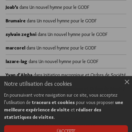
Joab’s
dans
Un nouvel hymne pour le GODF
Brumaire
dans
Un nouvel hymne pour le GODF
sylvain zeghni
dans
Un nouvel hymne pour le GODF
marcorel
dans
Un nouvel hymne pour le GODF
lazare-lag
dans
Un nouvel hymne pour le GODF
Yvan d'Alpha
dans
Initiation maçonnique et Ordres de Société
Notre utilisation des cookies
DÉSAP RÊ 🤣
dans
Initiation maçonnique et Ordres de Société
En poursuivant votre navigation sur ce site, vous acceptez
l’utilisation de
traceurs et cookies
pour vous proposer
une
meilleure expérience de visite
et
réaliser des
Cookies
Politique de confidentialité
statistiques de visites
.
Consentement explicite
Conditions générales d’utilisation
J'ACCEPTE