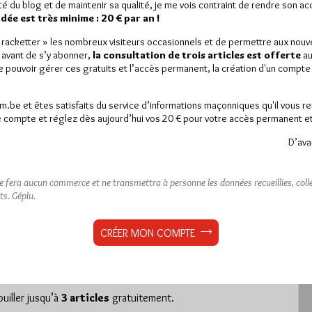
ité du blog et de maintenir sa qualité, je me vois contraint de rendre son a
ée est très minime : 20 € par an !
« racketter » les nombreux visiteurs occasionnels et de permettre aux nou
 avant de s’y abonner,
la consultation de trois articles est offerte
au
de pouvoir gérer ces gratuits et l’accès permanent, la création d'un compt
çonnerie sur Europe 1
am.be et êtes satisfaits du service d’informations maçonniques qu'il vous r
 compte et réglez dès aujourd’hui vos 20 € pour votre accès permanent et i
D’ava
ne fera aucun commerce et ne transmettra à personne les données recueillies, collec
est réservé aux abonnés.
ts.
Géplu.
 article, vous pouvez choisir de :
CRÉER MON COMPTE
ou
LE DÉVERROUILLER
GRATUITEMENT*
iller jusqu’à
3 articles
gratuitement.