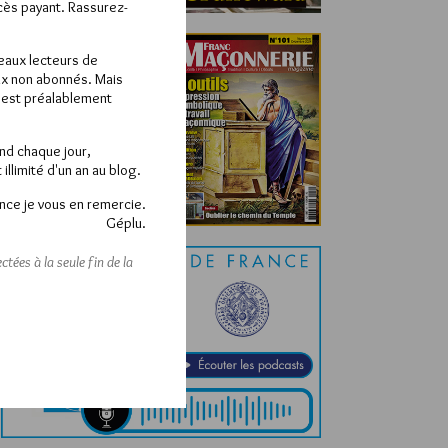
ccès payant. Rassurez-
veaux lecteurs de
x non abonnés. Mais
e est préalablement
end chaque jour,
llimité d'un an au blog.
nce je vous en remercie.
Géplu.
tées à la seule fin de la