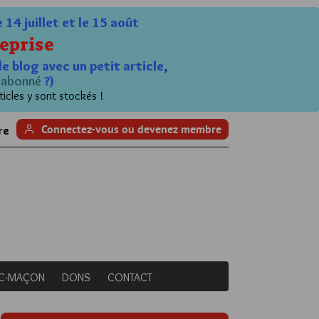
4 juillet et le 15 août
eprise
le blog avec un petit article,
n
abonné
?)
ticles y sont stockés !
Connectez-vous ou devenez membre
re
NC-MAÇON
DONS
CONTACT