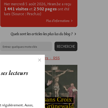
Hier mercredi 5 août 2026, Hiram.be a reçu
1 441 visites
2 502 pages
et
ont été
lues (Source : Pirsch.io)
Plus d’informations
Quels sont les articles les plus lus du blog ?
Abonnement aux Newsletters - RSS
ses lecteurs
ît régulièrement. Aussi,