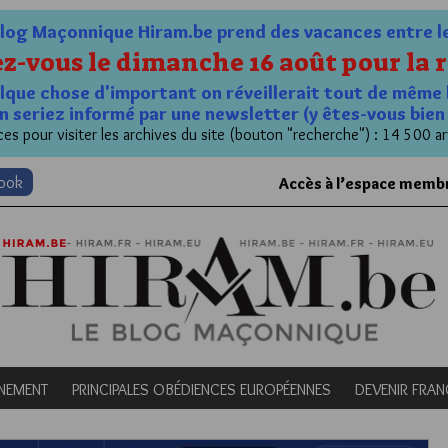
og Maçonnique Hiram.be prend des vacances entre le 1
z-vous le dimanche 16 août pour la r
quelque chose d'important on réveillerait tout de même 
n seriez informé par une newsletter (y êtes-vous bie
es pour visiter les archives du site (bouton "recherche") : 14 500 ar
book
Accès à l’espace memb
NEMENT
PRINCIPALES OBÉDIENCES EUROPÉENNES
DEVENIR FRA