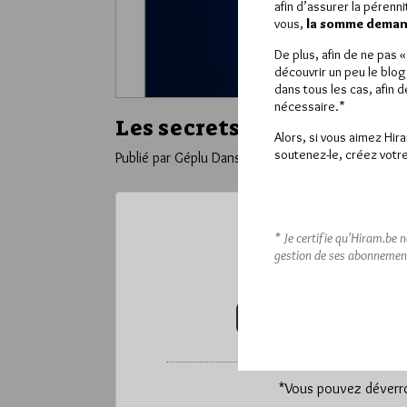
afin d’assurer la pérenn
vous,
la somme demand
De plus, afin de ne pas 
découvrir un peu le blog
dans tous les cas, afin 
nécessaire.*
Les secrets de la franc-ma
Alors, si vous aimez Hir
soutenez-le, créez votre
Publié par Géplu
Dans
Divers
* Je certifie qu’Hiram.be 
Ce contenu 
gestion de ses abonnemen
Pour accéder à cet
VOUS ABONNER (20€ / AN)
*
Vous pouvez déverrou