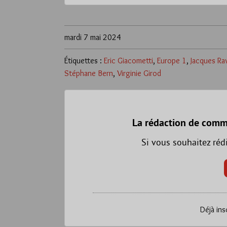
mardi 7 mai 2024
Étiquettes :
Eric Giacometti
,
Europe 1
,
Jacques Ra
Stéphane Bern
,
Virginie Girod
La rédaction de comm
Si vous souhaitez réd
Déjà ins