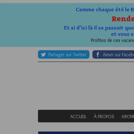
Comme chaque été le Bl
Rende
Et si d'ici là il se passait 
et vous e
Profitez de ces vacanc
Partager sur Twitter
Aimer sur Face
ACCUEIL
À PROPOS
ABON