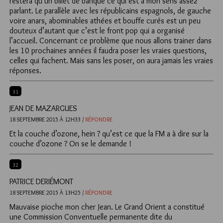
restera qu’un billet de banque ce qui est à mon sens assez
parlant. Le parallèle avec les républicains espagnols, de gauche
voire anars, abominables athées et bouffe curés est un peu
douteux d’autant que c’est le front pop qui a organisé
l’accueil. Concernant ce problème que nous allons trainer dans
les 10 prochaines années il faudra poser les vraies questions,
celles qui fachent. Mais sans les poser, on aura jamais les vraies
réponses.
31
JEAN DE MAZARGUES
18 SEPTEMBRE 2015 À 12H33 /
RÉPONDRE
Et la couche d’ozone, hein ? qu’est ce que la FM a à dire sur la
couche d’ozone ? On se le demande !
32
PATRICE DERIÉMONT
18 SEPTEMBRE 2015 À 13H25 /
RÉPONDRE
Mauvaise pioche mon cher Jean. Le Grand Orient a constitué
une Commission Conventuelle permanente dite du