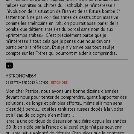
milices sunnites ou chiites du Hezbollah. Je m’intéresse à
l’évolution de la situation de l’Iran et de sa future bombe ??
(attention à ne pas voir des armes de destruction massive
comme les américains en Irak, on pourrait aussi parler de la
bombe que détient Israël) et du bordel sans nom du aux
«printemps arabes». C’est précisément parce que je
m’intéresse à tout cela que je pense que nous devons
participer à la réflexion. Et si je n’y arrive pas tout seul je
compte sur les Frères qui pourront m’aider à comprendre.
17
ASTRONOME64
16 SEPTEMBRE 2015 À 17H01 /
RÉPONDRE
Mon cher Patrice, nous avons une bonne dizaine d’années
devant nous pour tenter de comprendre..quant à apporter des
solutions, de longs et pénibles efforts.. même si à mon sens
c’est déjà perdu… et si les tankistes russes dopés à la vodka
et à l’eau de cologne s’en mêlent ..
Israel a une politique de dissuasion nucléaire depuis les années
60 (bien aidée par la France d’ailleurs) et je n’ai pas souvenir
qu’Israel ait la volonté de détruire l’Iran, alors que le contraire