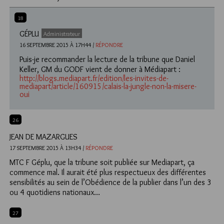
18
GÉPLU
Administrateur
16 SEPTEMBRE 2015 À 17H44 /
RÉPONDRE
Puis-je recommander la lecture de la tribune que Daniel
Keller, GM du GODF vient de donner à Médiapart :
http://blogs.mediapart.fr/edition/les-invites-de-
mediapart/article/160915/calais-la-jungle-non-la-misere-
oui
26
JEAN DE MAZARGUES
17 SEPTEMBRE 2015 À 13H34 /
RÉPONDRE
MTC F Géplu, que la tribune soit publiée sur Mediapart, ça
commence mal. Il aurait été plus respectueux des différentes
sensibilités au sein de l’Obédience de la publier dans l’un des 3
ou 4 quotidiens nationaux…
27