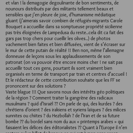
et vlan ! la demagogie degoulinante de bon sentiments, de
nounours distribués par des militants tellement beaux et
sensibles que j’en pleure de joie, d’humanisme médiatique
gluant (j’aimerais savoir combien de réfugiés-migrants Carole
Bouquet a accueillie dans sa somptueuse propriété sicilienne
pas très éloignées de Lampedusa du reste..cela dit ca fait des
gars pas trop chers pour cueillir les olives..) de photos
vachement bien faites et bien diffusées, vient de s’écraser sur
le mur de cette putain de réalité !! Ben non, même l’allemagne
donneuse de leçons sous les applaudissements de son
patronat (on va pouvoir être encore moins cher ! ne sait pas
accueillir tout ces gens, pourtant ils sont vraiment bien
organisés en terme de transport par train et centres d’accueil !
Et le rédacteur de cette contribution souhaite que les FF se
prononcent sur des solutions ?
Vaste blague !!! Que savons nous des intérêts géo politiques
de la région ? Comment traiter la gangrène des radicaux
musulmans ? quid d’Israël ?? On parle de qui, des kurdes ? des
chrétiens d’orient ? des irakiens et syriens laïques ? des milices
sunnites ou chiites ? du Hezbollah ? de l’Iran et de sa future
bombe ?? du bordel sans nom du aux « printemps arabes » qui
faisaient les délices des éditorialistes ?? Quant à l’Europe il n’en