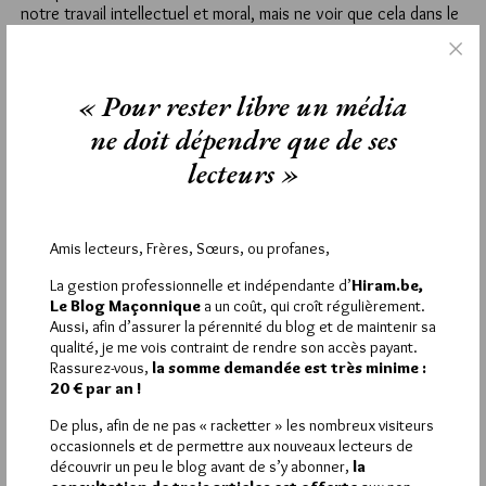
notre travail intellectuel et moral, mais ne voir que cela dans le
travail maçonnique et l’obligation que nous nous faisons d’agir
pour la défense des libertés est injurieux à l’endroit des Frères
qui ont choisi l’action y compris lorsqu’elle les menait à la mort
« Pour rester libre un média
(fusillés de la Commune de Paris, Frères mort fusillés ou
déportés pour cause de résistance lors de la 2ème guerre
ne doit dépendre que de ses
mondiale)
lecteurs »
12
CHARLES H. 33
Amis lecteurs, Frères, Sœurs, ou profanes,
16 SEPTEMBRE 2015 À 13H43 /
RÉPONDRE
bonjour,
La gestion professionnelle et indépendante d’
Hiram.be,
évidement Israël est responsable !!! le protocole des sages de
Le Blog Maçonnique
a un coût, qui croît régulièrement.
Sion renait de ses cendres en plus du bon
Aussi, afin d’assurer la pérennité du blog et de maintenir sa
vieux complot judéo -maçonnique ; ou va donc se nicher la
qualité, je me vois contraint de rendre son accès payant.
Rassurez-vous,
la somme demandée est très minime :
bêtise humaine ???
20 € par an !
à tout hasard je vous signale que israelaid est sur le terrain
pour aider sans restriction de religion les
De plus, afin de ne pas « racketter » les nombreux visiteurs
migrants surtout en Hongrie et en Bulgarie ; silence des médias
occasionnels et de permettre aux nouveaux lecteurs de
découvrir un peu le blog avant de s’y abonner,
la
21