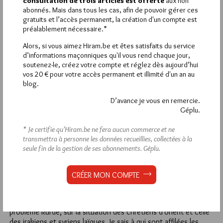
consultation de trois articles est offerte
aux non
abonnés. Mais dans tous les cas, afin de pouvoir gérer ces
PATRICE DERIÉMONT
gratuits et l’accès permanent, la création d'un compte est
16 SEPTEMBRE 2015 À 18H04 /
RÉPONDRE
préalablement nécessaire.*
L’ambassadrice d’Israël en France a confirmé ce matin sur
Alors, si vous aimez Hiram.be et êtes satisfaits du service
Europe 1, qu’Israël était venu en aide sur un plan médical à
d’informations maçonniques qu'il vous rend chaque jour,
1700 migrants. Bon c’est assez modeste tout de même. De
soutenez-le, créez votre compte et réglez dès aujourd’hui
plus elle a déclaré qu’il n’était pas question d’accueillir des
vos 20 € pour votre accès permanent et illimité d'un an au
réfugiés. Si l’on compare aux 1,5 millions de réfugiés au Liban,
blog.
au 1,5 millions en Jordanie et au 1,5 millions en Turquie, on
peut dire sans être considéré comme anti Israélien : « peut
D’avance je vous en remercie.
mieux faire »
Géplu.
* Je certifie qu’Hiram.be ne fera aucun commerce et ne
11
transmettra à personne les données recueillies, collectées à la
PATRICE DERIÉMONT
seule fin de la gestion de ses abonnements.
Géplu.
16 SEPTEMBRE 2015 À 12H28 /
RÉPONDRE
Mon cher Astronome 64. le rédacteur de cette contribution
CRÉER MON COMPTE
entend bien que les Frères se prononcent sur des solutions.
Oui, j’ai une idée sur intérêts géo politiques de la région, sur la
gangrène des radicaux musulmans, sur le rôle d’Israël, sur le
problème kurde, sur la situation des chrétiens d’orient et celle
des irakiens et syriens laïques. Je sais à qui sont affilées les