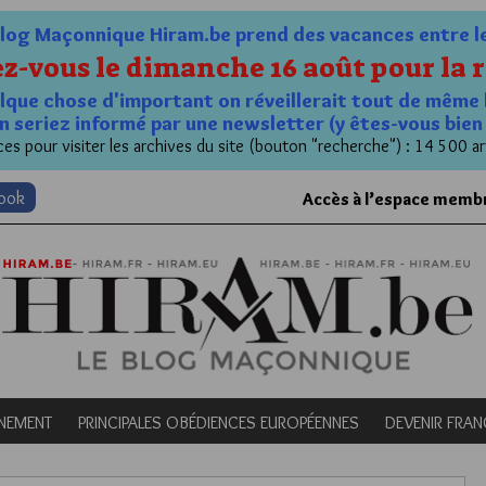
og Maçonnique Hiram.be prend des vacances entre le 1
z-vous le dimanche 16 août pour la r
quelque chose d'important on réveillerait tout de même 
n seriez informé par une newsletter (y êtes-vous bie
es pour visiter les archives du site (bouton "recherche") : 14 500 ar
book
Accès à l’espace memb
NEMENT
PRINCIPALES OBÉDIENCES EUROPÉENNES
DEVENIR FRA