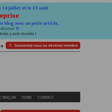
4 juillet et le 15 août
eprise
le blog avec un petit article,
n
abonné
?)
ticles y sont stockés !
Connectez-vous ou devenez membre
re
NC-MAÇON
DONS
CONTACT