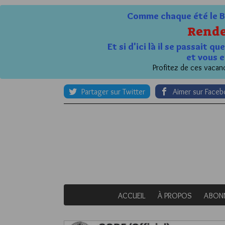
Comme chaque été le Bl
Rende
Et si d'ici là il se passait 
et vous e
Profitez de ces vacanc
Partager sur Twitter
Aimer sur Face
ACCUEIL
À PROPOS
ABON