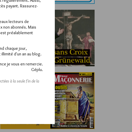
ît régulièrement. Aussi,
ccès payant. Rassurez-
veaux lecteurs de
x non abonnés. Mais
e est préalablement
end chaque jour,
llimité d'un an au blog.
nce je vous en remercie.
Géplu.
tées à la seule fin de la