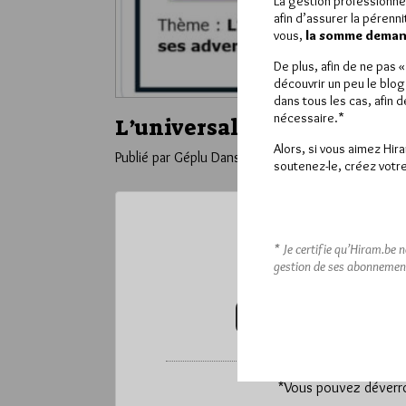
La gestion professionne
afin d’assurer la pérenn
vous,
la somme demand
De plus, afin de ne pas 
découvrir un peu le blog
dans tous les cas, afin 
nécessaire.*
L’universalisme émancipat
Alors, si vous aimez Hir
Publié par Géplu
Dans
Divers
soutenez-le, créez votre
Ce contenu 
* Je certifie qu’Hiram.be 
gestion de ses abonnemen
Pour accéder à cet
VOUS ABONNER (20€ / AN)
*
Vous pouvez déverrou