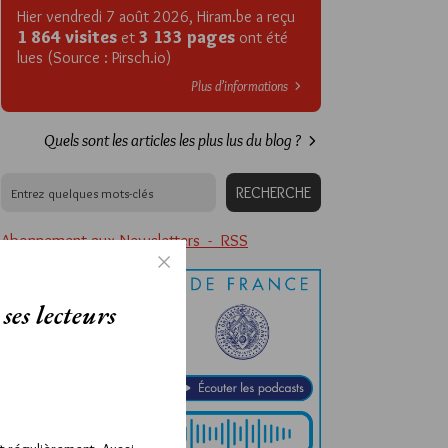
Hier vendredi 7 août 2026, Hiram.be a reçu
1 864 visites
3 133 pages
et
ont été
lues (Source : Pirsch.io)
Plus d’informations
Quels sont les articles les plus lus du blog ?
Abonnement aux Newsletters - RSS
ses lecteurs