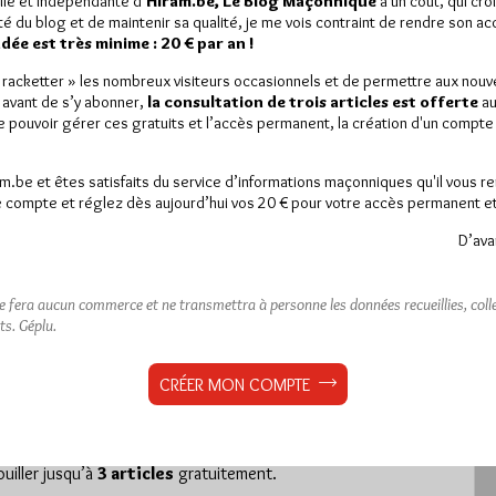
lle et indépendante d’
Hiram.be, Le Blog Maçonnique
a un coût, qui cro
ité du blog et de maintenir sa qualité, je me vois contraint de rendre son a
ée est très minime : 20 € par an !
« racketter » les nombreux visiteurs occasionnels et de permettre aux nou
 avant de s’y abonner,
la consultation de trois articles est offerte
au
de pouvoir gérer ces gratuits et l’accès permanent, la création d'un compt
eur face à ses adversaires
am.be et êtes satisfaits du service d’informations maçonniques qu'il vous r
 compte et réglez dès aujourd’hui vos 20 € pour votre accès permanent et i
D’ava
est réservé aux abonnés.
ne fera aucun commerce et ne transmettra à personne les données recueillies, collec
ts.
Géplu.
 article, vous pouvez choisir de :
CRÉER MON COMPTE
ou
LE DÉVERROUILLER
GRATUITEMENT*
iller jusqu’à
3 articles
gratuitement.