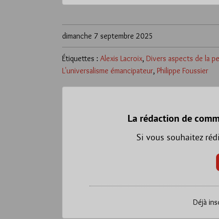
dimanche 7 septembre 2025
Étiquettes :
Alexis Lacroix
,
Divers aspects de la 
L'universalisme émancipateur
,
Philippe Foussier
La rédaction de comm
Si vous souhaitez réd
Déjà ins