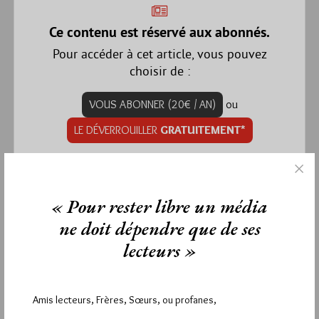
Ce contenu est réservé aux abonnés.
Pour accéder à cet article, vous pouvez
choisir de :
VOUS ABONNER (20€ / AN)
ou
LE DÉVERROUILLER
GRATUITEMENT*
*
Vous pouvez déverrouiller jusqu’à
3 articles
gratuitement.
« Pour rester libre un média
ne doit dépendre que de ses
lecteurs »
vendredi 18 avril 2014
Lu 138 fois
Amis lecteurs, Frères, Sœurs, ou profanes,
Aucun commentaire