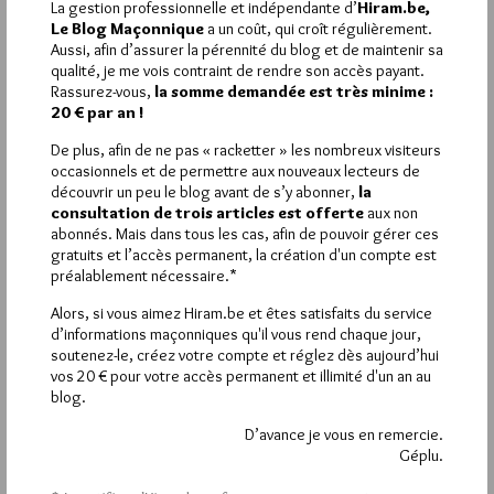
La gestion professionnelle et indépendante d’
Hiram.be,
Étiquettes :
Manuel Picaud
Le Blog Maçonnique
a un coût, qui croît régulièrement.
Aussi, afin d’assurer la pérennité du blog et de maintenir sa
qualité, je me vois contraint de rendre son accès payant.
Rassurez-vous,
la somme demandée est très minime :
20 € par an !
La rédaction de commentaires est
De plus, afin de ne pas « racketter » les nombreux visiteurs
réservée aux abonnés.
occasionnels et de permettre aux nouveaux lecteurs de
découvrir un peu le blog avant de s’y abonner,
la
Si vous souhaitez rédiger des
consultation de trois articles est offerte
aux non
abonnés. Mais dans tous les cas, afin de pouvoir gérer ces
commentaires, vous devez :
gratuits et l’accès permanent, la création d'un compte est
préalablement nécessaire.*
VOUS INSCRIRE
Alors, si vous aimez Hiram.be et êtes satisfaits du service
d’informations maçonniques qu'il vous rend chaque jour,
soutenez-le, créez votre compte et réglez dès aujourd’hui
vos 20 € pour votre accès permanent et illimité d'un an au
Déjà inscrit(e) ?
Connectez-vous
blog.
D’avance je vous en remercie.
Géplu.