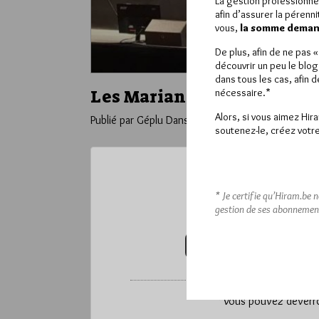
La gestion professionne
afin d’assurer la pérenn
vous,
la somme demand
De plus, afin de ne pas 
découvrir un peu le blog
dans tous les cas, afin 
Les Mariannes de la Laïcit
nécessaire.*
Alors, si vous aimez Hir
Publié par Géplu
Dans
Divers
soutenez-le, créez votre
Ce contenu 
* Je certifie qu’Hiram.be 
gestion de ses abonnemen
Pour accéder à cet
VOUS ABONNER (20€ / AN)
*
Vous pouvez déverrou