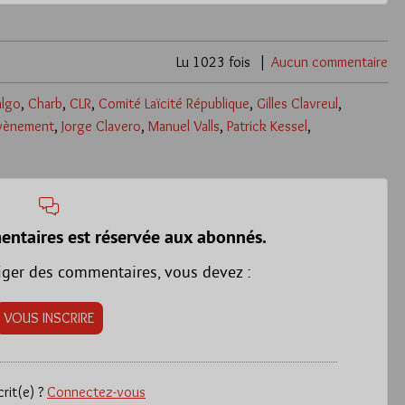
Lu 1023 fois
Aucun commentaire
algo
,
Charb
,
CLR
,
Comité Laïcité République
,
Gilles Clavreul
,
evènement
,
Jorge Clavero
,
Manuel Valls
,
Patrick Kessel
,
entaires est réservée aux abonnés.
iger des commentaires, vous devez :
VOUS INSCRIRE
crit(e) ?
Connectez-vous