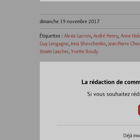
dimanche 19 novembre 2017
Étiquettes :
Alexis Lacroix
,
André Henry
,
Anne Hid
Guy Lengagne
,
Inna Shevchenko
,
Jean-Pierre Ch
Smaïn Laacher
,
Yvette Roudy
La rédaction de comm
Si vous souhaitez réd
Déjà ins