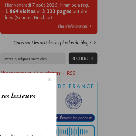
Hier vendredi 7 août 2026, Hiram.be a reçu
1 864 visites
3 133 pages
et
ont été
lues (Source : Pirsch.io)
Plus d’informations
Quels sont les articles les plus lus du blog ?
Abonnement aux Newsletters - RSS
ses lecteurs