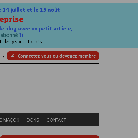
4 juillet et le 15 août
eprise
le blog avec un petit article,
n
abonné
?)
ticles y sont stockés !
Connectez-vous ou devenez membre
re
NC-MAÇON
DONS
CONTACT