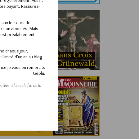
ît régulièrement. Aussi,
ccès payant. Rassurez-
veaux lecteurs de
x non abonnés. Mais
e est préalablement
end chaque jour,
llimité d'un an au blog.
nce je vous en remercie.
Géplu.
tées à la seule fin de la