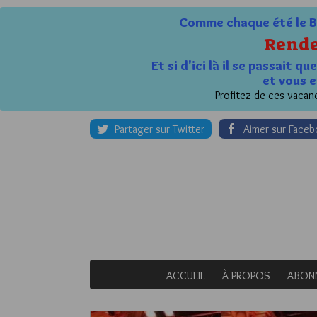
Comme chaque été le Bl
Rende
Et si d'ici là il se passait 
et vous e
Profitez de ces vacanc
Partager sur Twitter
Aimer sur Face
ACCUEIL
À PROPOS
ABON