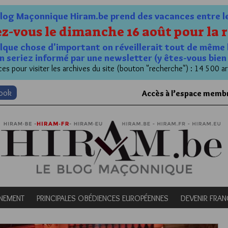
og Maçonnique Hiram.be prend des vacances entre le 1
z-vous le dimanche 16 août pour la r
quelque chose d'important on réveillerait tout de même 
n seriez informé par une newsletter (y êtes-vous bie
es pour visiter les archives du site (bouton "recherche") : 14 500 ar
book
Accès à l’espace memb
NEMENT
PRINCIPALES OBÉDIENCES EUROPÉENNES
DEVENIR FRA