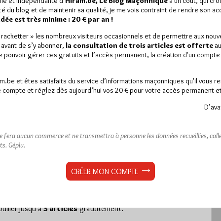
lle et indépendante d’
Hiram.be, Le Blog Maçonnique
a un coût, qui cro
ité du blog et de maintenir sa qualité, je me vois contraint de rendre son a
ée est très minime : 20 € par an !
« racketter » les nombreux visiteurs occasionnels et de permettre aux nou
 avant de s’y abonner,
la consultation de trois articles est offerte
au
de pouvoir gérer ces gratuits et l’accès permanent, la création d'un compt
é 2017
am.be et êtes satisfaits du service d’informations maçonniques qu'il vous r
 compte et réglez dès aujourd’hui vos 20 € pour votre accès permanent et i
D’ava
est réservé aux abonnés.
ne fera aucun commerce et ne transmettra à personne les données recueillies, collec
ts.
Géplu.
 article, vous pouvez choisir de :
ou
LE DÉVERROUILLER
GRATUITEMENT*
CRÉER MON COMPTE
iller jusqu’à
3 articles
gratuitement.