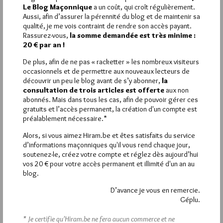
partage fort convivial.
Le Blog Maçonnique
a un coût, qui croît régulièrement.
Aussi, afin d’assurer la pérennité du blog et de maintenir sa
qualité, je me vois contraint de rendre son accès payant.
Rassurez-vous,
la somme demandée est très minime :
20 € par an !
La rédaction de commentaires est
De plus, afin de ne pas « racketter » les nombreux visiteurs
occasionnels et de permettre aux nouveaux lecteurs de
réservée aux abonnés.
découvrir un peu le blog avant de s’y abonner,
la
consultation de trois articles est offerte
aux non
Si vous souhaitez rédiger des
abonnés. Mais dans tous les cas, afin de pouvoir gérer ces
gratuits et l’accès permanent, la création d'un compte est
commentaires, vous devez :
préalablement nécessaire.*
Alors, si vous aimez Hiram.be et êtes satisfaits du service
VOUS INSCRIRE
d’informations maçonniques qu'il vous rend chaque jour,
soutenez-le, créez votre compte et réglez dès aujourd’hui
vos 20 € pour votre accès permanent et illimité d'un an au
blog.
Déjà inscrit(e) ?
Connectez-vous
D’avance je vous en remercie.
Géplu.
* Je certifie qu’Hiram.be ne fera aucun commerce et ne