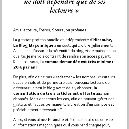
ne doit dépendre que de ses
Conférence sur le droit de mourir dans
lecteurs »
la dignité à Cahors
Par Géplu
Dimanche 30/01/22
Amis lecteurs, Frères, Sœurs, ou profanes,
Comme annoncé ici le 9 janvier, la loge du GODF Gambetta de
La gestion professionnelle et indépendante d’
Hiram.be,
Cahors a reçu ce 18 janvier Pierre Juston, Doctorant…
Le Blog Maçonnique
a un coût, qui croît régulièrement.
Aussi, afin d’assurer la pérennité du blog et de maintenir sa
qualité, je me vois contraint de rendre son accès payant.
Dans
Divers
1 commentaire
Rassurez-vous,
la somme demandée est très minime :
20 € par an !
De plus, afin de ne pas « racketter » les nombreux visiteurs
occasionnels et de permettre aux nouveaux lecteurs de
découvrir un peu le blog avant de s’y abonner,
la
consultation de trois articles est offerte
aux non
abonnés. Mais dans tous les cas, afin de pouvoir gérer ces
gratuits et l’accès permanent, la création d'un compte est
préalablement nécessaire.*
Alors, si vous aimez Hiram.be et êtes satisfaits du service
d’informations maçonniques qu'il vous rend chaque jour,