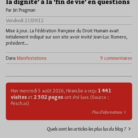
la dignité’ à la ‘fin de vie’ en questions
Par Jiri Pragman
Vendredi 21/09/12
Mise à jour. La Fédération française du Droit Humain avait
initialement indiqué sur son site avoir invité Jean-Luc Romero,
président…
Dans
Manifestations
9 commentaires
1 441
Hier mercredi 5 août 2026, Hiram.be a reçu
visites
2 502 pages
et
ont été lues (Source :
Pirsch.io)
Plus d’informations
Quels sont les articles les plus lus du blog ?