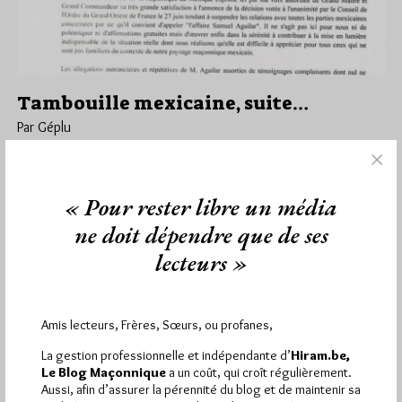
Tambouille mexicaine, suite…
Par Géplu
Lundi 29/06/20
Lu 10344 fois
Le Suprême Conseil du Grand Orient de Mexique (le vrai, celui
« Pour rester libre un média
fondé en 1868 à Mexico) n'a pas été long…
ne doit dépendre que de ses
Dans
Divers
4 commentaires
lecteurs »
Amis lecteurs, Frères, Sœurs, ou profanes,
1 672 visites
Hier jeudi 6 août 2026, Hiram.be a reçu
et
La gestion professionnelle et indépendante d’
Hiram.be,
2 608 pages
ont été lues (Source : Pirsch.io)
Le Blog Maçonnique
a un coût, qui croît régulièrement.
Plus d’informations
Aussi, afin d’assurer la pérennité du blog et de maintenir sa