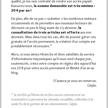
qualité, je me vois contraint de rendre son accès payant.
Rassurez-vous,
la somme demandée est très minime :
Quels sont les articles les plus lus du blog ?
20 € par an !
De plus, afin de ne pas « racketter » les nombreux visiteurs
occasionnels et de permettre aux nouveaux lecteurs de
découvrir un peu le blog avant de s’y abonner,
la
consultation de trois articles est offerte
aux non
abonnés. Mais dans tous les cas, afin de pouvoir gérer ces
gratuits et l’accès permanent, la création d'un compte est
Abonnement aux Newsletters - RSS
préalablement nécessaire.*
Alors, si vous aimez Hiram.be et êtes satisfaits du service
d’informations maçonniques qu'il vous rend chaque jour,
soutenez-le, créez votre compte et réglez dès aujourd’hui
vos 20 € pour votre accès permanent et illimité d'un an au
blog.
D’avance je vous en remercie.
Géplu.
* Je certifie qu’Hiram.be ne fera aucun commerce et ne
transmettra à personne les données recueillies, collectées à la
seule fin de la gestion de ses abonnements.
Géplu.