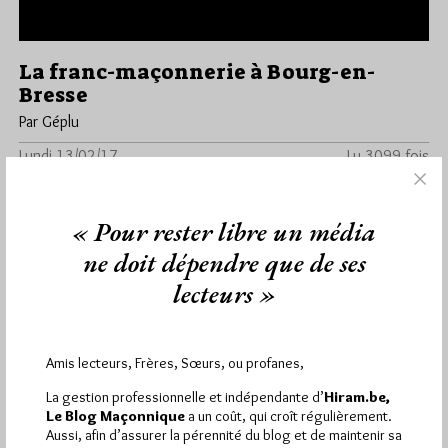
La franc-maçonnerie à Bourg-en-
Bresse
Par Géplu
Lundi 13/02/17
Lu 3099 fois
Nous avons présenté ici les précédents livres de Christian
Buiron. Christian, humaniste, propagateur de la liberté de
« Pour rester libre un média
conscience travaille sur l’œuvre…
ne doit dépendre que de ses
Dans
Edition
2 commentaires
lecteurs »
Amis lecteurs, Frères, Sœurs, ou profanes,
1 672 visites
Hier jeudi 6 août 2026, Hiram.be a reçu
et
La gestion professionnelle et indépendante d’
Hiram.be,
2 608 pages
ont été lues (Source : Pirsch.io)
Le Blog Maçonnique
a un coût, qui croît régulièrement.
Plus d’informations
Aussi, afin d’assurer la pérennité du blog et de maintenir sa