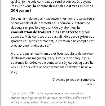
qualité, je me vois contraint de rendre son accès payant.
Rassurez-vous,
la somme demandée est très minime :
Quels sont les articles les plus lus du blog ?
20 € par an !
De plus, afin de ne pas « racketter » les nombreux visiteurs
occasionnels et de permettre aux nouveaux lecteurs de
découvrir un peu le blog avant de s’y abonner,
la
consultation de trois articles est offerte
aux non
abonnés. Mais dans tous les cas, afin de pouvoir gérer ces
gratuits et l’accès permanent, la création d'un compte est
Abonnement aux Newsletters - RSS
préalablement nécessaire.*
Alors, si vous aimez Hiram.be et êtes satisfaits du service
d’informations maçonniques qu'il vous rend chaque jour,
soutenez-le, créez votre compte et réglez dès aujourd’hui
vos 20 € pour votre accès permanent et illimité d'un an au
blog.
D’avance je vous en remercie.
Géplu.
* Je certifie qu’Hiram.be ne fera aucun commerce et ne
transmettra à personne les données recueillies, collectées à la
seule fin de la gestion de ses abonnements.
Géplu.