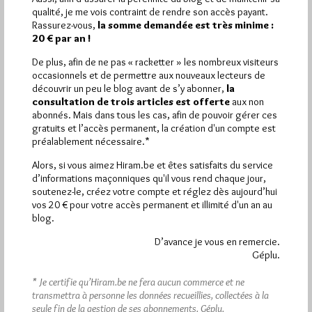
Plus d’informations
qualité, je me vois contraint de rendre son accès payant.
Rassurez-vous,
la somme demandée est très minime :
20 € par an !
Quels sont les articles les plus lus du blog ?
De plus, afin de ne pas « racketter » les nombreux visiteurs
occasionnels et de permettre aux nouveaux lecteurs de
découvrir un peu le blog avant de s’y abonner,
la
consultation de trois articles est offerte
aux non
abonnés. Mais dans tous les cas, afin de pouvoir gérer ces
gratuits et l’accès permanent, la création d'un compte est
préalablement nécessaire.*
Abonnement aux Newsletters - RSS
Alors, si vous aimez Hiram.be et êtes satisfaits du service
d’informations maçonniques qu'il vous rend chaque jour,
soutenez-le, créez votre compte et réglez dès aujourd’hui
vos 20 € pour votre accès permanent et illimité d'un an au
blog.
D’avance je vous en remercie.
Géplu.
* Je certifie qu’Hiram.be ne fera aucun commerce et ne
transmettra à personne les données recueillies, collectées à la
seule fin de la gestion de ses abonnements.
Géplu.