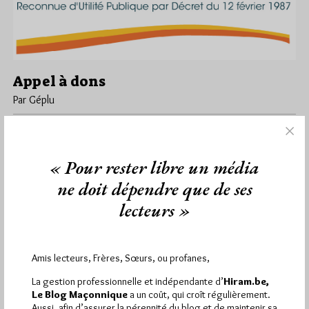
Appel à dons
Par Géplu
Mercredi 8/04/20
Lu 2991 fois
La Fondation du Grand Orient de France se mobilise face à la
crise, et appelle à dons : (...) Face…
« Pour rester libre un média
ne doit dépendre que de ses
Dans
Divers
0 commentaire
lecteurs »
Amis lecteurs, Frères, Sœurs, ou profanes,
1 441
Hier mercredi 5 août 2026, Hiram.be a reçu
visites
2 502 pages
et
ont été lues (Source :
La gestion professionnelle et indépendante d’
Hiram.be,
Pirsch.io)
Le Blog Maçonnique
a un coût, qui croît régulièrement.
Aussi, afin d’assurer la pérennité du blog et de maintenir sa