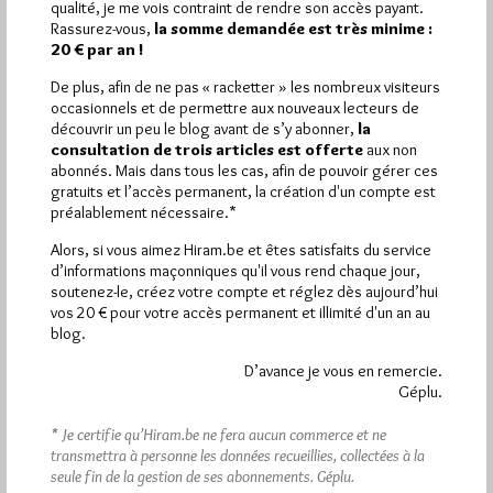
qualité, je me vois contraint de rendre son accès payant.
Rassurez-vous,
la somme demandée est très minime :
Quels sont les articles les plus lus du blog ?
20 € par an !
De plus, afin de ne pas « racketter » les nombreux visiteurs
occasionnels et de permettre aux nouveaux lecteurs de
découvrir un peu le blog avant de s’y abonner,
la
consultation de trois articles est offerte
aux non
abonnés. Mais dans tous les cas, afin de pouvoir gérer ces
gratuits et l’accès permanent, la création d'un compte est
Abonnement aux Newsletters - RSS
préalablement nécessaire.*
Alors, si vous aimez Hiram.be et êtes satisfaits du service
d’informations maçonniques qu'il vous rend chaque jour,
soutenez-le, créez votre compte et réglez dès aujourd’hui
vos 20 € pour votre accès permanent et illimité d'un an au
blog.
D’avance je vous en remercie.
Géplu.
* Je certifie qu’Hiram.be ne fera aucun commerce et ne
transmettra à personne les données recueillies, collectées à la
seule fin de la gestion de ses abonnements.
Géplu.