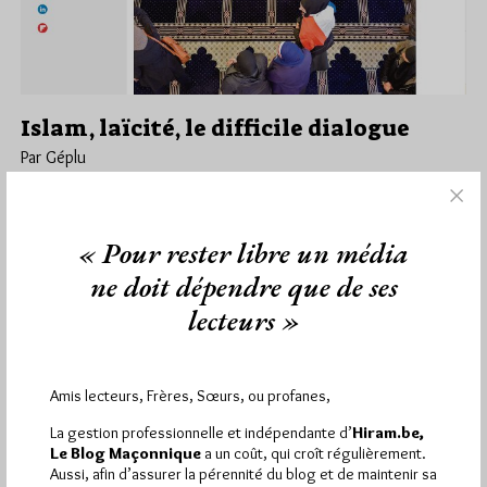
Islam, laïcité, le difficile dialogue
Par Géplu
Jeudi 12/10/17
Lu 1881 fois
Sous la plume de Bernard Gorce et Anne-Bénédicte Hoffner, le
« Pour rester libre un média
journal La Croix a publié ce mercredi 11 octobre un article…
ne doit dépendre que de ses
Dans
Dans la presse
6 commentaires
lecteurs »
Amis lecteurs, Frères, Sœurs, ou profanes,
1 672 visites
Hier jeudi 6 août 2026, Hiram.be a reçu
et
La gestion professionnelle et indépendante d’
Hiram.be,
2 608 pages
ont été lues (Source : Pirsch.io)
Le Blog Maçonnique
a un coût, qui croît régulièrement.
Aussi, afin d’assurer la pérennité du blog et de maintenir sa
Plus d’informations