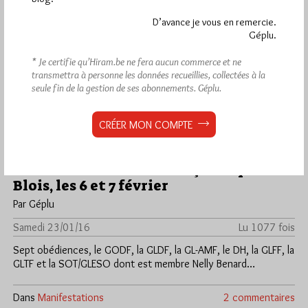
D’avance je vous en remercie.
Géplu.
* Je certifie qu’Hiram.be ne fera aucun commerce et ne
transmettra à personne les données recueillies, collectées à la
seule fin de la gestion de ses abonnements.
Géplu.
CRÉER MON COMPTE
Les 1ers Rendez-vous maçonniques de
Blois, les 6 et 7 février
Par Géplu
Samedi 23/01/16
Lu 1077 fois
Sept obédiences, le GODF, la GLDF, la GL-AMF, le DH, la GLFF, la
GLTF et la SOT/GLESO dont est membre Nelly Benard…
Dans
Manifestations
2 commentaires