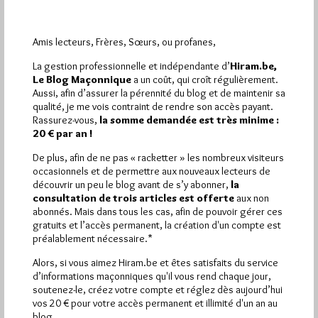
Amis lecteurs, Frères, Sœurs, ou profanes,
La gestion professionnelle et indépendante d’
Hiram.be,
Le Blog Maçonnique
a un coût, qui croît régulièrement.
Les rendez-vous maçonniques de Blois
Aussi, afin d’assurer la pérennité du blog et de maintenir sa
: un succès « inattendu »
qualité, je me vois contraint de rendre son accès payant.
Rassurez-vous,
la somme demandée est très minime :
Par Géplu
20 € par an !
Mardi 9/02/16
Lu 948 fois
De plus, afin de ne pas « racketter » les nombreux visiteurs
occasionnels et de permettre aux nouveaux lecteurs de
C'est la Nouvelle république qui l'annonce dans son édition de
découvrir un peu le blog avant de s’y abonner,
la
ce mardi 2 février : Les organisateurs n’auraient jamais osé
consultation de trois articles est offerte
aux non
parier…
abonnés. Mais dans tous les cas, afin de pouvoir gérer ces
gratuits et l’accès permanent, la création d'un compte est
Dans
Dans la presse
1 commentaire
préalablement nécessaire.*
Alors, si vous aimez Hiram.be et êtes satisfaits du service
d’informations maçonniques qu'il vous rend chaque jour,
soutenez-le, créez votre compte et réglez dès aujourd’hui
vos 20 € pour votre accès permanent et illimité d'un an au
blog.