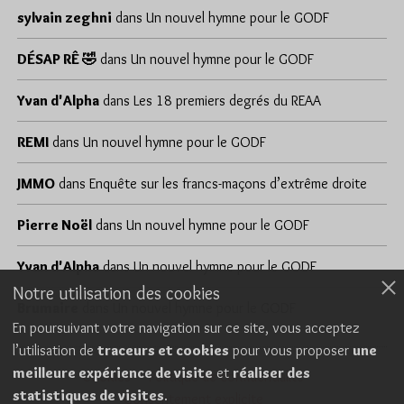
sylvain zeghni
dans
Un nouvel hymne pour le GODF
DÉSAP RÊ 🤣
dans
Un nouvel hymne pour le GODF
Yvan d'Alpha
dans
Les 18 premiers degrés du REAA
REMI
dans
Un nouvel hymne pour le GODF
JMMO
dans
Enquête sur les francs-maçons d’extrême droite
Pierre Noël
dans
Un nouvel hymne pour le GODF
Yvan d'Alpha
dans
Un nouvel hymne pour le GODF
Notre utilisation des cookies
Brumaire
dans
Un nouvel hymne pour le GODF
En poursuivant votre navigation sur ce site, vous acceptez
l’utilisation de
traceurs et cookies
pour vous proposer
une
meilleure expérience de visite
et
réaliser des
Cookies
Politique de confidentialité
statistiques de visites
.
Consentement explicite