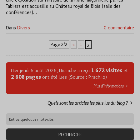
Tabliers est accueillie au Château royal de Blois (salle des
conférences)…
Dans
Divers
0 commentaire
«
1
Page 2/2
2
1 672 visites
Hier jeudi 6 août 2026, Hiram.be a reçu
et
2 608 pages
ont été lues (Source : Pirsch.io)
Plus d’informations
Quels sont les articles les plus lus du blog ?