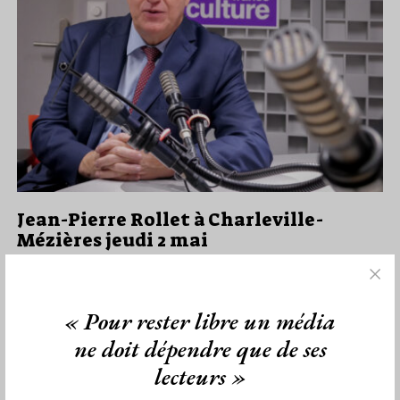
Jean-Pierre Rollet à Charleville-
Mézières jeudi 2 mai
Par Géplu
Mardi 23/04/24
Lu 252 fois
« Pour rester libre un média
Jean-Pierre Rollet, Grand Maître de la Grande Loge Nationale
Française, sera le jeudi 2 mai à Charleville-Mézières pour une
ne doit dépendre que de ses
conférence…
lecteurs »