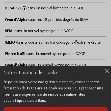
DÉSAP RÊ 🤣
dans
Un nouvel hymne pour le GODF
Yvan d'Alpha
dans
Les 18 premiers degrés du REAA
REMI
dans
Un nouvel hymne pour le GODF
JMMO
dans
Enquête sur les francs-maçons d’extrême droite
Pierre Noël
dans
Un nouvel hymne pour le GODF
Yvan d'Alpha
dans
Un nouvel hymne pour le GODF
Notre utilisation des cookies
Brumaire
dans
Un nouvel hymne pour le GODF
En poursuivant votre navigation sur ce site, vous acceptez
l’utilisation de
traceurs et cookies
pour vous proposer
une
meilleure expérience de visite
et
réaliser des
Cookies
Politique de confidentialité
statistiques de visites
.
Consentement explicite
Conditions générales d’utilisation