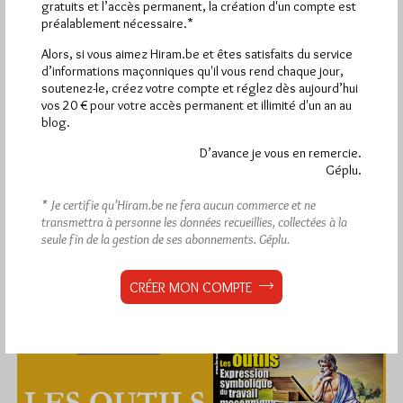
gratuits et l’accès permanent, la création d'un compte est
préalablement nécessaire.*
1 672 visites
Hier jeudi 6 août 2026, Hiram.be a reçu
et
Alors, si vous aimez Hiram.be et êtes satisfaits du service
2 608 pages
ont été lues (Source : Pirsch.io)
d’informations maçonniques qu'il vous rend chaque jour,
soutenez-le, créez votre compte et réglez dès aujourd’hui
Plus d’informations
vos 20 € pour votre accès permanent et illimité d'un an au
blog.
Quels sont les articles les plus lus du blog ?
D’avance je vous en remercie.
Géplu.
* Je certifie qu’Hiram.be ne fera aucun commerce et ne
transmettra à personne les données recueillies, collectées à la
seule fin de la gestion de ses abonnements.
Géplu.
Abonnement aux Newsletters - RSS
CRÉER MON COMPTE