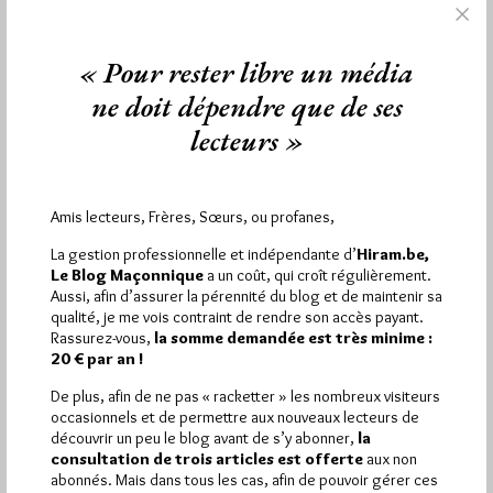
« Pour rester libre un média
ne doit dépendre que de ses
lecteurs »
Compte-rendu de la conférence
« ésotérisme et christianisme » du 17
Amis lecteurs, Frères, Sœurs, ou profanes,
avril à Metz
La gestion professionnelle et indépendante d’
Hiram.be,
Par Géplu
Le Blog Maçonnique
a un coût, qui croît régulièrement.
Aussi, afin d’assurer la pérennité du blog et de maintenir sa
Mardi 21/04/15
Lu 3012 fois
qualité, je me vois contraint de rendre son accès payant.
Nous vous annoncions la semaine dernière la conférence du
Rassurez-vous,
la somme demandée est très minime :
père dominicain Jérôme Brousse-Lacordaire "Ésotérisme et
20 € par an !
Christianisme" ce vendredi 17 à…
De plus, afin de ne pas « racketter » les nombreux visiteurs
occasionnels et de permettre aux nouveaux lecteurs de
Dans
Divers
10 commentaires
découvrir un peu le blog avant de s’y abonner,
la
consultation de trois articles est offerte
aux non
abonnés. Mais dans tous les cas, afin de pouvoir gérer ces