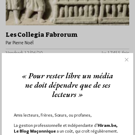
Les Collegia Fabrorum
Par Pierre Noël
Vendredi 12/06/20
Lu 17455 fois
Pierre Émile Levasseur (1828-1911) est un historien,
économiste, statisticien, administrateur du Collège de France
« Pour rester libre un média
de 1903 à sa mort. II…
ne doit dépendre que de ses
Dans
Divers
15 commentaires
lecteurs »
Amis lecteurs, Frères, Sœurs, ou profanes,
1 864
Hier vendredi 7 août 2026, Hiram.be a reçu
La gestion professionnelle et indépendante d’
Hiram.be,
visites
3 133 pages
et
ont été lues (Source :
Le Blog Maçonnique
a un coût, qui croît régulièrement.
Pirsch.io)