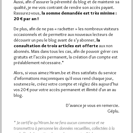
Aussi, afin d’assurer la pérennité du blog et de maintenir sa
qualité, je me vois contraint de rendre son accès payant.
Plus d’informations
Rassurez-vous,
la somme demandée est très minime :
20 € par an !
Quels sont les articles les plus lus du blog ?
De plus, afin de ne pas « racketter » les nombreux visiteurs
occasionnels et de permettre aux nouveaux lecteurs de
découvrir un peu le blog avant de s’y abonner,
la
consultation de trois articles est offerte
aux non
abonnés. Mais dans tous les cas, afin de pouvoir gérer ces
gratuits et l’accès permanent, la création d'un compte est
préalablement nécessaire.*
Abonnement aux Newsletters - RSS
Alors, si vous aimez Hiram.be et êtes satisfaits du service
d’informations maçonniques qu'il vous rend chaque jour,
soutenez-le, créez votre compte et réglez dès aujourd’hui
vos 20 € pour votre accès permanent et illimité d'un an au
blog.
D’avance je vous en remercie.
Géplu.
* Je certifie qu’Hiram.be ne fera aucun commerce et ne
transmettra à personne les données recueillies, collectées à la