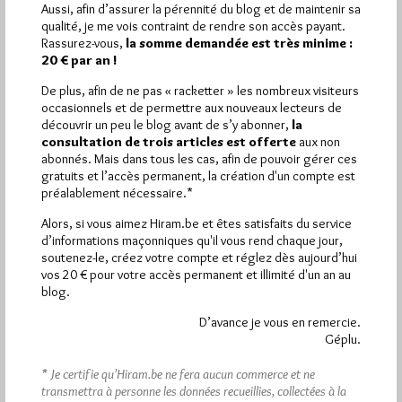
2 608 pages
ont été lues (Source : Pirsch.io)
Aussi, afin d’assurer la pérennité du blog et de maintenir sa
qualité, je me vois contraint de rendre son accès payant.
Plus d’informations
Rassurez-vous,
la somme demandée est très minime :
20 € par an !
Quels sont les articles les plus lus du blog ?
De plus, afin de ne pas « racketter » les nombreux visiteurs
occasionnels et de permettre aux nouveaux lecteurs de
découvrir un peu le blog avant de s’y abonner,
la
consultation de trois articles est offerte
aux non
abonnés. Mais dans tous les cas, afin de pouvoir gérer ces
gratuits et l’accès permanent, la création d'un compte est
préalablement nécessaire.*
Abonnement aux Newsletters - RSS
Alors, si vous aimez Hiram.be et êtes satisfaits du service
d’informations maçonniques qu'il vous rend chaque jour,
soutenez-le, créez votre compte et réglez dès aujourd’hui
vos 20 € pour votre accès permanent et illimité d'un an au
blog.
D’avance je vous en remercie.
Géplu.
* Je certifie qu’Hiram.be ne fera aucun commerce et ne
transmettra à personne les données recueillies, collectées à la