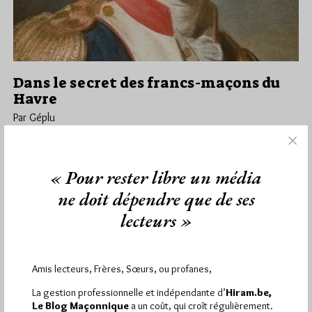
Dans le secret des francs-maçons du
Havre
Par Géplu
Mercredi 21/08/19
Lu 10749 fois
La revue Connaissance des Arts s'intéresse à l'exposition "Les
« Pour rester libre un média
francs-maçons et la mer" présentée actuellement et jusqu'au
30 septembre à…
ne doit dépendre que de ses
lecteurs »
Dans
Dans la presse
5 commentaires
Amis lecteurs, Frères, Sœurs, ou profanes,
La gestion professionnelle et indépendante d’
Hiram.be,
1 672 visites
Hier jeudi 6 août 2026, Hiram.be a reçu
et
Le Blog Maçonnique
a un coût, qui croît régulièrement.