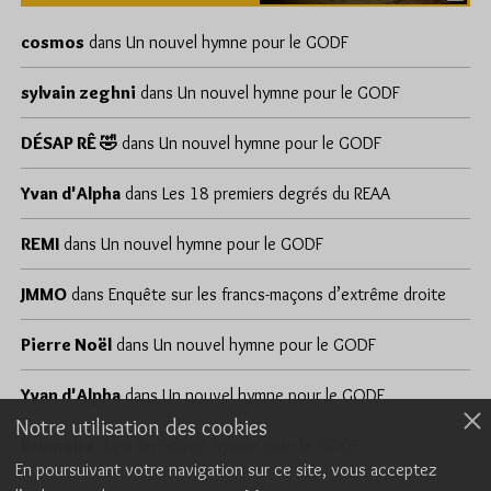
cosmos
dans
Un nouvel hymne pour le GODF
sylvain zeghni
dans
Un nouvel hymne pour le GODF
DÉSAP RÊ 🤣
dans
Un nouvel hymne pour le GODF
Yvan d'Alpha
dans
Les 18 premiers degrés du REAA
REMI
dans
Un nouvel hymne pour le GODF
JMMO
dans
Enquête sur les francs-maçons d’extrême droite
Pierre Noël
dans
Un nouvel hymne pour le GODF
Yvan d'Alpha
dans
Un nouvel hymne pour le GODF
Notre utilisation des cookies
Brumaire
dans
Un nouvel hymne pour le GODF
En poursuivant votre navigation sur ce site, vous acceptez