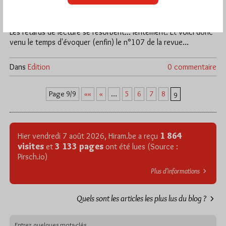
Samedi 5/12/09
Lu 102 fois
Les retards de lecture se résorbent... lentement. Et voici donc
venu le temps d'évoquer (enfin) le n°107 de la revue…
Dans
Edition
0 commentaire
««
«
5
6
7
8
Page 9/9
…
9
1 864
Hier vendredi 7 août 2026, Hiram.be a reçu
visites
3 133 pages
et
ont été lues (Source :
Pirsch.io)
Plus d’informations
Quels sont les articles les plus lus du blog ?