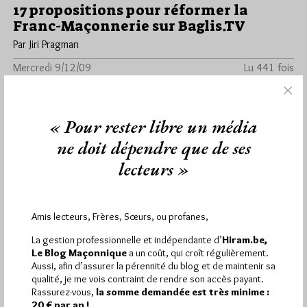
17 propositions pour réformer la
Franc-Maçonnerie sur Baglis.TV
Par Jiri Pragman
Mercredi 9/12/09
Lu 441 fois
Jacques Fontaine est psycho-pédagogue, spécialisé dans la
pédagogie des adultes dans les entreprises.Franc-Maçon
depuis 40 ans, il est entre autre…
« Pour rester libre un média
ne doit dépendre que de ses
Dans
Divers
1 commentaire
lecteurs »
Amis lecteurs, Frères, Sœurs, ou profanes,
La gestion professionnelle et indépendante d’
Hiram.be,
Le Blog Maçonnique
a un coût, qui croît régulièrement.
Aussi, afin d’assurer la pérennité du blog et de maintenir sa
qualité, je me vois contraint de rendre son accès payant.
Rassurez-vous,
la somme demandée est très minime :
20 € par an !