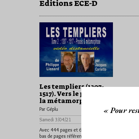
Editions ECE-D
Les templiers (1307-
1517). Vers le procès et
la métamorphose
« Pour rest
Par Géplu
Samedi 3/04/21
Lu 2932 fois
Avec 444 pages et 647 notes de
bas de pages référents à une