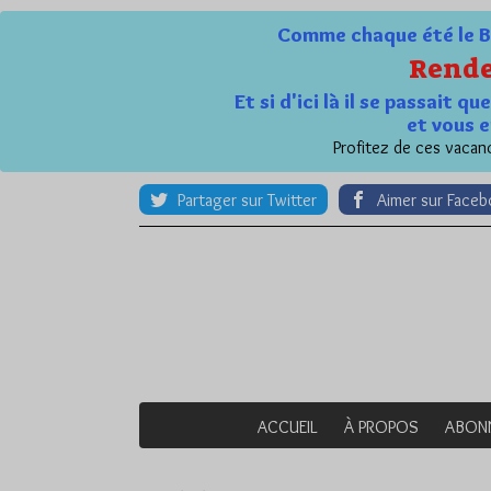
Comme chaque été le Bl
Rende
Et si d'ici là il se passait 
et vous e
Profitez de ces vacanc
Partager sur Twitter
Aimer sur Face
ACCUEIL
À PROPOS
ABON