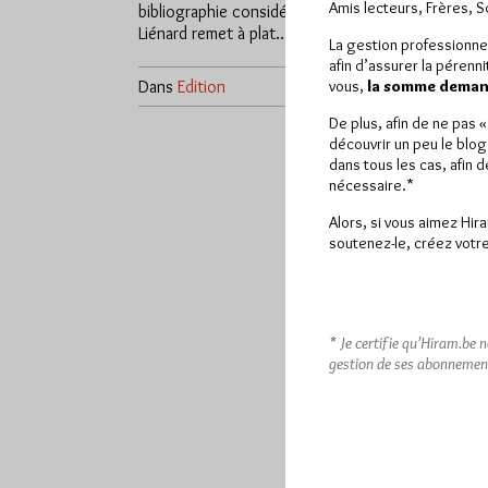
Amis lecteurs, Frères, 
bibliographie considérable, Philippe
Liénard remet à plat…
La gestion professionne
afin d’assurer la pérenn
Dans
Edition
1 commentaire
vous,
la somme demand
De plus, afin de ne pas 
découvrir un peu le blog
dans tous les cas, afin 
nécessaire.*
Alors, si vous aimez Hir
soutenez-le, créez votre
* Je certifie qu’Hiram.be 
gestion de ses abonnemen