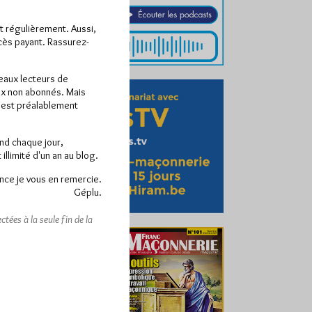
ît régulièrement. Aussi,
ccès payant. Rassurez-
veaux lecteurs de
x non abonnés. Mais
e est préalablement
end chaque jour,
llimité d'un an au blog.
nce je vous en remercie.
Géplu.
tées à la seule fin de la