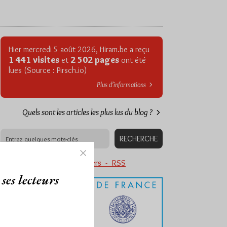
Hier mercredi 5 août 2026, Hiram.be a reçu
1 441 visites
2 502 pages
et
ont été
lues (Source : Pirsch.io)
Plus d’informations
Quels sont les articles les plus lus du blog ?
Abonnement aux Newsletters - RSS
ses lecteurs