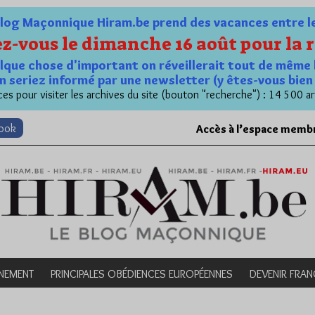
og Maçonnique Hiram.be prend des vacances entre le 1
z-vous le dimanche 16 août pour la r
quelque chose d'important on réveillerait tout de même 
n seriez informé par une newsletter (y êtes-vous bie
es pour visiter les archives du site (bouton "recherche") : 14 500 ar
book
Accès à l’espace memb
NEMENT
PRINCIPALES OBÉDIENCES EUROPÉENNES
DEVENIR FRA