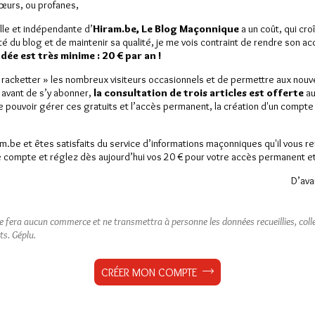
Sœurs, ou profanes,
lle et indépendante d’
Hiram.be, Le Blog Maçonnique
a un coût, qui cro
ité du blog et de maintenir sa qualité, je me vois contraint de rendre son a
ée est très minime : 20 € par an !
« racketter » les nombreux visiteurs occasionnels et de permettre aux nou
 avant de s’y abonner,
la consultation de trois articles est offerte
au
de pouvoir gérer ces gratuits et l’accès permanent, la création d'un compt
am.be et êtes satisfaits du service d’informations maçonniques qu'il vous r
 compte et réglez dès aujourd’hui vos 20 € pour votre accès permanent et i
D’ava
ne fera aucun commerce et ne transmettra à personne les données recueillies, collec
ts.
Géplu.
CRÉER MON COMPTE