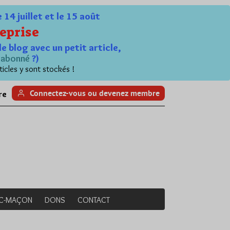
4 juillet et le 15 août
eprise
le blog avec un petit article,
n
abonné
?)
ticles y sont stockés !
Connectez-vous ou devenez membre
re
NC-MAÇON
DONS
CONTACT