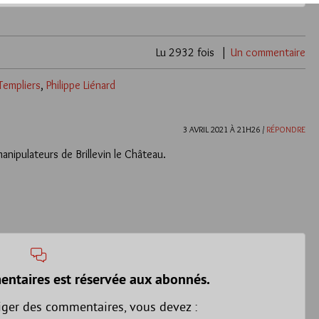
Lu 2932 fois
Un commentaire
Templiers
,
Philippe Liénard
3 AVRIL 2021 À 21H26 /
RÉPONDRE
manipulateurs de Brillevin le Château.
entaires est réservée aux abonnés.
iger des commentaires, vous devez :