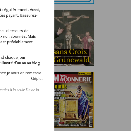
ît régulièrement. Aussi,
ccès payant. Rassurez-
veaux lecteurs de
x non abonnés. Mais
e est préalablement
end chaque jour,
llimité d'un an au blog.
nce je vous en remercie.
Géplu.
tées à la seule fin de la