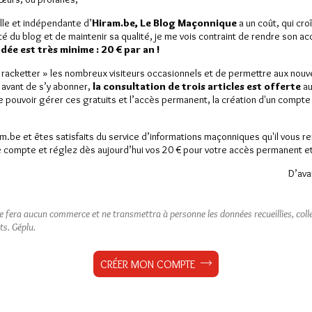
lle et indépendante d’
Hiram.be, Le Blog Maçonnique
a un coût, qui cro
ité du blog et de maintenir sa qualité, je me vois contraint de rendre son a
ée est très minime : 20 € par an !
« racketter » les nombreux visiteurs occasionnels et de permettre aux nou
 avant de s’y abonner,
la consultation de trois articles est offerte
au
 Vers le procès et la métamorphose
de pouvoir gérer ces gratuits et l’accès permanent, la création d'un compt
am.be et êtes satisfaits du service d’informations maçonniques qu'il vous r
 compte et réglez dès aujourd’hui vos 20 € pour votre accès permanent et i
D’ava
est réservé aux abonnés.
 article, vous pouvez choisir de :
ne fera aucun commerce et ne transmettra à personne les données recueillies, collec
ts.
Géplu.
ou
LE DÉVERROUILLER
GRATUITEMENT*
CRÉER MON COMPTE
iller jusqu’à
3 articles
gratuitement.