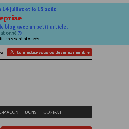
4 juillet et le 15 août
eprise
le blog avec un petit article,
n
abonné
?)
ticles y sont stockés !
Connectez-vous ou devenez membre
re
NC-MAÇON
DONS
CONTACT