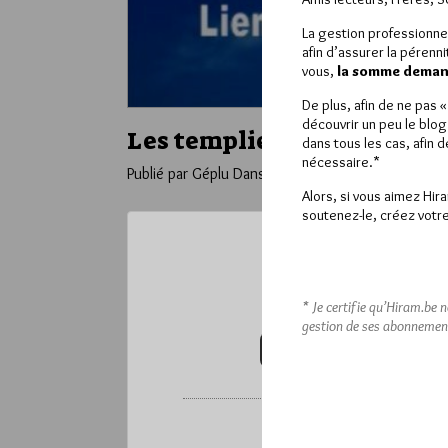
La gestion professionne
afin d’assurer la pérenn
vous,
la somme demand
De plus, afin de ne pas 
découvrir un peu le blog
Les templiers (1307-1517).
dans tous les cas, afin 
nécessaire.*
Publié par Géplu
Dans
Edition
Alors, si vous aimez Hir
soutenez-le, créez votre
Ce contenu 
Pour accéder à cet
* Je certifie qu’Hiram.be 
gestion de ses abonnemen
VOUS ABONNER (20€ / AN)
*
Vous pouvez déverrou