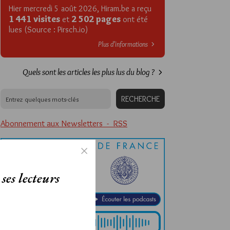
Hier mercredi 5 août 2026, Hiram.be a reçu
1 441 visites
2 502 pages
et
ont été
lues (Source : Pirsch.io)
Plus d’informations
Quels sont les articles les plus lus du blog ?
Abonnement aux Newsletters - RSS
ses lecteurs