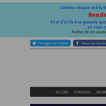
Comme chaque été le Bl
Rende
Et si d'ici là il se passait 
et vous e
Profitez de ces vacanc
Partager sur Twitter
Aimer sur Face
ACCUEIL
À PROPOS
ABON