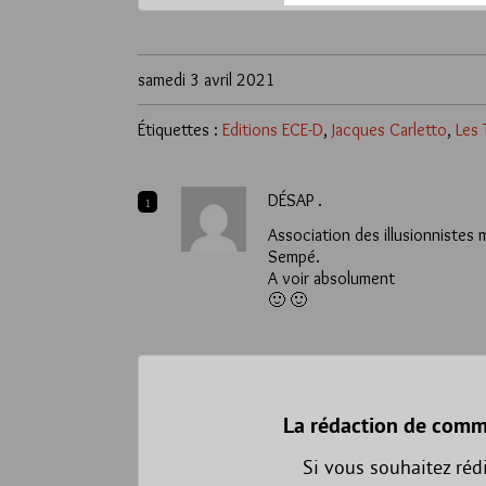
samedi 3 avril 2021
Étiquettes :
Editions ECE-D
,
Jacques Carletto
,
Les 
DÉSAP .
1
Association des illusionnistes 
Sempé.
A voir absolument
🙂 🙂
La rédaction de comm
Si vous souhaitez réd