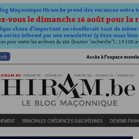
og Maçonnique Hiram.be prend des vacances entre le 1
z-vous le dimanche 16 août pour la r
quelque chose d'important on réveillerait tout de même 
n seriez informé par une newsletter (y êtes-vous bie
es pour visiter les archives du site (bouton "recherche") : 14 500 ar
book
Accès à l’espace memb
NEMENT
PRINCIPALES OBÉDIENCES EUROPÉENNES
DEVENIR FRA