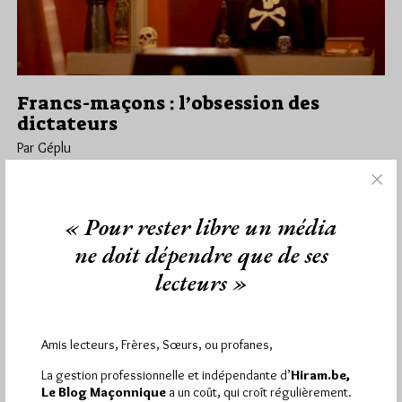
Francs-maçons : l’obsession des
dictateurs
Par Géplu
Samedi 10/09/22
Lu 777 fois
Le documentaire "Francs-maçons : l'obsession des dictateurs"
« Pour rester libre un média
de Luigi Maria Perottique que nous vous présentions ici le 31
août et…
ne doit dépendre que de ses
lecteurs »
Dans
Divers
3 commentaires
Amis lecteurs, Frères, Sœurs, ou profanes,
La gestion professionnelle et indépendante d’
Hiram.be,
1 672 visites
Hier jeudi 6 août 2026, Hiram.be a reçu
et
Le Blog Maçonnique
a un coût, qui croît régulièrement.
2 608 pages
ont été lues (Source : Pirsch.io)