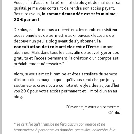
Aussi, afin d’assurer la pérennité du blog et de maintenir sa
qualité, je me vois contraint de rendre son accès payant.
Plus d’informations
Rassurez-vous,
la somme demandée est très minime :
20 € par an !
Quels sont les articles les plus lus du blog ?
De plus, afin de ne pas « racketter » les nombreux visiteurs
occasionnels et de permettre aux nouveaux lecteurs de
découvrir un peu le blog avant de s’y abonner,
la
consultation de trois articles est offerte
aux non
abonnés. Mais dans tous les cas, afin de pouvoir gérer ces
gratuits et l’accès permanent, la création d'un compte est
préalablement nécessaire.*
Abonnement aux Newsletters - RSS
Alors, si vous aimez Hiram.be et êtes satisfaits du service
d’informations maçonniques qu'il vous rend chaque jour,
soutenez-le, créez votre compte et réglez dès aujourd’hui
vos 20 € pour votre accès permanent et illimité d'un an au
blog.
D’avance je vous en remercie.
Géplu.
* Je certifie qu’Hiram.be ne fera aucun commerce et ne
transmettra à personne les données recueillies, collectées à la