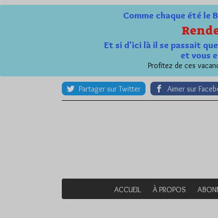
Comme chaque été le Bl
Rende
Et si d'ici là il se passait 
et vous e
Profitez de ces vacanc
Partager sur Twitter
Aimer sur Face
ACCUEIL
À PROPOS
ABON