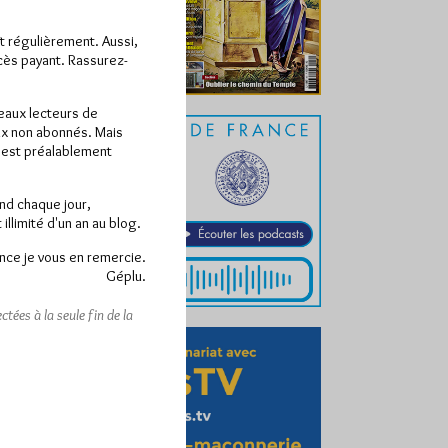
ît régulièrement. Aussi,
ccès payant. Rassurez-
veaux lecteurs de
x non abonnés. Mais
e est préalablement
end chaque jour,
llimité d'un an au blog.
nce je vous en remercie.
Géplu.
tées à la seule fin de la