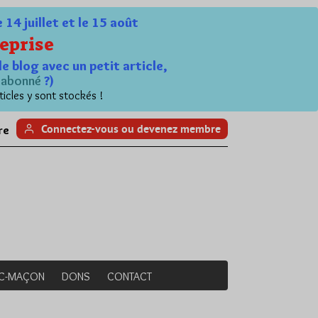
4 juillet et le 15 août
eprise
le blog avec un petit article,
n
abonné
?)
ticles y sont stockés !
Connectez-vous ou devenez membre
re
NC-MAÇON
DONS
CONTACT