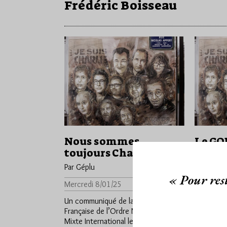
Frédéric Boisseau
Nous sommes
Le GO
toujours Charlie
Charl
la lib
Par Géplu
Accès libre
d’exp
« Pour rest
Mercredi 8/01/25
Lu 310 fois
Par Géplu
Un communiqué de la Fédération
Mercredi 
Française de l’Ordre Maçonnique
Mixte International le DROIT HUMAIN
Un commu