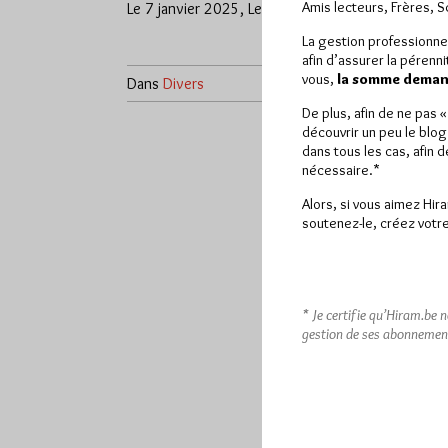
Amis lecteurs, Frères, 
Le 7 janvier 2025, Le 7 janvier…
France Par
10 ans, u
La gestion professionne
afin d’assurer la pérenn
vous,
la somme demand
Dans
Divers
0 commentaire
Dans
Dive
De plus, afin de ne pas 
découvrir un peu le blog
dans tous les cas, afin 
nécessaire.*
Alors, si vous aimez Hir
soutenez-le, créez votre
* Je certifie qu’Hiram.be 
gestion de ses abonnemen