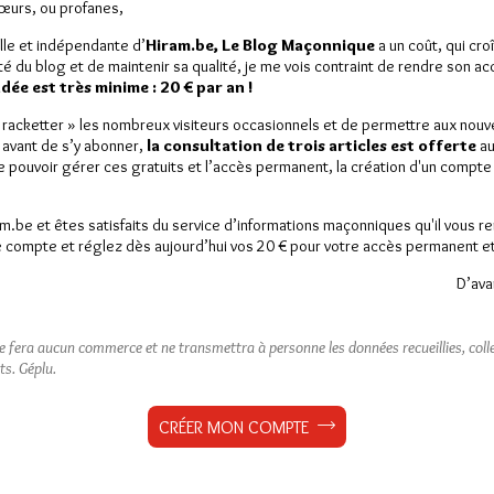
Sœurs, ou profanes,
is, le 7 janvier 2025 Voici
n sombre 7 janvier 2015…
lle et indépendante d’
Hiram.be, Le Blog Maçonnique
a un coût, qui cro
ité du blog et de maintenir sa qualité, je me vois contraint de rendre son a
ée est très minime : 20 € par an !
rs
1 commentaire
« racketter » les nombreux visiteurs occasionnels et de permettre aux nou
 avant de s’y abonner,
la consultation de trois articles est offerte
au
de pouvoir gérer ces gratuits et l’accès permanent, la création d'un compt
am.be et êtes satisfaits du service d’informations maçonniques qu'il vous r
 compte et réglez dès aujourd’hui vos 20 € pour votre accès permanent et i
D’ava
ne fera aucun commerce et ne transmettra à personne les données recueillies, collec
ts.
Géplu.
CRÉER MON COMPTE