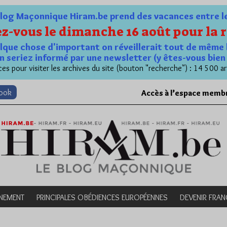
og Maçonnique Hiram.be prend des vacances entre le 1
z-vous le dimanche 16 août pour la r
quelque chose d'important on réveillerait tout de même 
n seriez informé par une newsletter (y êtes-vous bie
es pour visiter les archives du site (bouton "recherche") : 14 500 ar
book
Accès à l’espace memb
NEMENT
PRINCIPALES OBÉDIENCES EUROPÉENNES
DEVENIR FRA