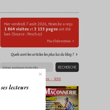
Hier vendredi 7 août 2026, Hiram.be a reçu
1 864 visites
3 133 pages
et
ont été
lues (Source : Pirsch.io)
Plus d’informations
Quels sont les articles les plus lus du blog ?
Abonnement aux Newsletters - RSS
ses lecteurs