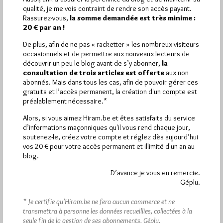
Plus d’informations
qualité, je me vois contraint de rendre son accès payant.
Rassurez-vous,
la somme demandée est très minime :
20 € par an !
Quels sont les articles les plus lus du blog ?
De plus, afin de ne pas « racketter » les nombreux visiteurs
occasionnels et de permettre aux nouveaux lecteurs de
découvrir un peu le blog avant de s’y abonner,
la
consultation de trois articles est offerte
aux non
abonnés. Mais dans tous les cas, afin de pouvoir gérer ces
gratuits et l’accès permanent, la création d'un compte est
préalablement nécessaire.*
Abonnement aux Newsletters - RSS
Alors, si vous aimez Hiram.be et êtes satisfaits du service
d’informations maçonniques qu'il vous rend chaque jour,
soutenez-le, créez votre compte et réglez dès aujourd’hui
vos 20 € pour votre accès permanent et illimité d'un an au
blog.
D’avance je vous en remercie.
Géplu.
* Je certifie qu’Hiram.be ne fera aucun commerce et ne
transmettra à personne les données recueillies, collectées à la
seule fin de la gestion de ses abonnements.
Géplu.