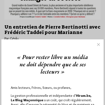
Un entretien de Pierre Bertinotti avec
Frédéric Taddeï pour Marianne
Par Géplu
Jeudi 25/06/26
Lu 354 fois
Le Grand Maître du Grand Orient de France Pierre Bertinotti a
« Pour rester libre un média
répondu dans le dernier numéro de Marianne de ce…
ne doit dépendre que de ses
lecteurs »
Dans
Dans la presse
20 commentaires
Amis lecteurs, Frères, Sœurs, ou profanes,
1 698 visites
Hier samedi 8 août 2026, Hiram.be a reçu
La gestion professionnelle et indépendante d’
Hiram.be,
2 926 pages
Le Blog Maçonnique
a un coût, qui croît régulièrement.
et
ont été lues (Source : Pirsch.io)
Aussi, afin d’assurer la pérennité du blog et de maintenir sa