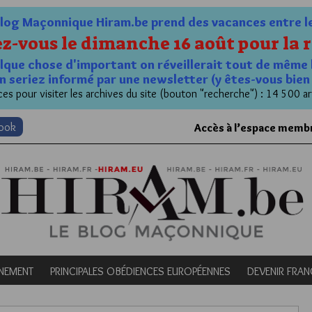
og Maçonnique Hiram.be prend des vacances entre le 1
z-vous le dimanche 16 août pour la r
quelque chose d'important on réveillerait tout de même 
n seriez informé par une newsletter (y êtes-vous bie
es pour visiter les archives du site (bouton "recherche") : 14 500 ar
book
Accès à l’espace memb
NEMENT
PRINCIPALES OBÉDIENCES EUROPÉENNES
DEVENIR FRA