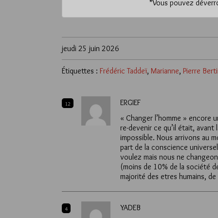
*
Vous pouvez déverrou
jeudi 25 juin 2026
Étiquettes :
Frédéric Taddeï
,
Marianne
,
Pierre Berti
ERGIEF
12
« Changer l’homme » encore une 
re-devenir ce qu’il était, avant
impossible. Nous arrivons au 
part de la conscience universe
voulez mais nous ne changeons
(moins de 10% de la société d
majorité des etres humains, de
YADEB
4