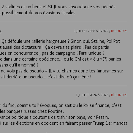
 2 stalines et un béria et St JL vous absoudra de vos péchés
 possiblement de vos évasions fiscales
1 JUILLET 2026 À 17H22 /
RÉPONDRE
S
 Ça défoule une raillerie hargneuse ? Sinon oui, Staline, Pol Pot
t aussi des dictateurs ! Ça devrait te plaire ! Pas de partis
ques en concurrence , pas de campagne ! Parti unique !
dans une certaine obédience… ou le GM est « élu »(?) par les
sans qu’il a nommé !
e ne vois pas de pseudo « JL » tu charries donc tes fantasmes sur
rait derrière un pseudo… c’est dire où ça mène !
1 JUILLET 2026 À 9H23 /
RÉPONDRE
du fric, comme tu l’évoques, on sait où le RN se finance, c’est
les banques russes chez Poutine.
vance politique a coutume de trahir son pays, voir Petain.
gi sur les élections en occident en faisant passer Trump 1er mandat