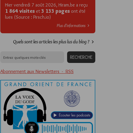
Hier vendredi 7 août 2026, Hiram.be a reçu
1 864 visites
3 133 pages
et
ont été
lues (Source : Pirsch.io)
Plus d’informations
Quels sont les articles les plus lus du blog ?
Abonnement aux Newsletters - RSS