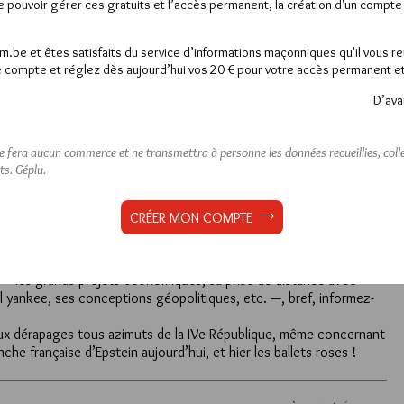
de pouvoir gérer ces gratuits et l’accès permanent, la création d'un compt
28 JUIN 2026 À 12H17 /
RÉPONDRE
am.be et êtes satisfaits du service d’informations maçonniques qu'il vous r
 dictature militaire, n’est-ce pas ? Plus de partis politiques qui
 compte et réglez dès aujourd’hui vos 20 € pour votre accès permanent et i
 d’élections, juste les désirs du dictateur..
D’ava
ines obédiences ou le GM est élu par ses courtisans…
ne fera aucun commerce et ne transmettra à personne les données recueillies, collec
30 JUIN 2026 À 17H12 /
RÉPONDRE
ts.
Géplu.
nce, selon vous, d’être initié à la politique par l’observation de la
CRÉER MON COMPTE
 factieux : De Gaulle !
avec tout, notamment avec la poursuite trop longue de la guerre
oque, les départements algériens.
e — les grands projets économiques, sa prise de distance avec
iel yankee, ses conceptions géopolitiques, etc. —, bref, informez-
 dérapages tous azimuts de la IVe République, même concernant
anche française d’Epstein aujourd’hui, et hier les ballets roses !