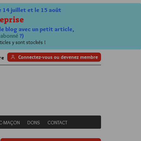
4 juillet et le 15 août
eprise
le blog avec un petit article,
n
abonné
?)
ticles y sont stockés !
Connectez-vous ou devenez membre
re
NC-MAÇON
DONS
CONTACT