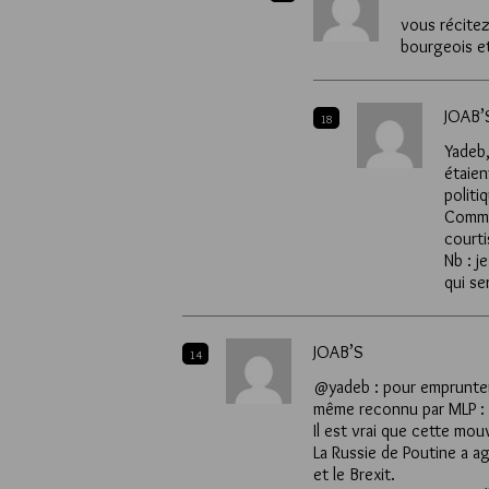
vous récitez
bourgeois et
JOAB’
18
Yadeb,
étaien
politi
Comme 
courti
Nb : j
qui se
JOAB’S
14
@yadeb : pour emprunter 
même reconnu par MLP : 
Il est vrai que cette mou
La Russie de Poutine a a
et le Brexit.