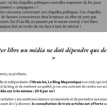
se : où les chapelles politiques vont-elles emprunter du fric pour
 nomment « campagnes » ?
tins convenus concernant vos chapelles politiques. Ces chapelles
re de fausses concurrences dans la mesure où elles ne sont que
ciers. De LFI au RN, en passant par le marais central, c’est blanc
mpion doit se tordre de rire face à tant de naïveté !
28 JUIN 2026 À 10H30 /
RÉPONDRE
er libre un média ne doit dépendre que de 
t bonnet blanc? Vraiment?
»
st-ce vraiment le cas?
 cette uniformité de blanchisserie?
térêt dans un tel blanchiment.
es, qui n’ont de culture qu’absente d’histoire, qu’absente des
Sœurs, ou profanes,
façonné, qu’absente de nos ŕacines constitutives, absences
lle et indépendante d’
Hiram.be, Le Blog Maçonnique
a un coût, qui cro
ité du blog et de maintenir sa qualité, je me vois contraint de rendre son a
ulinette des réseaux sociaux et d’internet tende à réduire comme
ée est très minime : 20 € par an !
 pensées, mais quand même.
icialité des choses et des expressions toutes faites. La Franc-
« racketter » les nombreux visiteurs occasionnels et de permettre aux nou
’est aussi se méfier des mots et de leur apparence..
 avant de s’y abonner,
la consultation de trois articles est offerte
au