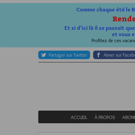
Comme chaque été le Bl
Rende
Et si d'ici là il se passait 
et vous e
Profitez de ces vacanc
Partager sur Twitter
Aimer sur Face
ACCUEIL
À PROPOS
ABON