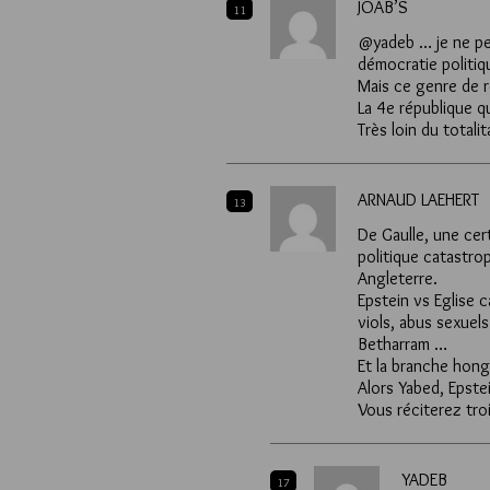
JOAB’S
11
@yadeb … je ne pen
démocratie politiqu
Mais ce genre de r
La 4e république q
Très loin du totalita
ARNAUD LAEHERT
13
De Gaulle, une cer
politique catastrop
Angleterre.
Epstein vs Eglise 
viols, abus sexuels
Betharram …
Et la branche hongr
Alors Yabed, Epste
Vous réciterez tro
YADEB
17