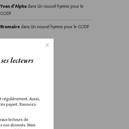
Yvan d'Alpha
dans
Un nouvel hymne pour le
GODF
Brumaire
dans
Un nouvel hymne pour le GODF
ses lecteurs
ît régulièrement. Aussi,
ccès payant. Rassurez-
veaux lecteurs de
x non abonnés. Mais