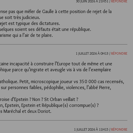
30 JUIN 2026 À 21H51 /
RÉPONDRE
se pas que mêler de Gaulle à cette position de rejet de la
e soit très judicieux.
ejet est typique des dictatures.
uelques soient ses défauts était une république.
risme qui a l’air de te plaire.
1 JUILLET 2026 À 0H13 /
RÉPONDRE
taine incapacité à construire l’Europe tout de même et une
hique parce qu’ingrate et aveugle vis à vis de l’exemplaire
catholique. Petit, microscopique joueur vs 350 000 cas recensés,
 sur personnes faibles, pédophilie, violences, l’abbé Pierre,
oise d’Epstein ? Non ? St Orban veillait ?
in, Epstein, Epstein et République(s) corrompue(s) ?
is Maréchal et deux Doriot.
1 JUILLET 2026 À 11H15 /
RÉPONDRE