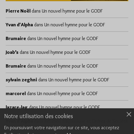
Pierre Noël
dans
Un nouvel hymne pour le GODF
Yvan d'Alpha
dans
Un nouvel hymne pour le GODF
Brumaire
dans
Un nouvel hymne pour le GODF
Joab’s
dans
Un nouvel hymne pour le GODF
Brumaire
dans
Un nouvel hymne pour le GODF
sylvain zeghni
dans
Un nouvel hymne pour le GODF
marcorel
dans
Un nouvel hymne pour le GODF
lazare-lag
dans
Un nouvel hymne pour le GODF
Notre utilisation des cookies
Yvan d'Alpha
dans
Initiation maçonnique et Ordres de Société
En poursuivant votre navigation sur ce site, vous acceptez