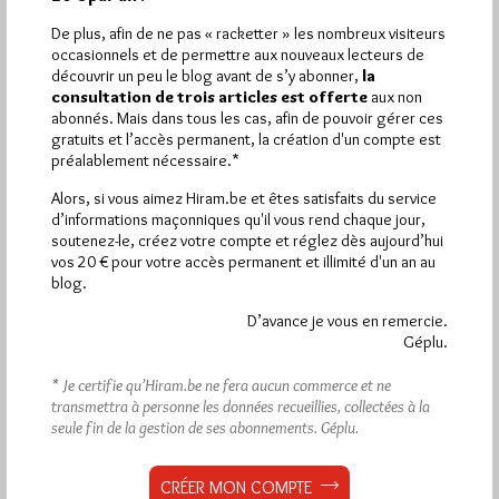
Le Temple Arthur Groussier
De plus, afin de ne pas « racketter » les nombreux visiteurs
Par Jiri Pragman
occasionnels et de permettre aux nouveaux lecteurs de
découvrir un peu le blog avant de s’y abonner,
la
Mardi 19/04/11
Lu 3180 fois
consultation de trois articles est offerte
aux non
abonnés. Mais dans tous les cas, afin de pouvoir gérer ces
Fondé en 1773, le Grand Orient de France souhaita dès cette
gratuits et l’accès permanent, la création d'un compte est
époque acquérir un siège digne de son rang d'institution…
préalablement nécessaire.*
Alors, si vous aimez Hiram.be et êtes satisfaits du service
Dans
Divers
17 commentaires
d’informations maçonniques qu'il vous rend chaque jour,
soutenez-le, créez votre compte et réglez dès aujourd’hui
vos 20 € pour votre accès permanent et illimité d'un an au
blog.
1 672 visites
Hier jeudi 6 août 2026, Hiram.be a reçu
et
D’avance je vous en remercie.
2 608 pages
Géplu.
ont été lues (Source : Pirsch.io)
Plus d’informations
* Je certifie qu’Hiram.be ne fera aucun commerce et ne
transmettra à personne les données recueillies, collectées à la
seule fin de la gestion de ses abonnements.
Géplu.
Quels sont les articles les plus lus du blog ?
CRÉER MON COMPTE