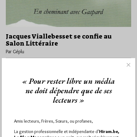
Jacques Viallebesset se confie au
Salon Littéraire
Par Géplu
Jeudi 22/02/18
Lu 459 fois
Sur le blog de Jacques Viallebesset consacré à la poésie
"L'atelier des Poètes" l'on trouve la reprise d'un entretien
« Pour rester libre un média
accordé par…
ne doit dépendre que de ses
lecteurs »
Dans
Dans la presse
,
Edition
0 commentaire
Amis lecteurs, Frères, Sœurs, ou profanes,
1 441
La gestion professionnelle et indépendante d’
Hiram.be,
Hier mercredi 5 août 2026, Hiram.be a reçu