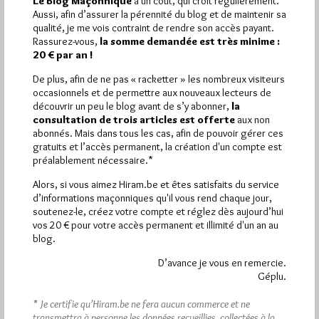
Le Blog Maçonnique
a un coût, qui croît régulièrement.
visites
2 502 pages
et
ont été lues (Source :
Aussi, afin d’assurer la pérennité du blog et de maintenir sa
Pirsch.io)
qualité, je me vois contraint de rendre son accès payant.
Plus d’informations
Rassurez-vous,
la somme demandée est très minime :
20 € par an !
Quels sont les articles les plus lus du blog ?
De plus, afin de ne pas « racketter » les nombreux visiteurs
occasionnels et de permettre aux nouveaux lecteurs de
découvrir un peu le blog avant de s’y abonner,
la
consultation de trois articles est offerte
aux non
abonnés. Mais dans tous les cas, afin de pouvoir gérer ces
gratuits et l’accès permanent, la création d'un compte est
préalablement nécessaire.*
Abonnement aux Newsletters - RSS
Alors, si vous aimez Hiram.be et êtes satisfaits du service
d’informations maçonniques qu'il vous rend chaque jour,
soutenez-le, créez votre compte et réglez dès aujourd’hui
vos 20 € pour votre accès permanent et illimité d'un an au
blog.
D’avance je vous en remercie.
Géplu.
* Je certifie qu’Hiram.be ne fera aucun commerce et ne
transmettra à personne les données recueillies, collectées à la